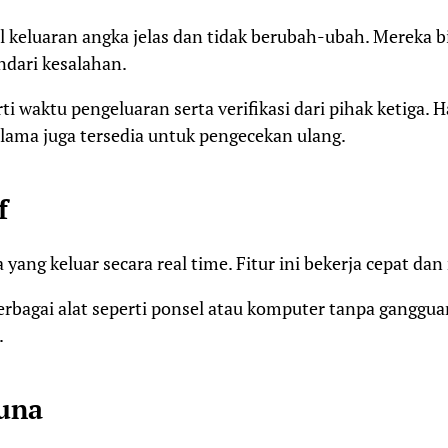
il keluaran angka jelas dan tidak berubah-ubah. Mereka 
dari kesalahan.
erti waktu pengeluaran serta verifikasi dari pihak ketiga
l lama juga tersedia untuk pengecekan ulang.
f
yang keluar secara real time. Fitur ini bekerja cepat 
 berbagai alat seperti ponsel atau komputer tanpa gang
.
una