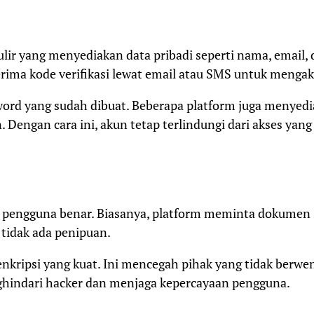
r yang menyediakan data pribadi seperti nama, email, 
rima kode verifikasi lewat email atau SMS untuk mengak
d yang sudah dibuat. Beberapa platform juga menyediaka
gan cara ini, akun tetap terlindungi dari akses yang 
s pengguna benar. Biasanya, platform meminta dokumen se
 tidak ada penipuan.
enkripsi yang kuat. Ini mencegah pihak yang tidak berwe
hindari hacker dan menjaga kepercayaan pengguna.