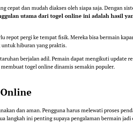
g cepat dan mudah diakses oleh siapa saja. Dengan sist
ggulan utama dari togel online ini adalah hasil y
u repot pergi ke tempat fisik. Mereka bisa bermain kapan
 untuk hiburan yang praktis.
p taruhan berjalan adil. Pemain dapat mengikuti update r
g membuat togel online dinamis semakin populer.
 Online
nakan dan aman. Pengguna harus melewati proses pendaf
a langkah ini penting supaya pengalaman bermain jadi