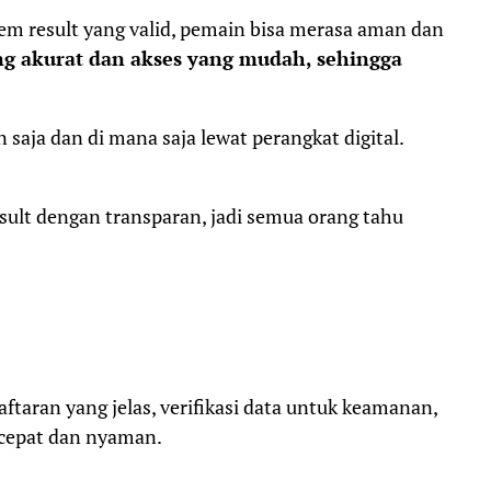
em result yang valid, pemain bisa merasa aman dan
ang akurat dan akses yang mudah, sehingga
 saja dan di mana saja lewat perangkat digital.
esult dengan transparan, jadi semua orang tahu
taran yang jelas, verifikasi data untuk keamanan,
 cepat dan nyaman.