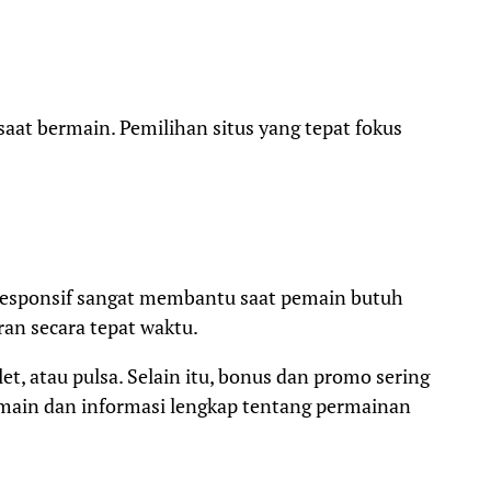
aat bermain. Pemilihan situs yang tepat fokus
responsif sangat membantu saat pemain butuh
ran secara tepat waktu.
, atau pulsa. Selain itu, bonus dan promo sering
ermain dan informasi lengkap tentang permainan