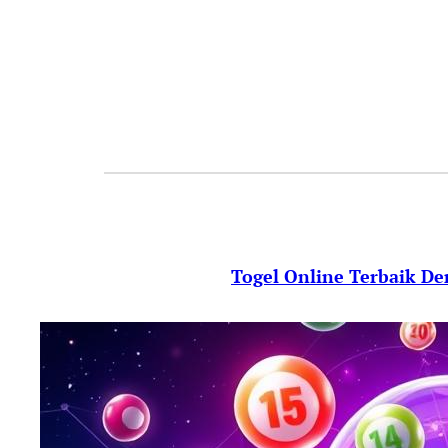
Togel Online Terbaik D