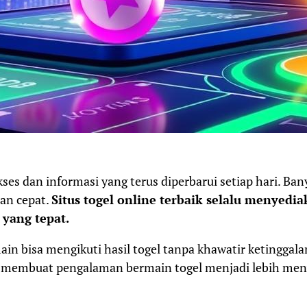
s dan informasi yang terus diperbarui setiap hari. Bany
an cepat.
Situs togel online terbaik selalu menyedia
yang tepat.
in bisa mengikuti hasil togel tanpa khawatir ketinggal
 membuat pengalaman bermain togel menjadi lebih meny