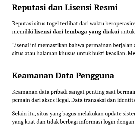
Reputasi dan Lisensi Resmi
Reputasi situs togel terlihat dari waktu beroperasi
memiliki
lisensi dari lembaga yang diakui
untuk 
Lisensi ini memastikan bahwa permainan berjalan 
situs atau halaman khusus untuk bukti keaslian. M
Keamanan Data Pengguna
Keamanan data pribadi sangat penting saat bermain
pemain dari akses ilegal. Data transaksi dan identi
Selain itu, situs yang bagus melakukan update sis
yang kuat dan tidak berbagi informasi login dengan