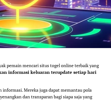
ak pemain mencari situs togel online terbaik yang
kan informasi keluaran terupdate setiap hari
an informasi. Mereka juga dapat memantau pola
enangkan dan transparan bagi siapa saja yang