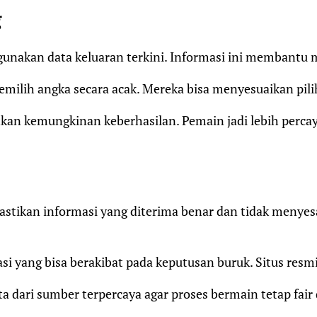
g
nakan data keluaran terkini. Informasi ini membantu m
lih angka secara acak. Mereka bisa menyesuaikan pili
kan kemungkinan keberhasilan. Pemain jadi lebih perca
ikan informasi yang diterima benar dan tidak menyesatk
si yang bisa berakibat pada keputusan buruk. Situs resm
ari sumber terpercaya agar proses bermain tetap fair 