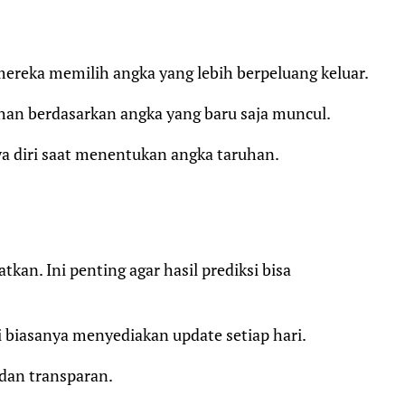
ereka memilih angka yang lebih berpeluang keluar.
han berdasarkan angka yang baru saja muncul.
ya diri saat menentukan angka taruhan.
an. Ini penting agar hasil prediksi bisa
i biasanya menyediakan update setiap hari.
dan transparan.