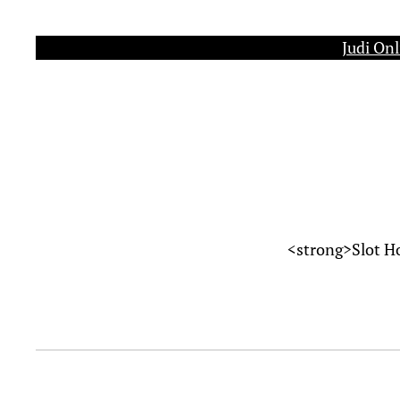
Skip
to
Judi Onl
content
<strong>Slot H