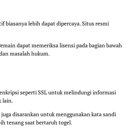
f biasanya lebih dapat dipercaya. Situs resmi
 Pemain dapat memeriksa lisensi pada bagian bawah
n dan masalah hukum.
enkripsi seperti SSL untuk melindungi informasi
 lain.
n juga disarankan untuk menggunakan kata sandi
ih tenang saat bertaruh togel.