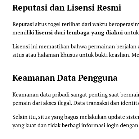
Reputasi dan Lisensi Resmi
Reputasi situs togel terlihat dari waktu beroperasi
memiliki
lisensi dari lembaga yang diakui
untuk 
Lisensi ini memastikan bahwa permainan berjalan 
situs atau halaman khusus untuk bukti keaslian. M
Keamanan Data Pengguna
Keamanan data pribadi sangat penting saat bermain
pemain dari akses ilegal. Data transaksi dan identi
Selain itu, situs yang bagus melakukan update sis
yang kuat dan tidak berbagi informasi login dengan