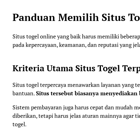
Panduan Memilih Situs To
Situs togel online yang baik harus memiliki beber
pada kepercayaan, keamanan, dan reputasi yang jel
Kriteria Utama Situs Togel Ter
Situs togel terpercaya menawarkan layanan yang 
bantuan.
Situs tersebut biasanya menyediakan 
Sistem pembayaran juga harus cepat dan mudah meng
diberikan, tetapi harus jelas aturan mainnya agar
togel.