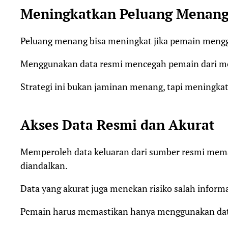
Meningkatkan Peluang Menan
Peluang menang bisa meningkat jika pemain menggu
Menggunakan data resmi mencegah pemain dari memi
Strategi ini bukan jaminan menang, tapi meningkat
Akses Data Resmi dan Akurat
Memperoleh data keluaran dari sumber resmi memast
diandalkan.
Data yang akurat juga menekan risiko salah informa
Pemain harus memastikan hanya menggunakan data d