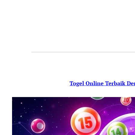
Togel Online Terbaik D