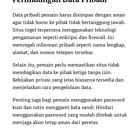
Data pribadi pemain harus disimpan dengan aman
agar tidak bocor ke pihak tidak bertanggung jawab.
Situs togel terpercaya menggunakan teknologi
pengamanan seperti enkripsi dan firewall. Ini
mencegah informasi pribadi seperti nama lengkap,
alamat, dan nomor telepon tersebar.
Selain itu, pemain perlu memastikan situs tidak
membagikan data ke pihak ketiga tanpa izin.
Kebijakan privasi yang jelas biasanya tersedia dan
menjelaskan cara pengelolaan data.
Penting juga bagi pemain menggunakan password
kuat dan rutin mengganti kata sandi. Hindari
menggunakan password yang mudah ditebak untuk
menjaga akun tetap aman dari peretas.