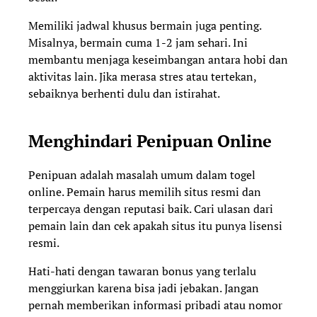
Memiliki jadwal khusus bermain juga penting.
Misalnya, bermain cuma 1-2 jam sehari. Ini
membantu menjaga keseimbangan antara hobi dan
aktivitas lain. Jika merasa stres atau tertekan,
sebaiknya berhenti dulu dan istirahat.
Menghindari Penipuan Online
Penipuan adalah masalah umum dalam togel
online. Pemain harus memilih situs resmi dan
terpercaya dengan reputasi baik. Cari ulasan dari
pemain lain dan cek apakah situs itu punya lisensi
resmi.
Hati-hati dengan tawaran bonus yang terlalu
menggiurkan karena bisa jadi jebakan. Jangan
pernah memberikan informasi pribadi atau nomor