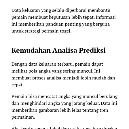
Data keluaran yang selalu diperbarui membantu
pemain membuat keputusan lebih tepat. Informasi
ini memberikan panduan penting yang berguna
untuk strategi bermain togel.
Kemudahan Analisa Prediksi
Dengan data keluaran terbaru, pemain dapat
melihat pola angka yang sering muncul. Ini
membuat proses analisa menjadi lebih mudah dan
cepat.
Pemain bisa mencatat angka yang muncul berulang
dan menghindari angka yang jarang keluar. Data ini
memberikan gambaran lebih jelas tentang tren
permainan.
Alat bantu seperti tabel dan grafik juga bisa dipakai