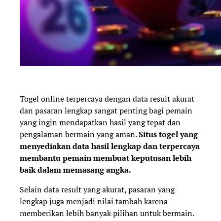
Togel online terpercaya dengan data result akurat
dan pasaran lengkap sangat penting bagi pemain
yang ingin mendapatkan hasil yang tepat dan
pengalaman bermain yang aman.
Situs togel yang
menyediakan data hasil lengkap dan terpercaya
membantu pemain membuat keputusan lebih
baik dalam memasang angka.
Selain data result yang akurat, pasaran yang
lengkap juga menjadi nilai tambah karena
memberikan lebih banyak pilihan untuk bermain.