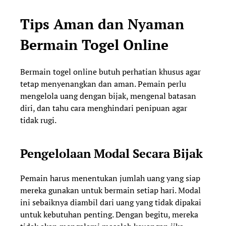
Tips Aman dan Nyaman
Bermain Togel Online
Bermain togel online butuh perhatian khusus agar
tetap menyenangkan dan aman. Pemain perlu
mengelola uang dengan bijak, mengenal batasan
diri, dan tahu cara menghindari penipuan agar
tidak rugi.
Pengelolaan Modal Secara Bijak
Pemain harus menentukan jumlah uang yang siap
mereka gunakan untuk bermain setiap hari. Modal
ini sebaiknya diambil dari uang yang tidak dipakai
untuk kebutuhan penting. Dengan begitu, mereka