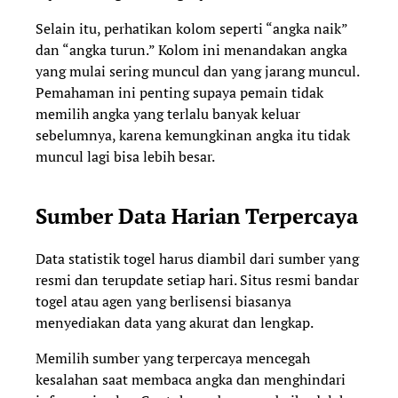
Selain itu, perhatikan kolom seperti “angka naik”
dan “angka turun.” Kolom ini menandakan angka
yang mulai sering muncul dan yang jarang muncul.
Pemahaman ini penting supaya pemain tidak
memilih angka yang terlalu banyak keluar
sebelumnya, karena kemungkinan angka itu tidak
muncul lagi bisa lebih besar.
Sumber Data Harian Terpercaya
Data statistik togel harus diambil dari sumber yang
resmi dan terupdate setiap hari. Situs resmi bandar
togel atau agen yang berlisensi biasanya
menyediakan data yang akurat dan lengkap.
Memilih sumber yang terpercaya mencegah
kesalahan saat membaca angka dan menghindari