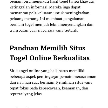
pemain bisa mengikuti hasil togel tanpa khawatir
ketinggalan informasi. Mereka juga dapat
memantau pola keluaran untuk meningkatkan
peluang menang. Ini membuat pengalaman
bermain togel menjadi lebih menyenangkan dan
transparan bagi siapa saja yang tertarik.
Panduan Memilih Situs
Togel Online Berkualitas
Situs togel online yang baik harus memiliki
beberapa aspek penting agar pemain merasa aman
dan nyaman saat bermain. Pemilihan situs yang
tepat fokus pada kepercayaan, keamanan, dan
reputasi yang jelas.