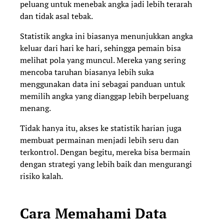
peluang untuk menebak angka jadi lebih terarah
dan tidak asal tebak.
Statistik angka ini biasanya menunjukkan angka
keluar dari hari ke hari, sehingga pemain bisa
melihat pola yang muncul. Mereka yang sering
mencoba taruhan biasanya lebih suka
menggunakan data ini sebagai panduan untuk
memilih angka yang dianggap lebih berpeluang
menang.
Tidak hanya itu, akses ke statistik harian juga
membuat permainan menjadi lebih seru dan
terkontrol. Dengan begitu, mereka bisa bermain
dengan strategi yang lebih baik dan mengurangi
risiko kalah.
Cara Memahami Data