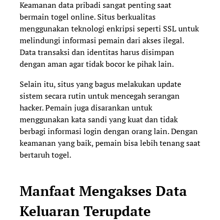
Keamanan data pribadi sangat penting saat
bermain togel online. Situs berkualitas
menggunakan teknologi enkripsi seperti SSL untuk
melindungi informasi pemain dari akses ilegal.
Data transaksi dan identitas harus disimpan
dengan aman agar tidak bocor ke pihak lain.
Selain itu, situs yang bagus melakukan update
sistem secara rutin untuk mencegah serangan
hacker. Pemain juga disarankan untuk
menggunakan kata sandi yang kuat dan tidak
berbagi informasi login dengan orang lain. Dengan
keamanan yang baik, pemain bisa lebih tenang saat
bertaruh togel.
Manfaat Mengakses Data
Keluaran Terupdate