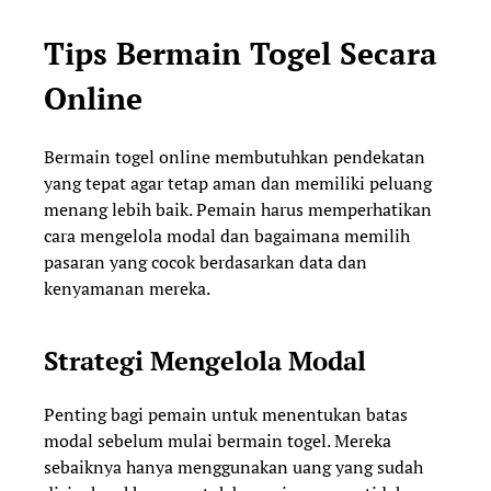
Tips Bermain Togel Secara
Online
Bermain togel online membutuhkan pendekatan
yang tepat agar tetap aman dan memiliki peluang
menang lebih baik. Pemain harus memperhatikan
cara mengelola modal dan bagaimana memilih
pasaran yang cocok berdasarkan data dan
kenyamanan mereka.
Strategi Mengelola Modal
Penting bagi pemain untuk menentukan batas
modal sebelum mulai bermain togel. Mereka
sebaiknya hanya menggunakan uang yang sudah