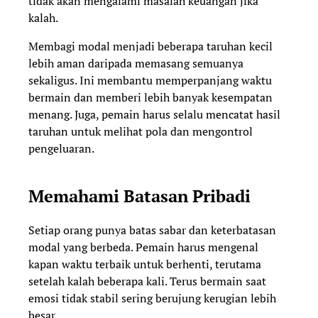
tidak akan mengalami masalah keuangan jika
kalah.
Membagi modal menjadi beberapa taruhan kecil
lebih aman daripada memasang semuanya
sekaligus. Ini membantu memperpanjang waktu
bermain dan memberi lebih banyak kesempatan
menang. Juga, pemain harus selalu mencatat hasil
taruhan untuk melihat pola dan mengontrol
pengeluaran.
Memahami Batasan Pribadi
Setiap orang punya batas sabar dan keterbatasan
modal yang berbeda. Pemain harus mengenal
kapan waktu terbaik untuk berhenti, terutama
setelah kalah beberapa kali. Terus bermain saat
emosi tidak stabil sering berujung kerugian lebih
besar.