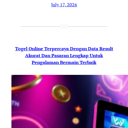
July 17, 2026
Togel Online Terpercaya Dengan Data Result
Akurat Dan Pasaran Lengkap Untuk
Pengalaman Bermain Terbaik