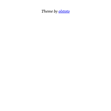
Theme by
olxtoto