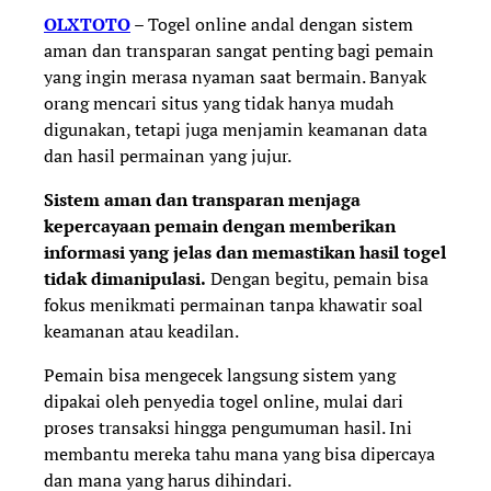
OLXTOTO
– Togel online andal dengan sistem
aman dan transparan sangat penting bagi pemain
yang ingin merasa nyaman saat bermain. Banyak
orang mencari situs yang tidak hanya mudah
digunakan, tetapi juga menjamin keamanan data
dan hasil permainan yang jujur.
Sistem aman dan transparan menjaga
kepercayaan pemain dengan memberikan
informasi yang jelas dan memastikan hasil togel
tidak dimanipulasi.
Dengan begitu, pemain bisa
fokus menikmati permainan tanpa khawatir soal
keamanan atau keadilan.
Pemain bisa mengecek langsung sistem yang
dipakai oleh penyedia togel online, mulai dari
proses transaksi hingga pengumuman hasil. Ini
membantu mereka tahu mana yang bisa dipercaya
dan mana yang harus dihindari.