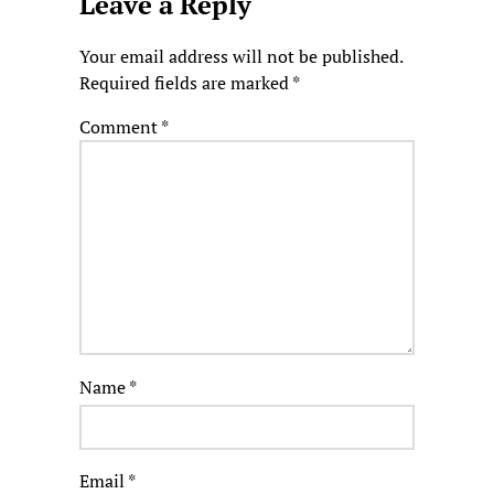
Leave a Reply
Your email address will not be published.
Required fields are marked
*
Comment
*
Name
*
Email
*