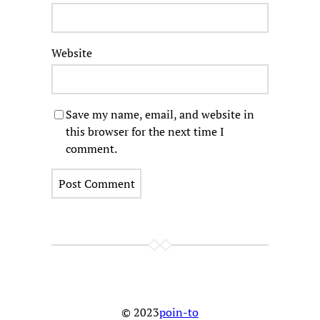
Website
Save my name, email, and website in
this browser for the next time I
comment.
© 2023
poin-to