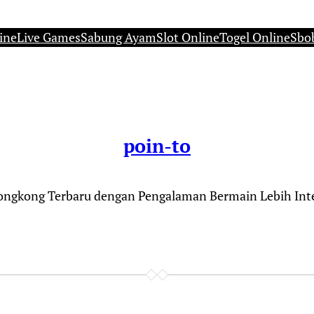
ine
Live Games
Sabung Ayam
Slot Online
Togel Online
Sbo
poin-to
ongkong Terbaru dengan Pengalaman Bermain Lebih Inte