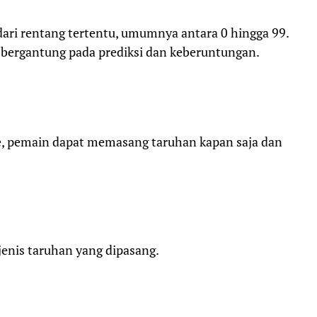
ari rentang tertentu, umumnya antara 0 hingga 99.
 bergantung pada prediksi dan keberuntungan.
ne, pemain dapat memasang taruhan kapan saja dan
enis taruhan yang dipasang.