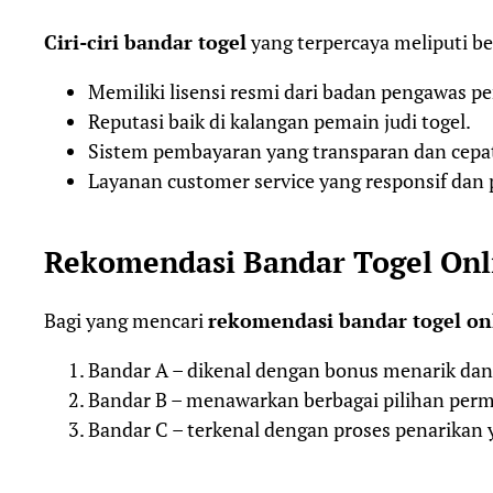
Ciri-ciri bandar togel
yang terpercaya meliputi be
Memiliki lisensi resmi dari badan pengawas pe
Reputasi baik di kalangan pemain judi togel.
Sistem pembayaran yang transparan dan cepa
Layanan customer service yang responsif dan 
Rekomendasi Bandar Togel Onl
Bagi yang mencari
rekomendasi bandar togel on
Bandar A – dikenal dengan bonus menarik dan
Bandar B – menawarkan berbagai pilihan perm
Bandar C – terkenal dengan proses penarikan y