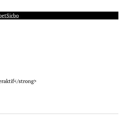
bet
Sicbo
raktif</strong>