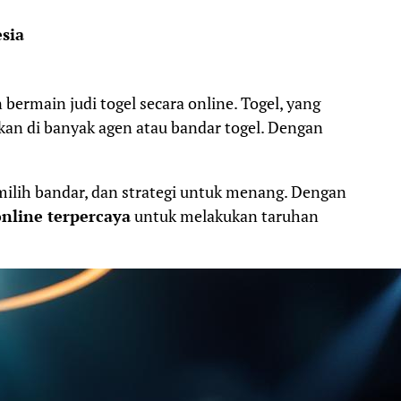
sia
rmain judi togel secara online. Togel, yang
kan di banyak agen atau bandar togel. Dengan
memilih bandar, dan strategi untuk menang. Dengan
online terpercaya
untuk melakukan taruhan