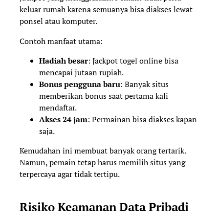
keluar rumah karena semuanya bisa diakses lewat
ponsel atau komputer.
Contoh manfaat utama:
Hadiah besar
: Jackpot togel online bisa
mencapai jutaan rupiah.
Bonus pengguna baru
: Banyak situs
memberikan bonus saat pertama kali
mendaftar.
Akses 24 jam
: Permainan bisa diakses kapan
saja.
Kemudahan ini membuat banyak orang tertarik.
Namun, pemain tetap harus memilih situs yang
terpercaya agar tidak tertipu.
Risiko Keamanan Data Pribadi