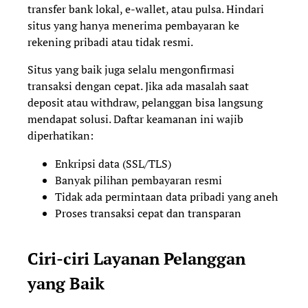
transfer bank lokal, e-wallet, atau pulsa. Hindari
situs yang hanya menerima pembayaran ke
rekening pribadi atau tidak resmi.
Situs yang baik juga selalu mengonfirmasi
transaksi dengan cepat. Jika ada masalah saat
deposit atau withdraw, pelanggan bisa langsung
mendapat solusi. Daftar keamanan ini wajib
diperhatikan:
Enkripsi data (SSL/TLS)
Banyak pilihan pembayaran resmi
Tidak ada permintaan data pribadi yang aneh
Proses transaksi cepat dan transparan
Ciri-ciri Layanan Pelanggan
yang Baik