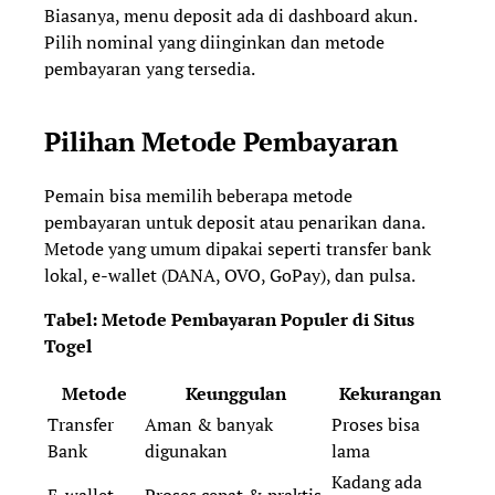
Biasanya, menu deposit ada di dashboard akun.
Pilih nominal yang diinginkan dan metode
pembayaran yang tersedia.
Pilihan Metode Pembayaran
Pemain bisa memilih beberapa metode
pembayaran untuk deposit atau penarikan dana.
Metode yang umum dipakai seperti transfer bank
lokal, e-wallet (DANA, OVO, GoPay), dan pulsa.
Tabel: Metode Pembayaran Populer di Situs
Togel
Metode
Keunggulan
Kekurangan
Transfer
Aman & banyak
Proses bisa
Bank
digunakan
lama
Kadang ada