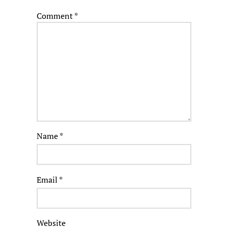
Comment
*
Name
*
Email
*
Website