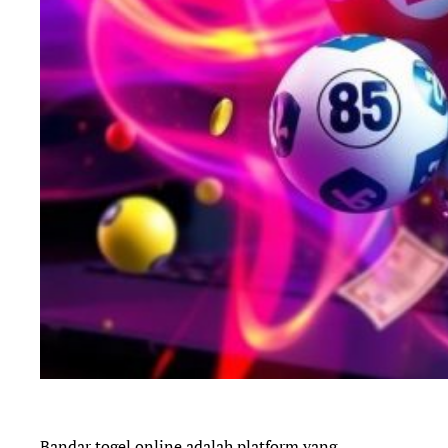
Bandar togel online adalah platform yang