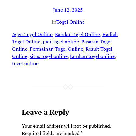
June 12, 2025
In
Togel Online
Agen Togel Online
, 
Bandar Togel Online
, 
Hadiah
Togel Online
, 
judi togel online
, 
Pasaran Togel
Online
, 
Permainan Togel Online
, 
Result Togel
Online
, 
situs togel online
, 
taruhan togel online
, 
togel online
Leave a Reply
Your email address will not be published.
Required fields are marked
*