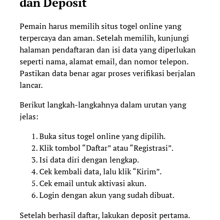
dan Deposit
Pemain harus memilih situs togel online yang
terpercaya dan aman. Setelah memilih, kunjungi
halaman pendaftaran dan isi data yang diperlukan
seperti nama, alamat email, dan nomor telepon.
Pastikan data benar agar proses verifikasi berjalan
lancar.
Berikut langkah-langkahnya dalam urutan yang
jelas:
Buka situs togel online yang dipilih.
Klik tombol “Daftar” atau “Registrasi”.
Isi data diri dengan lengkap.
Cek kembali data, lalu klik “Kirim”.
Cek email untuk aktivasi akun.
Login dengan akun yang sudah dibuat.
Setelah berhasil daftar, lakukan deposit pertama.