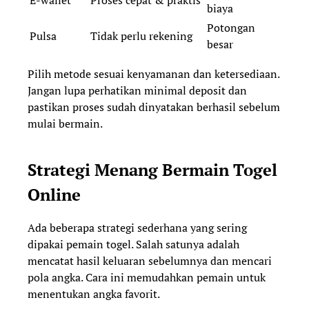
E-wallet
Proses cepat & praktis
biaya
Potongan
Pulsa
Tidak perlu rekening
besar
Pilih metode sesuai kenyamanan dan ketersediaan.
Jangan lupa perhatikan minimal deposit dan
pastikan proses sudah dinyatakan berhasil sebelum
mulai bermain.
Strategi Menang Bermain Togel
Online
Ada beberapa strategi sederhana yang sering
dipakai pemain togel. Salah satunya adalah
mencatat hasil keluaran sebelumnya dan mencari
pola angka. Cara ini memudahkan pemain untuk
menentukan angka favorit.