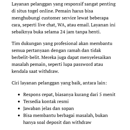
Layanan pelanggan yang responsif sangat penting
di situs togel online. Pemain harus bisa
menghubungi customer service lewat beberapa
cara, seperti live chat, WA, atau email. Layanan ini
sebaiknya buka selama 24 jam tanpa henti.
Tim dukungan yang profesional akan membantu
semua pertanyaan dengan ramah dan tidak
berbelit-belit. Mereka juga dapat menyelesaikan
masalah pemain, seperti lupa password atau
kendala saat withdraw.
Ciri layanan pelanggan yang baik, antara lain:
Respons cepat, biasanya kurang dari 5 menit
Tersedia kontak resmi
Jawaban jelas dan sopan
Bisa membantu berbagai masalah, bukan
hanya soal deposit dan withdraw