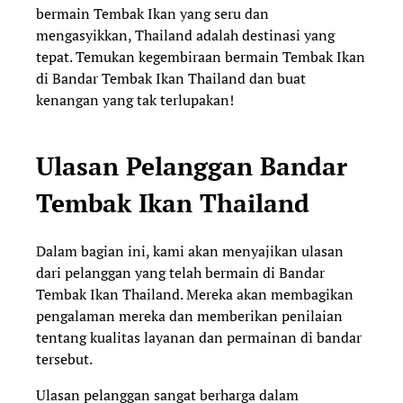
bermain Tembak Ikan yang seru dan
mengasyikkan, Thailand adalah destinasi yang
tepat. Temukan kegembiraan bermain Tembak Ikan
di Bandar Tembak Ikan Thailand dan buat
kenangan yang tak terlupakan!
Ulasan Pelanggan Bandar
Tembak Ikan Thailand
Dalam bagian ini, kami akan menyajikan ulasan
dari pelanggan yang telah bermain di Bandar
Tembak Ikan Thailand. Mereka akan membagikan
pengalaman mereka dan memberikan penilaian
tentang kualitas layanan dan permainan di bandar
tersebut.
Ulasan pelanggan sangat berharga dalam