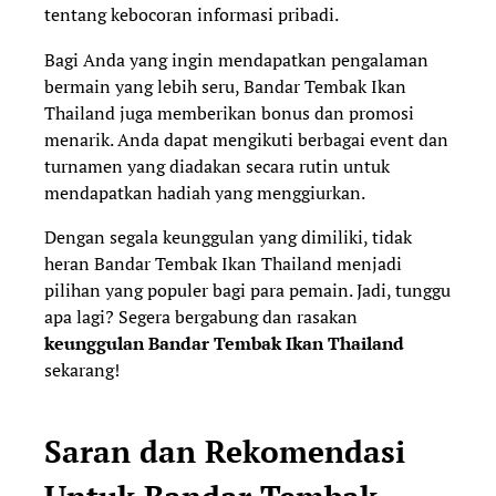
tentang kebocoran informasi pribadi.
Bagi Anda yang ingin mendapatkan pengalaman
bermain yang lebih seru, Bandar Tembak Ikan
Thailand juga memberikan bonus dan promosi
menarik. Anda dapat mengikuti berbagai event dan
turnamen yang diadakan secara rutin untuk
mendapatkan hadiah yang menggiurkan.
Dengan segala keunggulan yang dimiliki, tidak
heran Bandar Tembak Ikan Thailand menjadi
pilihan yang populer bagi para pemain. Jadi, tunggu
apa lagi? Segera bergabung dan rasakan
keunggulan Bandar Tembak Ikan Thailand
sekarang!
Saran dan Rekomendasi