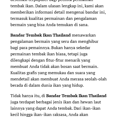
tembak ikan. Dalam ulasan lengkap ini, kami akan
memberikan informasi detail mengenai bandar ini,
termasuk kualitas permainan dan pengalaman
bermain yang bisa Anda temukan di sana.
Bandar Tembak Ikan Thailand
menawarkan
pengalaman bermain yang seru dan menghibur
bagi para pemainnya. Bukan hanya sekedar
permainan tembak ikan biasa, tetapi juga
dilengkapi dengan fitur-fitur menarik yang
membuat Anda tidak akan bosan saat bermain.
Kualitas grafis yang memukau dan suara yang
mendetail akan membuat Anda merasa seolah-olah
berada di dalam dunia ikan yang hidup.
Tidak hanya itu, di
Bandar Tembak Ikan Thailand
juga terdapat berbagai jenis ikan dan hewan laut
lainnya yang dapat Anda tembak. Dari ikan-ikan
kecil hingga ikan-ikan raksasa, Anda akan