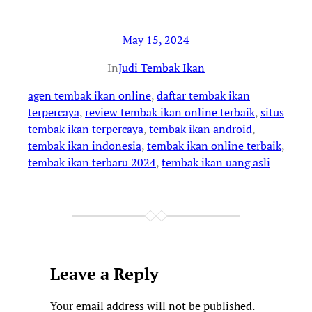
May 15, 2024
In
Judi Tembak Ikan
agen tembak ikan online
, 
daftar tembak ikan
terpercaya
, 
review tembak ikan online terbaik
, 
situs
tembak ikan terpercaya
, 
tembak ikan android
, 
tembak ikan indonesia
, 
tembak ikan online terbaik
, 
tembak ikan terbaru 2024
, 
tembak ikan uang asli
Leave a Reply
Your email address will not be published.