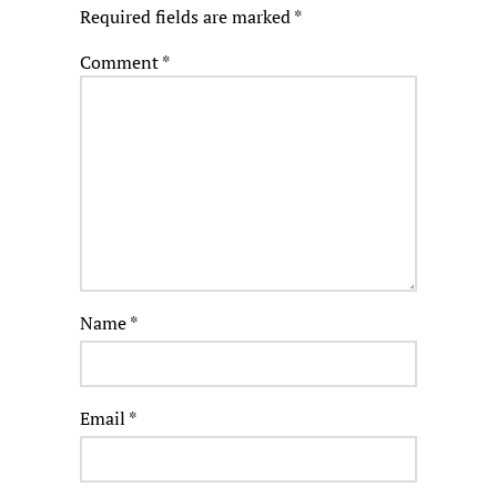
Required fields are marked
*
Comment
*
Name
*
Email
*