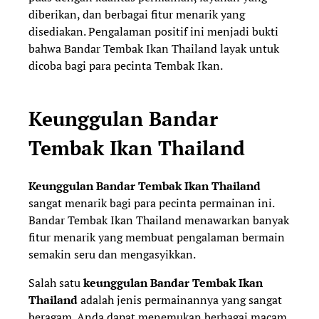
diberikan, dan berbagai fitur menarik yang
disediakan. Pengalaman positif ini menjadi bukti
bahwa Bandar Tembak Ikan Thailand layak untuk
dicoba bagi para pecinta Tembak Ikan.
Keunggulan Bandar
Tembak Ikan Thailand
Keunggulan Bandar Tembak Ikan Thailand
sangat menarik bagi para pecinta permainan ini.
Bandar Tembak Ikan Thailand menawarkan banyak
fitur menarik yang membuat pengalaman bermain
semakin seru dan mengasyikkan.
Salah satu
keunggulan Bandar Tembak Ikan
Thailand
adalah jenis permainannya yang sangat
beragam. Anda dapat menemukan berbagai macam