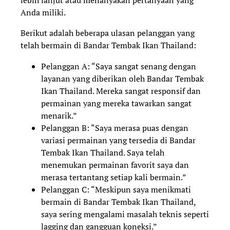
lebih lanjut atau menanyakan pertanyaan yang
Anda miliki.
Berikut adalah beberapa ulasan pelanggan yang
telah bermain di Bandar Tembak Ikan Thailand:
Pelanggan A: “Saya sangat senang dengan
layanan yang diberikan oleh Bandar Tembak
Ikan Thailand. Mereka sangat responsif dan
permainan yang mereka tawarkan sangat
menarik.”
Pelanggan B: “Saya merasa puas dengan
variasi permainan yang tersedia di Bandar
Tembak Ikan Thailand. Saya telah
menemukan permainan favorit saya dan
merasa tertantang setiap kali bermain.”
Pelanggan C: “Meskipun saya menikmati
bermain di Bandar Tembak Ikan Thailand,
saya sering mengalami masalah teknis seperti
lagging dan gangguan koneksi.”