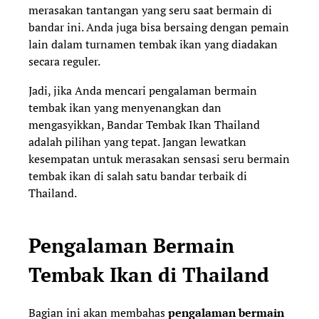
merasakan tantangan yang seru saat bermain di
bandar ini. Anda juga bisa bersaing dengan pemain
lain dalam turnamen tembak ikan yang diadakan
secara reguler.
Jadi, jika Anda mencari pengalaman bermain
tembak ikan yang menyenangkan dan
mengasyikkan, Bandar Tembak Ikan Thailand
adalah pilihan yang tepat. Jangan lewatkan
kesempatan untuk merasakan sensasi seru bermain
tembak ikan di salah satu bandar terbaik di
Thailand.
Pengalaman Bermain
Tembak Ikan di Thailand
Bagian ini akan membahas
pengalaman bermain