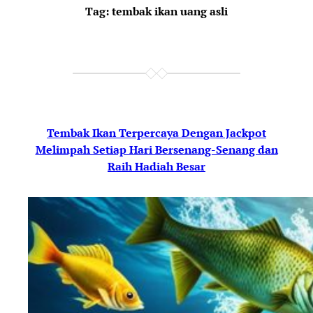
Tag:
tembak ikan uang asli
Tembak Ikan Terpercaya Dengan Jackpot
Melimpah Setiap Hari Bersenang-Senang dan
Raih Hadiah Besar