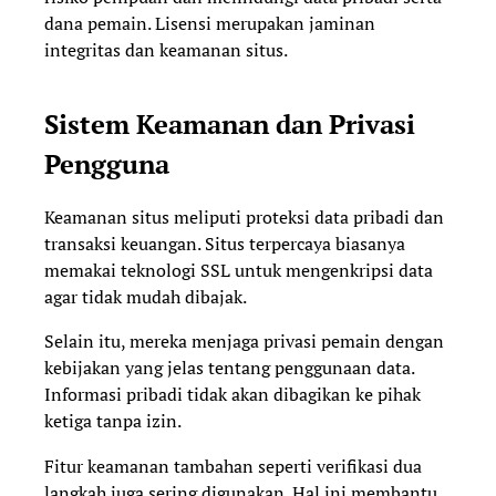
dana pemain. Lisensi merupakan jaminan
integritas dan keamanan situs.
Sistem Keamanan dan Privasi
Pengguna
Keamanan situs meliputi proteksi data pribadi dan
transaksi keuangan. Situs terpercaya biasanya
memakai teknologi SSL untuk mengenkripsi data
agar tidak mudah dibajak.
Selain itu, mereka menjaga privasi pemain dengan
kebijakan yang jelas tentang penggunaan data.
Informasi pribadi tidak akan dibagikan ke pihak
ketiga tanpa izin.
Fitur keamanan tambahan seperti verifikasi dua
langkah juga sering digunakan. Hal ini membantu