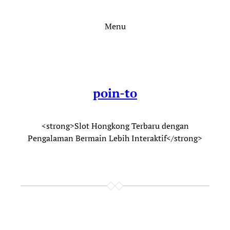
Skip
to
Menu
content
poin-to
<strong>Slot Hongkong Terbaru dengan
Pengalaman Bermain Lebih Interaktif</strong>