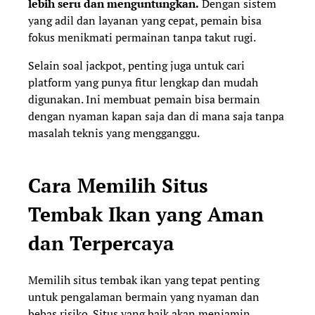
lebih seru dan menguntungkan.
Dengan sistem
yang adil dan layanan yang cepat, pemain bisa
fokus menikmati permainan tanpa takut rugi.
Selain soal jackpot, penting juga untuk cari
platform yang punya fitur lengkap dan mudah
digunakan. Ini membuat pemain bisa bermain
dengan nyaman kapan saja dan di mana saja tanpa
masalah teknis yang mengganggu.
Cara Memilih Situs
Tembak Ikan yang Aman
dan Terpercaya
Memilih situs tembak ikan yang tepat penting
untuk pengalaman bermain yang nyaman dan
bebas risiko. Situs yang baik akan menjamin