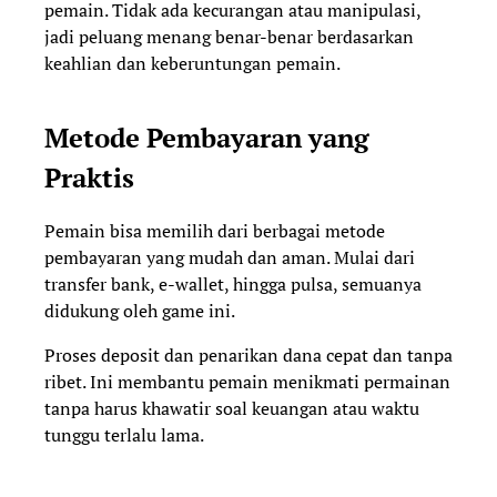
pemain. Tidak ada kecurangan atau manipulasi,
jadi peluang menang benar-benar berdasarkan
keahlian dan keberuntungan pemain.
Metode Pembayaran yang
Praktis
Pemain bisa memilih dari berbagai metode
pembayaran yang mudah dan aman. Mulai dari
transfer bank, e-wallet, hingga pulsa, semuanya
didukung oleh game ini.
Proses deposit dan penarikan dana cepat dan tanpa
ribet. Ini membantu pemain menikmati permainan
tanpa harus khawatir soal keuangan atau waktu
tunggu terlalu lama.