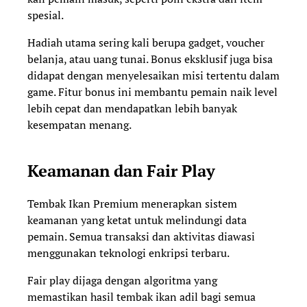
spesial.
Hadiah utama sering kali berupa gadget, voucher
belanja, atau uang tunai. Bonus eksklusif juga bisa
didapat dengan menyelesaikan misi tertentu dalam
game. Fitur bonus ini membantu pemain naik level
lebih cepat dan mendapatkan lebih banyak
kesempatan menang.
Keamanan dan Fair Play
Tembak Ikan Premium menerapkan sistem
keamanan yang ketat untuk melindungi data
pemain. Semua transaksi dan aktivitas diawasi
menggunakan teknologi enkripsi terbaru.
Fair play dijaga dengan algoritma yang
memastikan hasil tembak ikan adil bagi semua