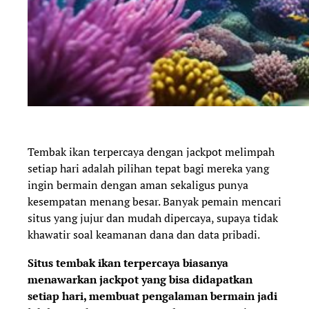
Tembak ikan terpercaya dengan jackpot melimpah
setiap hari adalah pilihan tepat bagi mereka yang
ingin bermain dengan aman sekaligus punya
kesempatan menang besar. Banyak pemain mencari
situs yang jujur dan mudah dipercaya, supaya tidak
khawatir soal keamanan dana dan data pribadi.
Situs tembak ikan terpercaya biasanya
menawarkan jackpot yang bisa didapatkan
setiap hari, membuat pengalaman bermain jadi