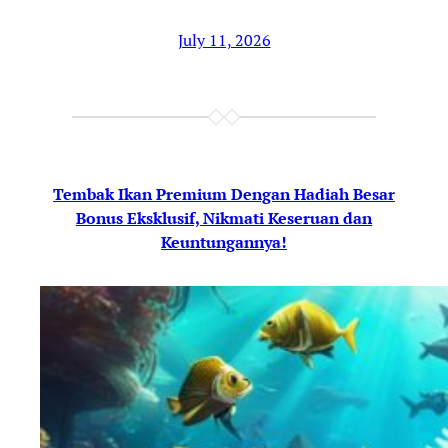
July 11, 2026
Tembak Ikan Premium Dengan Hadiah Besar
Bonus Eksklusif, Nikmati Keseruan dan
Keuntungannya!