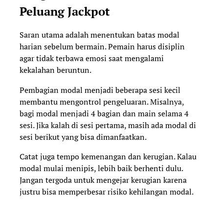
Peluang Jackpot
Saran utama adalah menentukan batas modal
harian sebelum bermain. Pemain harus disiplin
agar tidak terbawa emosi saat mengalami
kekalahan beruntun.
Pembagian modal menjadi beberapa sesi kecil
membantu mengontrol pengeluaran. Misalnya,
bagi modal menjadi 4 bagian dan main selama 4
sesi. Jika kalah di sesi pertama, masih ada modal di
sesi berikut yang bisa dimanfaatkan.
Catat juga tempo kemenangan dan kerugian. Kalau
modal mulai menipis, lebih baik berhenti dulu.
Jangan tergoda untuk mengejar kerugian karena
justru bisa memperbesar risiko kehilangan modal.