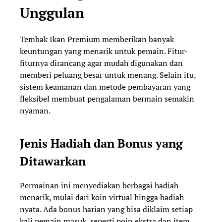
Unggulan
Tembak Ikan Premium memberikan banyak
keuntungan yang menarik untuk pemain. Fitur-
fiturnya dirancang agar mudah digunakan dan
memberi peluang besar untuk menang. Selain itu,
sistem keamanan dan metode pembayaran yang
fleksibel membuat pengalaman bermain semakin
nyaman.
Jenis Hadiah dan Bonus yang
Ditawarkan
Permainan ini menyediakan berbagai hadiah
menarik, mulai dari koin virtual hingga hadiah
nyata. Ada bonus harian yang bisa diklaim setiap
kali pemain masuk, seperti poin ekstra dan item