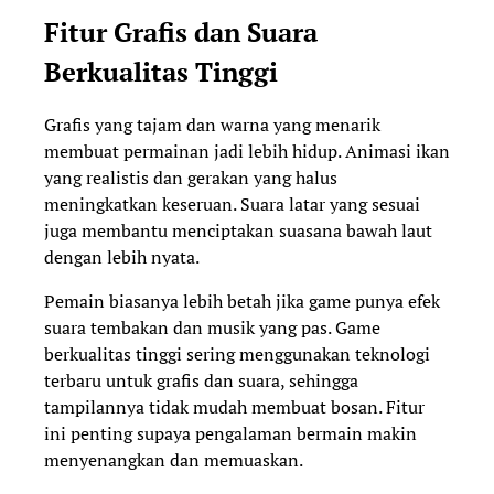
Fitur Grafis dan Suara
Berkualitas Tinggi
Grafis yang tajam dan warna yang menarik
membuat permainan jadi lebih hidup. Animasi ikan
yang realistis dan gerakan yang halus
meningkatkan keseruan. Suara latar yang sesuai
juga membantu menciptakan suasana bawah laut
dengan lebih nyata.
Pemain biasanya lebih betah jika game punya efek
suara tembakan dan musik yang pas. Game
berkualitas tinggi sering menggunakan teknologi
terbaru untuk grafis dan suara, sehingga
tampilannya tidak mudah membuat bosan. Fitur
ini penting supaya pengalaman bermain makin
menyenangkan dan memuaskan.