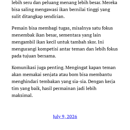
lebih seru dan peluang menang lebih besar. Mereka
bisa saling mengawasi ikan bernilai tinggi yang
sulit ditangkap sendirian.
Pemain bisa membagi tugas, misalnya satu fokus
menembak ikan besar, sementara yang lain
mengambil ikan kecil untuk tambah skor. Ini
mengurangi kompetisi antar teman dan lebih fokus
pada tujuan bersama.
Komunikasi juga penting. Mengingat kapan teman
akan memakai senjata atau bom bisa membantu
menghindari tembakan yang sia-sia. Dengan kerja
tim yang baik, hasil permainan jadi lebih
maksimal.
July 9, 2026