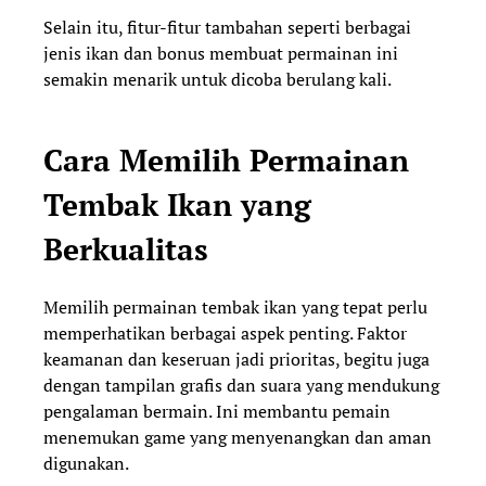
Selain itu, fitur-fitur tambahan seperti berbagai
jenis ikan dan bonus membuat permainan ini
semakin menarik untuk dicoba berulang kali.
Cara Memilih Permainan
Tembak Ikan yang
Berkualitas
Memilih permainan tembak ikan yang tepat perlu
memperhatikan berbagai aspek penting. Faktor
keamanan dan keseruan jadi prioritas, begitu juga
dengan tampilan grafis dan suara yang mendukung
pengalaman bermain. Ini membantu pemain
menemukan game yang menyenangkan dan aman
digunakan.