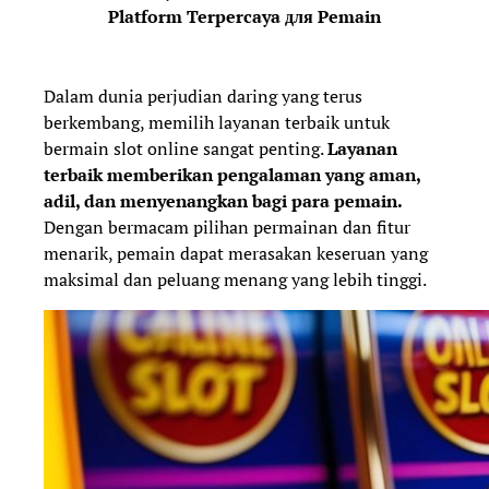
Platform Terpercaya для Pemain
Dalam dunia perjudian daring yang terus
berkembang, memilih layanan terbaik untuk
bermain slot online sangat penting.
Layanan
terbaik memberikan pengalaman yang aman,
adil, dan menyenangkan bagi para pemain.
Dengan bermacam pilihan permainan dan fitur
menarik, pemain dapat merasakan keseruan yang
maksimal dan peluang menang yang lebih tinggi.