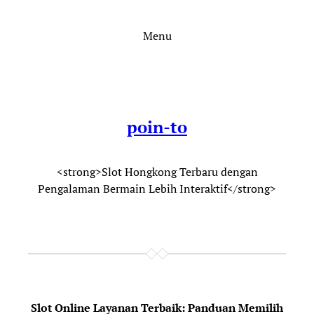
Skip
to
Menu
content
poin-to
<strong>Slot Hongkong Terbaru dengan
Pengalaman Bermain Lebih Interaktif</strong>
Slot Online Layanan Terbaik: Panduan Memilih