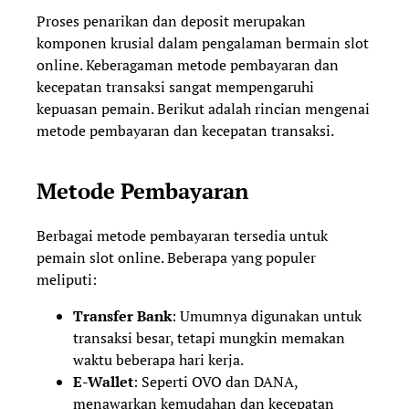
Proses penarikan dan deposit merupakan
komponen krusial dalam pengalaman bermain slot
online. Keberagaman metode pembayaran dan
kecepatan transaksi sangat mempengaruhi
kepuasan pemain. Berikut adalah rincian mengenai
metode pembayaran dan kecepatan transaksi.
Metode Pembayaran
Berbagai metode pembayaran tersedia untuk
pemain slot online. Beberapa yang populer
meliputi:
Transfer Bank
: Umumnya digunakan untuk
transaksi besar, tetapi mungkin memakan
waktu beberapa hari kerja.
E-Wallet
: Seperti OVO dan DANA,
menawarkan kemudahan dan kecepatan