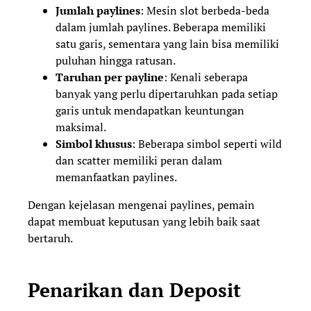
Jumlah paylines
: Mesin slot berbeda-beda
dalam jumlah paylines. Beberapa memiliki
satu garis, sementara yang lain bisa memiliki
puluhan hingga ratusan.
Taruhan per payline
: Kenali seberapa
banyak yang perlu dipertaruhkan pada setiap
garis untuk mendapatkan keuntungan
maksimal.
Simbol khusus
: Beberapa simbol seperti wild
dan scatter memiliki peran dalam
memanfaatkan paylines.
Dengan kejelasan mengenai paylines, pemain
dapat membuat keputusan yang lebih baik saat
bertaruh.
Penarikan dan Deposit