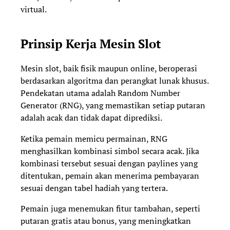
virtual.
Prinsip Kerja Mesin Slot
Mesin slot, baik fisik maupun online, beroperasi
berdasarkan algoritma dan perangkat lunak khusus.
Pendekatan utama adalah Random Number
Generator (RNG), yang memastikan setiap putaran
adalah acak dan tidak dapat diprediksi.
Ketika pemain memicu permainan, RNG
menghasilkan kombinasi simbol secara acak. Jika
kombinasi tersebut sesuai dengan paylines yang
ditentukan, pemain akan menerima pembayaran
sesuai dengan tabel hadiah yang tertera.
Pemain juga menemukan fitur tambahan, seperti
putaran gratis atau bonus, yang meningkatkan