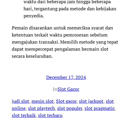
waktu dari beberapa jam hingga beberapa
hari, tergantung pada metode dan kebijakan
penyedia.
Pemain disarankan untuk memeriksa syarat dan
ketentuan terkait waktu pemrosesan sebelum
mengajukan transaksi. Memilih metode yang tepat
dapat mempercepat pengalaman bermain slot
secara keseluruhan.
December 17, 2024
In
Slot Gacor
judi slot
, 
mesin slot
, 
Slot gacor
, 
slot jackpot
, 
slot
online
, 
slot playtech
, 
slot populer
, 
slot pragmatic
, 
slot terbaik
, 
slot terbaru