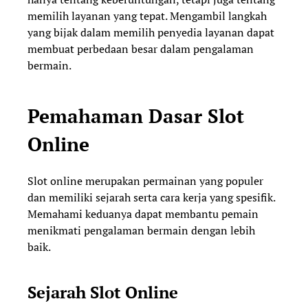
memilih layanan yang tepat. Mengambil langkah
yang bijak dalam memilih penyedia layanan dapat
membuat perbedaan besar dalam pengalaman
bermain.
Pemahaman Dasar Slot
Online
Slot online merupakan permainan yang populer
dan memiliki sejarah serta cara kerja yang spesifik.
Memahami keduanya dapat membantu pemain
menikmati pengalaman bermain dengan lebih
baik.
Sejarah Slot Online