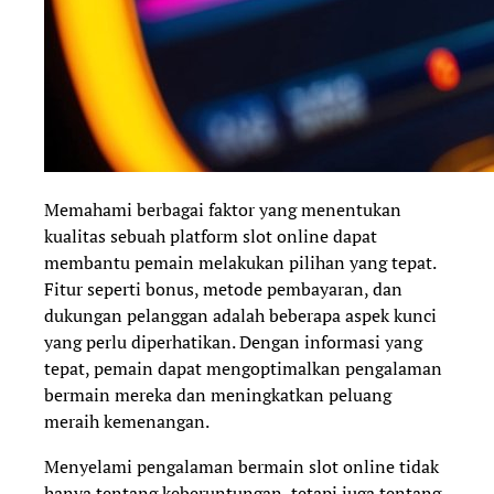
Memahami berbagai faktor yang menentukan
kualitas sebuah platform slot online dapat
membantu pemain melakukan pilihan yang tepat.
Fitur seperti bonus, metode pembayaran, dan
dukungan pelanggan adalah beberapa aspek kunci
yang perlu diperhatikan. Dengan informasi yang
tepat, pemain dapat mengoptimalkan pengalaman
bermain mereka dan meningkatkan peluang
meraih kemenangan.
Menyelami pengalaman bermain slot online tidak
hanya tentang keberuntungan, tetapi juga tentang