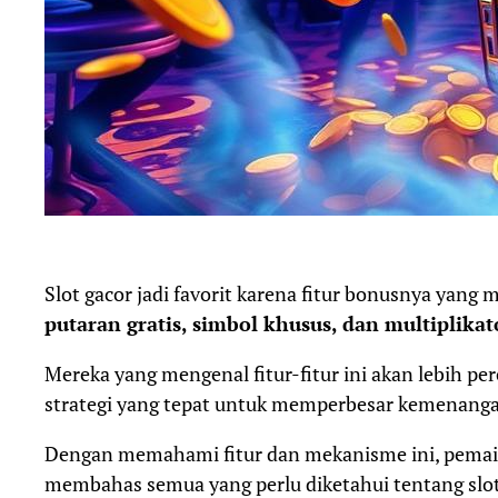
Slot gacor jadi favorit karena fitur bonusnya 
putaran gratis, simbol khusus, dan multipli
Mereka yang mengenal fitur-fitur ini akan lebih p
strategi yang tepat untuk memperbesar kemenang
Dengan memahami fitur dan mekanisme ini, pemain
membahas semua yang perlu diketahui tentang slot