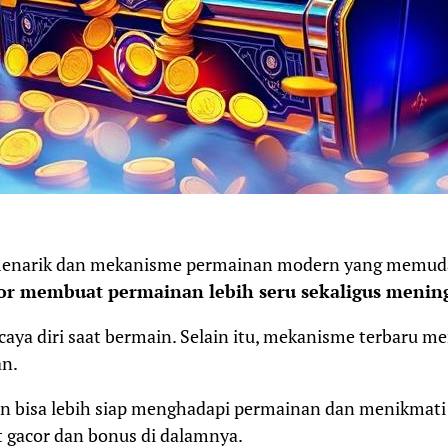
yang menarik dan mekanisme permainan modern yang mem
kator membuat permainan lebih seru sekaligus meni
ercaya diri saat bermain. Selain itu, mekanisme terbar
an.
 bisa lebih siap menghadapi permainan dan menikmati
 gacor dan bonus di dalamnya.