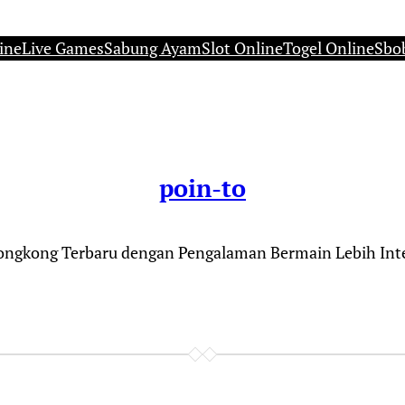
ine
Live Games
Sabung Ayam
Slot Online
Togel Online
Sbo
poin-to
ongkong Terbaru dengan Pengalaman Bermain Lebih Inte