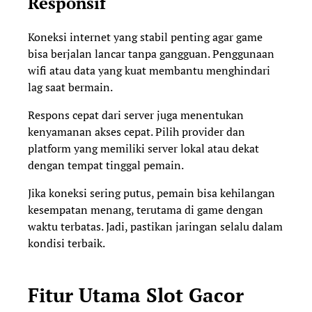
Responsif
Koneksi internet yang stabil penting agar game
bisa berjalan lancar tanpa gangguan. Penggunaan
wifi atau data yang kuat membantu menghindari
lag saat bermain.
Respons cepat dari server juga menentukan
kenyamanan akses cepat. Pilih provider dan
platform yang memiliki server lokal atau dekat
dengan tempat tinggal pemain.
Jika koneksi sering putus, pemain bisa kehilangan
kesempatan menang, terutama di game dengan
waktu terbatas. Jadi, pastikan jaringan selalu dalam
kondisi terbaik.
Fitur Utama Slot Gacor