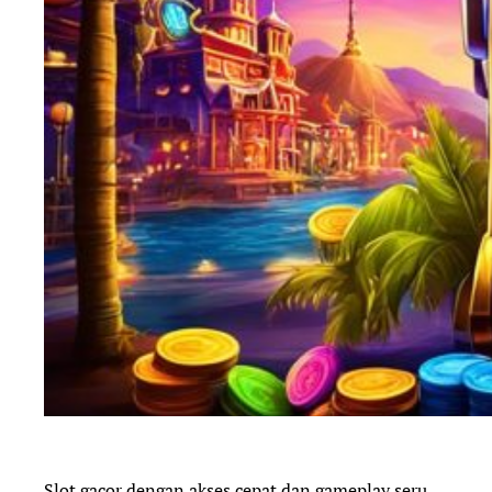
Slot gacor dengan akses cepat dan gameplay seru