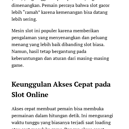
dimenangkan. Pemain percaya bahwa slot gacor
lebih “ramah” karena kemenangan bisa datang
lebih sering.
Mesin slot ini populer karena memberikan
pengalaman yang menyenangkan dan peluang
menang yang lebih baik dibanding slot biasa.
Namun, hasil tetap bergantung pada
keberuntungan dan aturan dari masing-masing
game.
Keunggulan Akses Cepat pada
Slot Online
Akses cepat membuat pemain bisa membuka
permainan dalam hitungan detik. Ini mengurangi
waktu tunggu yang biasanya terjadi saat loading