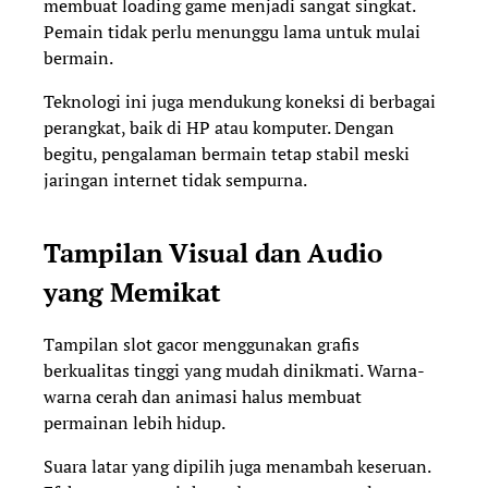
membuat loading game menjadi sangat singkat.
Pemain tidak perlu menunggu lama untuk mulai
bermain.
Teknologi ini juga mendukung koneksi di berbagai
perangkat, baik di HP atau komputer. Dengan
begitu, pengalaman bermain tetap stabil meski
jaringan internet tidak sempurna.
Tampilan Visual dan Audio
yang Memikat
Tampilan slot gacor menggunakan grafis
berkualitas tinggi yang mudah dinikmati. Warna-
warna cerah dan animasi halus membuat
permainan lebih hidup.
Suara latar yang dipilih juga menambah keseruan.