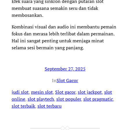
Efek suara yang sinkron dengan putaran slot
membuat suasana semakin seru dan tidak
membosankan.
Kombinasi visual dan audio ini membantu pemain
fokus dan merasa lebih terlibat dalam permainan.
Hal ini sangat penting untuk menjaga minat
selama sesi bermain yang panjang.
September 27, 2025
In
Slot Gacor
judi slot
, 
mesin slot
, 
Slot gacor
, 
slot jackpot
, 
slot
online
, 
slot playtech
, 
slot populer
, 
slot pragmatic
, 
slot terbaik
, 
slot terbaru