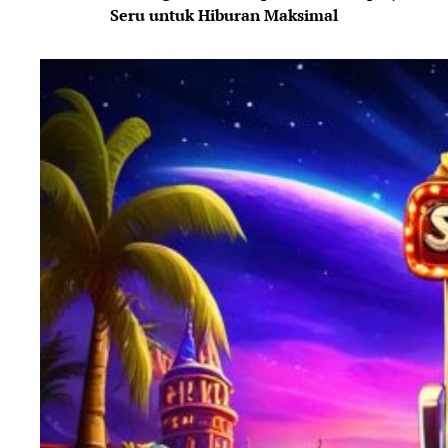
Seru untuk Hiburan Maksimal