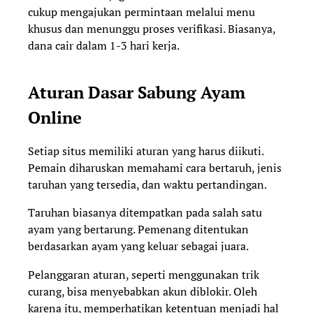
cukup mengajukan permintaan melalui menu
khusus dan menunggu proses verifikasi. Biasanya,
dana cair dalam 1-3 hari kerja.
Aturan Dasar Sabung Ayam
Online
Setiap situs memiliki aturan yang harus diikuti.
Pemain diharuskan memahami cara bertaruh, jenis
taruhan yang tersedia, dan waktu pertandingan.
Taruhan biasanya ditempatkan pada salah satu
ayam yang bertarung. Pemenang ditentukan
berdasarkan ayam yang keluar sebagai juara.
Pelanggaran aturan, seperti menggunakan trik
curang, bisa menyebabkan akun diblokir. Oleh
karena itu, memperhatikan ketentuan menjadi hal