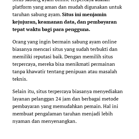
platform yang aman dan mudah digunakan untuk
taruhan sabung ayam.
Situs ini menjamin
kejujuran, keamanan data, dan pembayaran
tepat waktu bagi para pengguna.
Orang yang ingin bermain sabung ayam online
biasanya mencari situs yang sudah terbukti dan
memiliki reputasi baik. Dengan memilih situs
terpercaya, mereka bisa menikmati permainan
tanpa khawatir tentang penipuan atau masalah
teknis.
Selain itu, situs terpercaya biasanya menyediakan
layanan pelanggan 24 jam dan berbagai metode
pembayaran yang memudahkan pemain. Hal ini
membuat pengalaman taruhan menjadi lebih
nyaman dan menyenangkan.