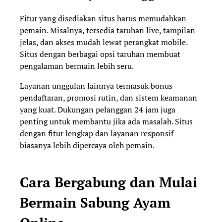
Fitur yang disediakan situs harus memudahkan
pemain. Misalnya, tersedia taruhan live, tampilan
jelas, dan akses mudah lewat perangkat mobile.
Situs dengan berbagai opsi taruhan membuat
pengalaman bermain lebih seru.
Layanan unggulan lainnya termasuk bonus
pendaftaran, promosi rutin, dan sistem keamanan
yang kuat. Dukungan pelanggan 24 jam juga
penting untuk membantu jika ada masalah. Situs
dengan fitur lengkap dan layanan responsif
biasanya lebih dipercaya oleh pemain.
Cara Bergabung dan Mulai
Bermain Sabung Ayam