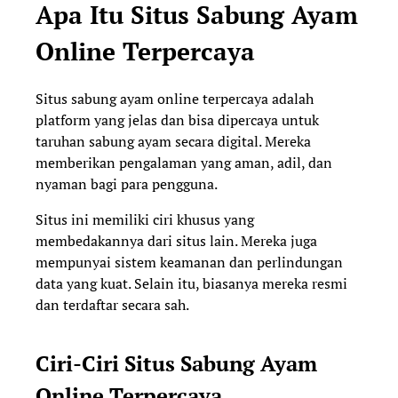
Apa Itu Situs Sabung Ayam
Online Terpercaya
Situs sabung ayam online terpercaya adalah
platform yang jelas dan bisa dipercaya untuk
taruhan sabung ayam secara digital. Mereka
memberikan pengalaman yang aman, adil, dan
nyaman bagi para pengguna.
Situs ini memiliki ciri khusus yang
membedakannya dari situs lain. Mereka juga
mempunyai sistem keamanan dan perlindungan
data yang kuat. Selain itu, biasanya mereka resmi
dan terdaftar secara sah.
Ciri-Ciri Situs Sabung Ayam
Online Terpercaya