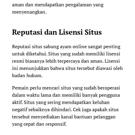
aman dan mendapatkan pengalaman yang
menyenangkan.
Reputasi dan Lisensi Situs
Reputasi situs sabung ayam online sangat penting
untuk diketahui. Situs yang sudah memiliki lisensi
resmi biasanya lebih terpercaya dan aman. Lisensi
ini menunjukkan bahwa situs tersebut diawasi oleh
badan hukum.
Pemain perlu mencari situs yang sudah beroperasi
dalam waktu lama dan memiliki banyak pengguna
aktif. Situs yang sering mendapatkan keluhan
negatif sebaiknya dihindari. Cek juga apakah situs
tersebut menyediakan kanal bantuan pelanggan
yang cepat dan responsif.