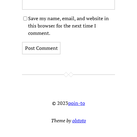
Save my name, email, and website in
this browser for the next time I
comment.
© 2023
poin-to
Theme by
olxtoto