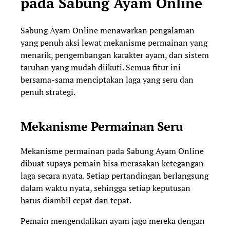
pada Sabung Ayam Online
Sabung Ayam Online menawarkan pengalaman
yang penuh aksi lewat mekanisme permainan yang
menarik, pengembangan karakter ayam, dan sistem
taruhan yang mudah diikuti. Semua fitur ini
bersama-sama menciptakan laga yang seru dan
penuh strategi.
Mekanisme Permainan Seru
Mekanisme permainan pada Sabung Ayam Online
dibuat supaya pemain bisa merasakan ketegangan
laga secara nyata. Setiap pertandingan berlangsung
dalam waktu nyata, sehingga setiap keputusan
harus diambil cepat dan tepat.
Pemain mengendalikan ayam jago mereka dengan