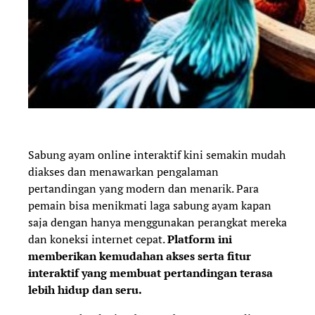
Sabung ayam online interaktif kini semakin mudah
diakses dan menawarkan pengalaman
pertandingan yang modern dan menarik. Para
pemain bisa menikmati laga sabung ayam kapan
saja dengan hanya menggunakan perangkat mereka
dan koneksi internet cepat.
Platform ini
memberikan kemudahan akses serta fitur
interaktif yang membuat pertandingan terasa
lebih hidup dan seru.