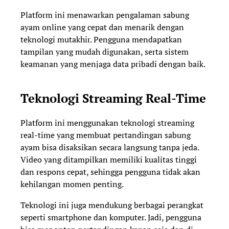
Platform ini menawarkan pengalaman sabung
ayam online yang cepat dan menarik dengan
teknologi mutakhir. Pengguna mendapatkan
tampilan yang mudah digunakan, serta sistem
keamanan yang menjaga data pribadi dengan baik.
Teknologi Streaming Real-Time
Platform ini menggunakan teknologi streaming
real-time yang membuat pertandingan sabung
ayam bisa disaksikan secara langsung tanpa jeda.
Video yang ditampilkan memiliki kualitas tinggi
dan respons cepat, sehingga pengguna tidak akan
kehilangan momen penting.
Teknologi ini juga mendukung berbagai perangkat
seperti smartphone dan komputer. Jadi, pengguna