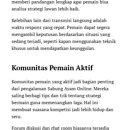
memberi pandangan lengkap agar pemain bisa
analisa strategi lawan lebih baik.
Kelebihan lain dari transmisi langsung adalah
waktu respons yang cepat. Pemain dapat segera
mengambil keputusan berdasarkan situasi yang
sedang terjadi, seperti kapan menggunakan teknik
khusus untuk mendapatkan keunggulan.
Komunitas Pemain Aktif
Komunitas pemain yang aktif jadi bagian penting
dari pengalaman Sabung Ayam Online. Mereka
saling berbagi tips dan trik tentang strategi
bermain guna memenangkan laga. Hal ini
membuat suasana kompetisi jadi lebih hidup dan
seru.
Forum diskusi dan chat room biasanya tersedia