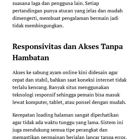
suasana laga dan pengguna lain. Setiap
pertandingan punya aturan yang jelas dan mudah
dimengerti, membuat pengalaman bermain jadi
tidak membingungkan.
Responsivitas dan Akses Tanpa
Hambatan
Akses ke sabung ayam online kini didesain agar
cepat dan stabil, bahkan saat koneksi internet tidak
terlalu kencang. Banyak situs menggunakan
teknologi responsif sehingga pemain bisa masuk
lewat komputer, tablet, atau ponsel dengan mudah.
Kecepatan loading halaman sangat diperhatikan
agar tidak ada waktu tunggu yang lama. Sistem ini
juga mendukung semua tipe perangkat dan
memastikan permainan berjalan lancar tanpa error.