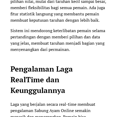
pilihan nilai, mulai dari taruhan kecil sampai besar,
memberi fleksibilitas bagi semua pemain. Ada juga
fitur statistik langsung yang membantu pemain
membuat keputusan taruhan dengan lebih baik.
Sistem ini mendorong keterlibatan pemain selama
pertandingan dengan memberi pilihan dan data
yang jelas, membuat taruhan menjadi bagian yang
menyenangkan dari permainan.
Pengalaman Laga
RealTime dan
Keunggulannya
Laga yang berjalan secara real-time membuat
pengalaman Sabung Ayam Online semakin
menarik dan menegangkan. Pemain bisa