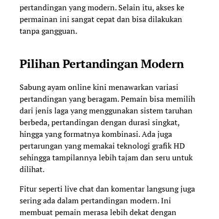
pertandingan yang modern. Selain itu, akses ke
permainan ini sangat cepat dan bisa dilakukan
tanpa gangguan.
Pilihan Pertandingan Modern
Sabung ayam online kini menawarkan variasi
pertandingan yang beragam. Pemain bisa memilih
dari jenis laga yang menggunakan sistem taruhan
berbeda, pertandingan dengan durasi singkat,
hingga yang formatnya kombinasi. Ada juga
pertarungan yang memakai teknologi grafik HD
sehingga tampilannya lebih tajam dan seru untuk
dilihat.
Fitur seperti live chat dan komentar langsung juga
sering ada dalam pertandingan modern. Ini
membuat pemain merasa lebih dekat dengan