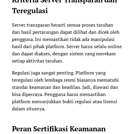
Teregulasi
Server transparan berarti semua proses taruhan
dan hasil pertarungan dapat dilihat dan dicek oleh
pengguna. Ini memastikan tidak ada manipulasi
hasil dari pihak platform. Server harus selalu online
dan dapat diakses, dengan sistem yang merekam
setiap aktivitas taruhan.
Regulasi juga sangat penting. Platform yang
teregulasi oleh lembaga resmi biasanya mematuhi
standar keamanan dan keadilan. Jadi, diawasi dan
bisa dipercaya. Pengguna harus memastikan
platform menunjukkan bukti regulasi atau lisensi
dalam situsnya.
Peran Sertifikasi Keamanan