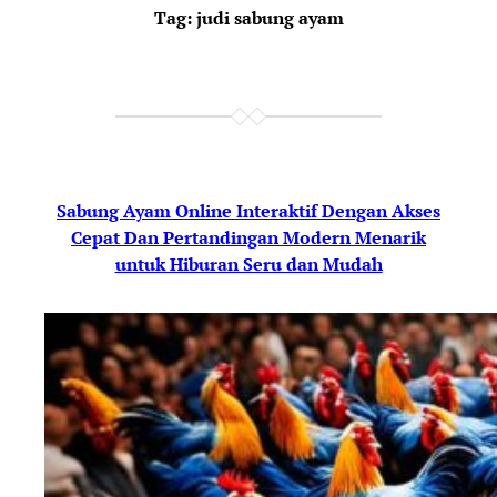
Tag:
judi sabung ayam
Sabung Ayam Online Interaktif Dengan Akses
Cepat Dan Pertandingan Modern Menarik
untuk Hiburan Seru dan Mudah