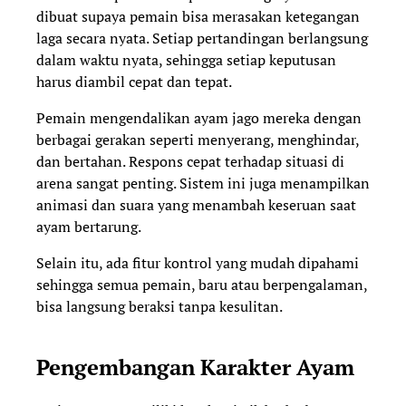
dibuat supaya pemain bisa merasakan ketegangan
laga secara nyata. Setiap pertandingan berlangsung
dalam waktu nyata, sehingga setiap keputusan
harus diambil cepat dan tepat.
Pemain mengendalikan ayam jago mereka dengan
berbagai gerakan seperti menyerang, menghindar,
dan bertahan. Respons cepat terhadap situasi di
arena sangat penting. Sistem ini juga menampilkan
animasi dan suara yang menambah keseruan saat
ayam bertarung.
Selain itu, ada fitur kontrol yang mudah dipahami
sehingga semua pemain, baru atau berpengalaman,
bisa langsung beraksi tanpa kesulitan.
Pengembangan Karakter Ayam