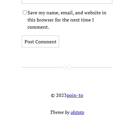
Save my name, email, and website in
this browser for the next time I
comment.
© 2023
poin-to
Theme by
olxtoto