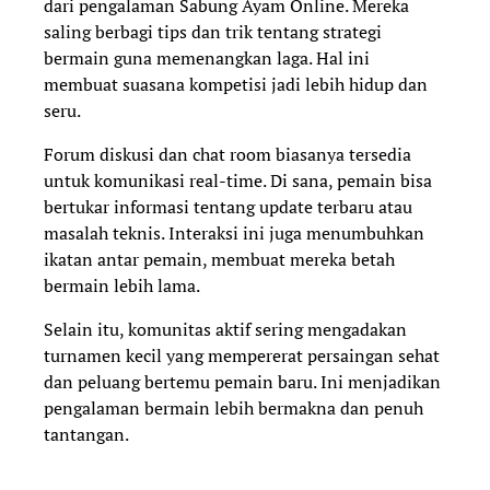
dari pengalaman Sabung Ayam Online. Mereka
saling berbagi tips dan trik tentang strategi
bermain guna memenangkan laga. Hal ini
membuat suasana kompetisi jadi lebih hidup dan
seru.
Forum diskusi dan chat room biasanya tersedia
untuk komunikasi real-time. Di sana, pemain bisa
bertukar informasi tentang update terbaru atau
masalah teknis. Interaksi ini juga menumbuhkan
ikatan antar pemain, membuat mereka betah
bermain lebih lama.
Selain itu, komunitas aktif sering mengadakan
turnamen kecil yang mempererat persaingan sehat
dan peluang bertemu pemain baru. Ini menjadikan
pengalaman bermain lebih bermakna dan penuh
tantangan.