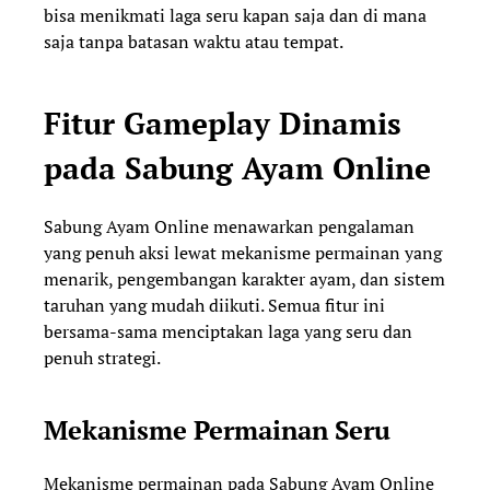
bisa menikmati laga seru kapan saja dan di mana
saja tanpa batasan waktu atau tempat.
Fitur Gameplay Dinamis
pada Sabung Ayam Online
Sabung Ayam Online menawarkan pengalaman
yang penuh aksi lewat mekanisme permainan yang
menarik, pengembangan karakter ayam, dan sistem
taruhan yang mudah diikuti. Semua fitur ini
bersama-sama menciptakan laga yang seru dan
penuh strategi.
Mekanisme Permainan Seru
Mekanisme permainan pada Sabung Ayam Online