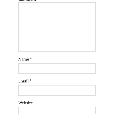
Name
*
Email
*
Website