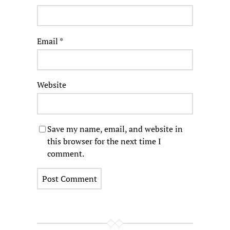
Email
*
Website
Save my name, email, and website in
this browser for the next time I
comment.