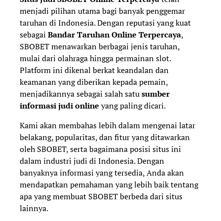
menjadi pilihan utama bagi banyak penggemar
taruhan di Indonesia. Dengan reputasi yang kuat
sebagai
Bandar Taruhan Online Terpercaya
,
SBOBET menawarkan berbagai jenis taruhan,
mulai dari olahraga hingga permainan slot.
Platform ini dikenal berkat keandalan dan
keamanan yang diberikan kepada pemain,
menjadikannya sebagai salah satu
sumber
informasi judi online
yang paling dicari.
Kami akan membahas lebih dalam mengenai latar
belakang, popularitas, dan fitur yang ditawarkan
oleh SBOBET, serta bagaimana posisi situs ini
dalam industri judi di Indonesia. Dengan
banyaknya informasi yang tersedia, Anda akan
mendapatkan pemahaman yang lebih baik tentang
apa yang membuat SBOBET berbeda dari situs
lainnya.