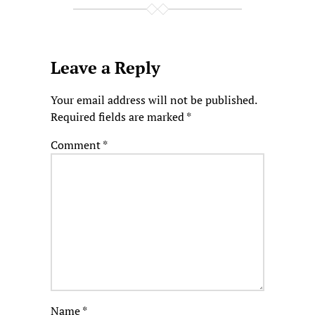
Leave a Reply
Your email address will not be published.
Required fields are marked
*
Comment
*
Name
*