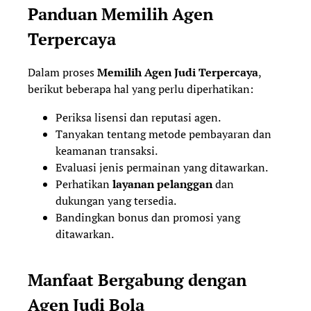
Panduan Memilih Agen
Terpercaya
Dalam proses
Memilih Agen Judi Terpercaya
,
berikut beberapa hal yang perlu diperhatikan:
Periksa lisensi dan reputasi agen.
Tanyakan tentang metode pembayaran dan
keamanan transaksi.
Evaluasi jenis permainan yang ditawarkan.
Perhatikan
layanan pelanggan
dan
dukungan yang tersedia.
Bandingkan bonus dan promosi yang
ditawarkan.
Manfaat Bergabung dengan
Agen Judi Bola