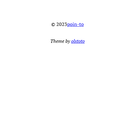
© 2023
poin-to
Theme by
olxtoto