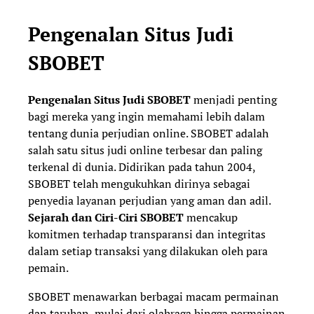
Pengenalan Situs Judi
SBOBET
Pengenalan Situs Judi SBOBET
menjadi penting
bagi mereka yang ingin memahami lebih dalam
tentang dunia perjudian online. SBOBET adalah
salah satu situs judi online terbesar dan paling
terkenal di dunia. Didirikan pada tahun 2004,
SBOBET telah mengukuhkan dirinya sebagai
penyedia layanan perjudian yang aman dan adil.
Sejarah dan Ciri-Ciri SBOBET
mencakup
komitmen terhadap transparansi dan integritas
dalam setiap transaksi yang dilakukan oleh para
pemain.
SBOBET menawarkan berbagai macam permainan
dan taruhan, mulai dari olahraga hingga permainan