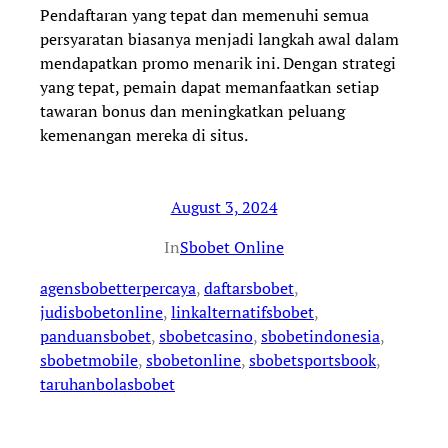
Pendaftaran yang tepat dan memenuhi semua
persyaratan biasanya menjadi langkah awal dalam
mendapatkan promo menarik ini. Dengan strategi
yang tepat, pemain dapat memanfaatkan setiap
tawaran bonus dan meningkatkan peluang
kemenangan mereka di situs.
August 3, 2024
In
Sbobet Online
agensbobetterpercaya
, 
daftarsbobet
, 
judisbobetonline
, 
linkalternatifsbobet
, 
panduansbobet
, 
sbobetcasino
, 
sbobetindonesia
, 
sbobetmobile
, 
sbobetonline
, 
sbobetsportsbook
, 
taruhanbolasbobet