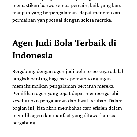
memastikan bahwa semua pemain, baik yang baru
maupun yang berpengalaman, dapat menemukan
permainan yang sesuai dengan selera mereka.
Agen Judi Bola Terbaik di
Indonesia
Bergabung dengan agen judi bola terpercaya adalah
langkah penting bagi para pemain yang ingin
memaksimalkan pengalaman bertaruh mereka.
Pemilihan agen yang tepat dapat mempengaruhi
keseluruhan pengalaman dan hasil taruhan. Dalam
bagian ini, kita akan membahas cara efisien dalam
memilih agen dan manfaat yang ditawarkan saat
bergabung.