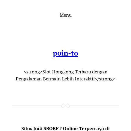
Skip
to
Menu
content
poin-to
<strong>Slot Hongkong Terbaru dengan
Pengalaman Bermain Lebih Interaktif</strong>
Situs Judi SBOBET Online Terpercaya di