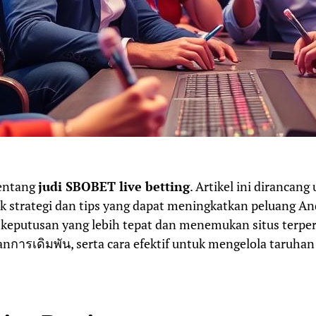
tentang
judi SBOBET live betting
. Artikel ini diranca
uk strategi dan tips yang dapat meningkatkan peluan
keputusan yang lebih tepat dan menemukan situs terper
nการเดิมพัน, serta cara efektif untuk mengelola taruhan