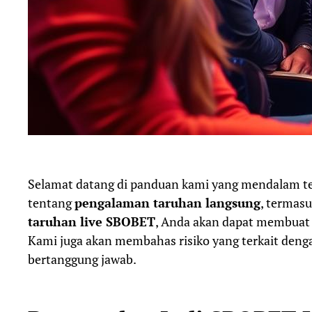
Selamat datang di panduan kami yang mendalam 
tentang
pengalaman taruhan langsung
, termas
taruhan live SBOBET
, Anda akan dapat membuat 
Kami juga akan membahas risiko yang terkait denga
bertanggung jawab.