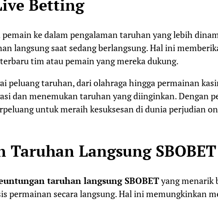
ive Betting
main ke dalam pengalaman taruhan yang lebih dinamis d
ainan langsung saat sedang berlangsung. Hal ini membe
 terbaru tim atau pemain yang mereka dukung.
ai peluang taruhan, dari olahraga hingga permainan k
si dan menemukan taruhan yang diinginkan. Dengan pe
berpeluang untuk meraih kesuksesan di dunia perjudian on
 Taruhan Langsung SBOBET
euntungan taruhan langsung SBOBET
yang menarik b
sis permainan secara langsung. Hal ini memungkinkan m