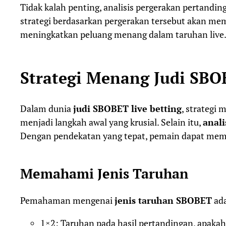
Tidak kalah penting, analisis pergerakan pertan
strategi berdasarkan pergerakan tersebut akan me
meningkatkan peluang menang dalam taruhan live
Strategi Menang Judi SBO
Dalam dunia
judi SBOBET live betting
, strategi
menjadi langkah awal yang krusial. Selain itu,
anali
Dengan pendekatan yang tepat, pemain dapat me
Memahami Jenis Taruhan
Pemahaman mengenai
jenis taruhan SBOBET
ada
1×2: Taruhan pada hasil pertandingan, apaka