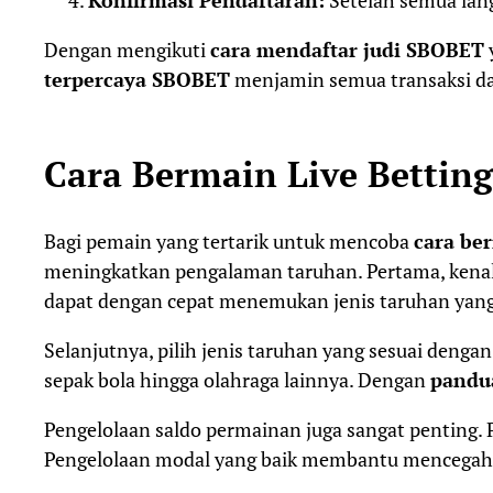
Konfirmasi Pendaftaran:
Setelah semua lang
Dengan mengikuti
cara mendaftar judi SBOBET
terpercaya SBOBET
menjamin semua transaksi dan
Cara Bermain Live Bettin
Bagi pemain yang tertarik untuk mencoba
cara be
meningkatkan pengalaman taruhan. Pertama, kena
dapat dengan cepat menemukan jenis taruhan yang
Selanjutnya, pilih jenis taruhan yang sesuai deng
sepak bola hingga olahraga lainnya. Dengan
pandu
Pengelolaan saldo permainan juga sangat penting.
Pengelolaan modal yang baik membantu mencegah 