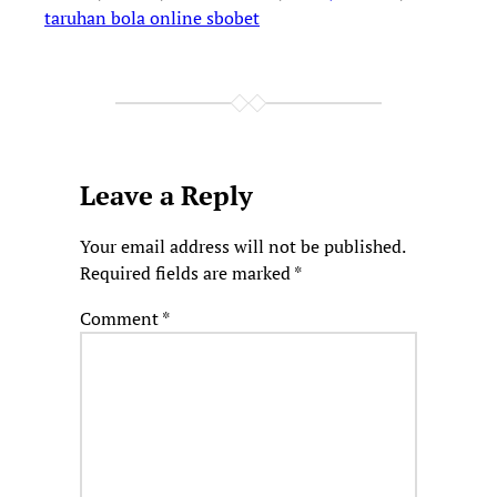
taruhan bola online sbobet
Leave a Reply
Your email address will not be published.
Required fields are marked
*
Comment
*