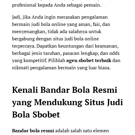
profesional kepada Anda sebagai pemain.
Jadi, jika Anda ingin merasakan pengalaman
bermain judi bola online yang aman, fair, dan
menyenangkan, tidak ada salahnya untuk
bergabung dengan situs judi bola online
terpercaya. Dapatkan keuntungan dari keamanan,
berbagai jenis taruhan, pasaran lengkap, dan odds
yang kompetitif. Pilihlah
agen sbobet terbaik
dan
nikmati pengalaman bermain yang luar biasa.
Kenali Bandar Bola Resmi
yang Mendukung Situs Judi
Bola Sbobet
Bandar bola resmi
adalah salah satu elemen