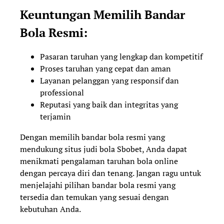
Keuntungan Memilih Bandar
Bola Resmi:
Pasaran taruhan yang lengkap dan kompetitif
Proses taruhan yang cepat dan aman
Layanan pelanggan yang responsif dan
professional
Reputasi yang baik dan integritas yang
terjamin
Dengan memilih bandar bola resmi yang
mendukung situs judi bola Sbobet, Anda dapat
menikmati pengalaman taruhan bola online
dengan percaya diri dan tenang. Jangan ragu untuk
menjelajahi pilihan bandar bola resmi yang
tersedia dan temukan yang sesuai dengan
kebutuhan Anda.