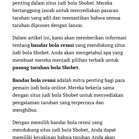
penting dalam situs judi bola Sbobet. Mereka
bertanggung jawab untuk menyediakan pasaran
taruhan yang adil dan memastikan bahwa semua
taruhan diproses dengan lancar.
Dalam artikel ini, kami akan memberikan informasi
tentang
bandar bola resmi
yang mendukung situs
judi bola Sbobet. Anda akan mengetahui apa yang
membuat mereka menjadi pilihan terbaik untuk
pasang taruhan bola Sbobet
.
Bandar bola resmi
adalah mitra penting bagi para
pemain judi bola online. Mereka bekerja sama
dengan situs judi bola Sbobet untuk menyediakan
pengalaman taruhan yang terpercaya dan
menghibur.
Dengan memilih bandar bola resmi yang
mendukung situs judi bola Sbobet, Anda dapat
memiliki keyakinan bahwa taruhan Anda akan