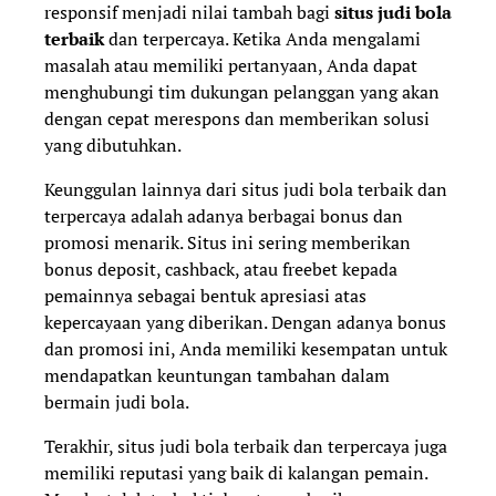
responsif menjadi nilai tambah bagi
situs judi bola
terbaik
dan terpercaya. Ketika Anda mengalami
masalah atau memiliki pertanyaan, Anda dapat
menghubungi tim dukungan pelanggan yang akan
dengan cepat merespons dan memberikan solusi
yang dibutuhkan.
Keunggulan lainnya dari situs judi bola terbaik dan
terpercaya adalah adanya berbagai bonus dan
promosi menarik. Situs ini sering memberikan
bonus deposit, cashback, atau freebet kepada
pemainnya sebagai bentuk apresiasi atas
kepercayaan yang diberikan. Dengan adanya bonus
dan promosi ini, Anda memiliki kesempatan untuk
mendapatkan keuntungan tambahan dalam
bermain judi bola.
Terakhir, situs judi bola terbaik dan terpercaya juga
memiliki reputasi yang baik di kalangan pemain.