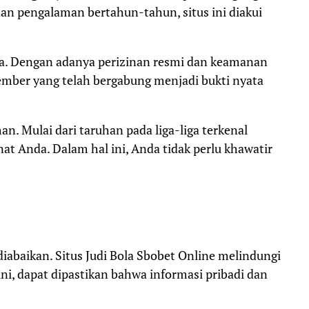
 dan pengalaman bertahun-tahun, situs ini diakui
ya. Dengan adanya perizinan resmi dan keamanan
ember yang telah bergabung menjadi bukti nyata
n. Mulai dari taruhan pada liga-liga terkenal
t Anda. Dalam hal ini, Anda tidak perlu khawatir
iabaikan. Situs Judi Bola Sbobet Online melindungi
ni, dapat dipastikan bahwa informasi pribadi dan