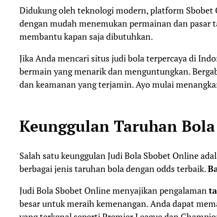
Didukung oleh teknologi modern, platform Sbobet O
dengan mudah menemukan permainan dan pasar taruh
membantu kapan saja dibutuhkan.
Jika Anda mencari situs judi bola terpercaya di Ind
bermain yang menarik dan menguntungkan. Bergabung
dan keamanan yang terjamin. Ayo mulai menangkan
Keunggulan Taruhan Bola 
Salah satu keunggulan Judi Bola Sbobet Online ad
berbagai jenis taruhan bola dengan odds terbaik.
Ba
Judi Bola Sbobet Online menyajikan pengalaman
t
besar untuk meraih kemenangan. Anda dapat memasan
yang terkenal seperti Premier League dan Champio