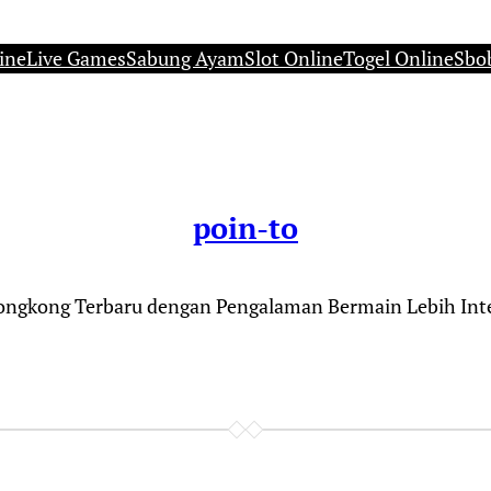
ine
Live Games
Sabung Ayam
Slot Online
Togel Online
Sbo
poin-to
ongkong Terbaru dengan Pengalaman Bermain Lebih Inte