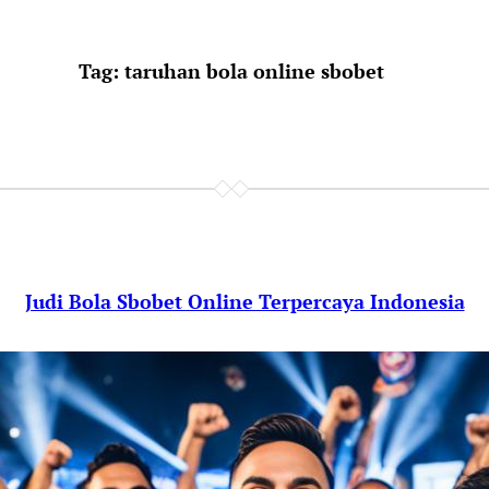
Tag:
taruhan bola online sbobet
Judi Bola Sbobet Online Terpercaya Indonesia