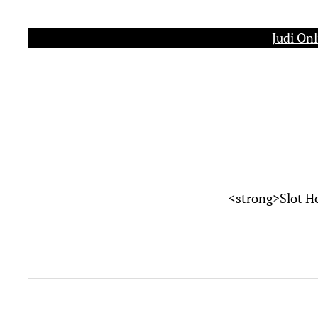
Skip
to
Judi Onl
content
<strong>Slot H