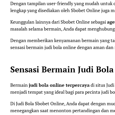
Dengan tampilan user-friendly yang mudah untuk 
lengkap yang disediakan oleh Sbobet Online jug
Keunggulan lainnya dari Sbobet Online sebagai
age
masalah selama bermain, Anda dapat menghubungi 
Dengan memberikan kenyamanan bermain yang tak
sensasi bermain judi bola online dengan aman dan
Sensasi Bermain Judi Bola
Bermain
judi bola online terpercaya
di situs Jud
menjadi tempat yang ideal bagi para pecinta judi
Di Judi Bola Sbobet Online, Anda dapat dengan mu
menegangkan saat menonton pertandingan dan meneb