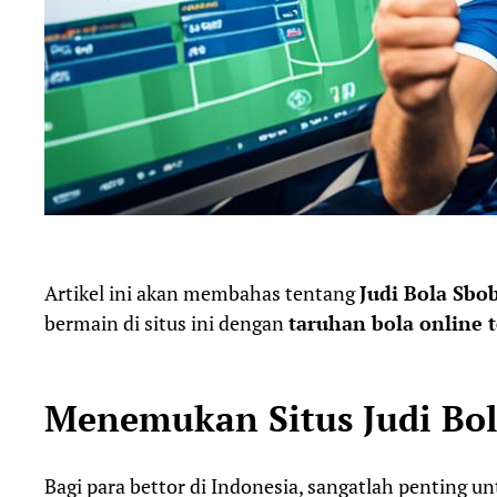
Artikel ini akan membahas tentang
Judi Bola Sbo
bermain di situs ini dengan
taruhan bola online 
Menemukan Situs Judi Bol
Bagi para bettor di Indonesia, sangatlah penting