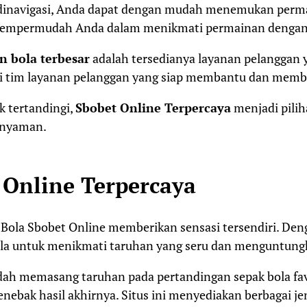
dinavigasi, Anda dapat dengan mudah menemukan permai
a mempermudah Anda dalam menikmati permainan denga
n bola terbesar
adalah tersedianya layanan pelanggan y
tim layanan pelanggan yang siap membantu dan member
 tertandingi,
Sbobet Online Terpercaya
menjadi pilih
 nyaman.
 Online Terpercaya
i Bola Sbobet Online memberikan sensasi tersendiri. Deng
 bola untuk menikmati taruhan yang seru dan menguntung
dah memasang taruhan pada pertandingan sepak bola fa
ak hasil akhirnya. Situs ini menyediakan berbagai jeni