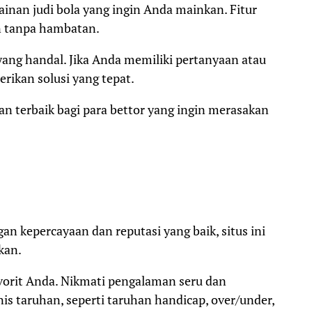
nan judi bola yang ingin Anda mainkan. Fitur
n tanpa hambatan.
ang handal. Jika Anda memiliki pertanyaan atau
ikan solusi yang tepat.
an terbaik bagi para bettor yang ingin merasakan
an kepercayaan dan reputasi yang baik, situs ini
kan.
vorit Anda. Nikmati pengalaman seru dan
s taruhan, seperti taruhan handicap, over/under,