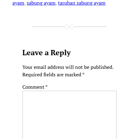
ayam
, 
sabung ayam
, 
taruhan sabung ayam
Leave a Reply
Your email address will not be published.
Required fields are marked
*
Comment
*