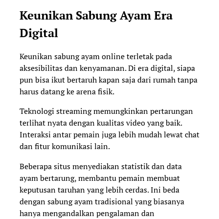
Keunikan Sabung Ayam Era
Digital
Keunikan sabung ayam online terletak pada
aksesibilitas dan kenyamanan. Di era digital, siapa
pun bisa ikut bertaruh kapan saja dari rumah tanpa
harus datang ke arena fisik.
Teknologi streaming memungkinkan pertarungan
terlihat nyata dengan kualitas video yang baik.
Interaksi antar pemain juga lebih mudah lewat chat
dan fitur komunikasi lain.
Beberapa situs menyediakan statistik dan data
ayam bertarung, membantu pemain membuat
keputusan taruhan yang lebih cerdas. Ini beda
dengan sabung ayam tradisional yang biasanya
hanya mengandalkan pengalaman dan