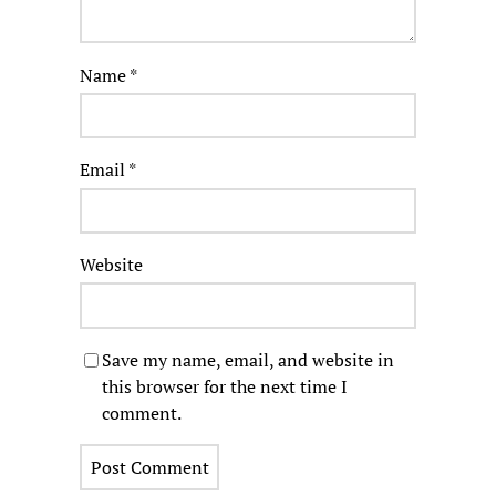
Name
*
Email
*
Website
Save my name, email, and website in
this browser for the next time I
comment.