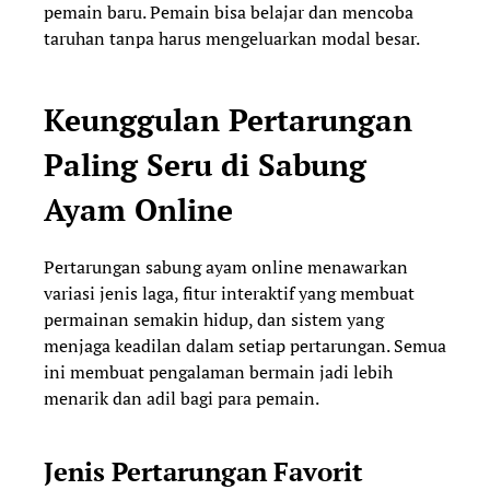
pemain baru. Pemain bisa belajar dan mencoba
taruhan tanpa harus mengeluarkan modal besar.
Keunggulan Pertarungan
Paling Seru di Sabung
Ayam Online
Pertarungan sabung ayam online menawarkan
variasi jenis laga, fitur interaktif yang membuat
permainan semakin hidup, dan sistem yang
menjaga keadilan dalam setiap pertarungan. Semua
ini membuat pengalaman bermain jadi lebih
menarik dan adil bagi para pemain.
Jenis Pertarungan Favorit