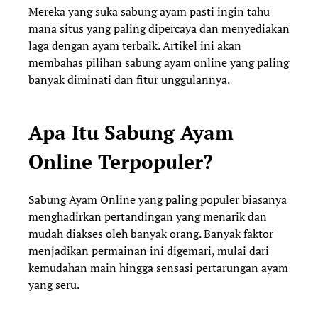
Mereka yang suka sabung ayam pasti ingin tahu
mana situs yang paling dipercaya dan menyediakan
laga dengan ayam terbaik. Artikel ini akan
membahas pilihan sabung ayam online yang paling
banyak diminati dan fitur unggulannya.
Apa Itu Sabung Ayam
Online Terpopuler?
Sabung Ayam Online yang paling populer biasanya
menghadirkan pertandingan yang menarik dan
mudah diakses oleh banyak orang. Banyak faktor
menjadikan permainan ini digemari, mulai dari
kemudahan main hingga sensasi pertarungan ayam
yang seru.