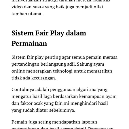
video dan suara yang baik juga menjadi nilai
tambah utama.
Sistem Fair Play dalam
Permainan
Sistem fair play penting agar semua pemain merasa
pertandingan berlangsung adil. Sabung ayam
online menerapkan teknologi untuk memastikan
tidak ada kecurangan.
Contohnya adalah penggunaan algoritma yang
mengatur hasil laga berdasarkan kemampuan ayam
dan faktor acak yang fair. Ini menghindari hasil
yang sudah diatur sebelumnya.
Pemain juga sering mendapatkan laporan
pertandingan dan hasil secara detail. Pengawasan