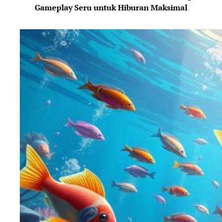
Gameplay Seru untuk Hiburan Maksimal