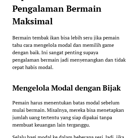
Pengalaman Bermain
Maksimal
Bermain tembak ikan bisa lebih seru jika pemain
tahu cara mengelola modal dan memilih game
dengan baik. Ini sangat penting supaya
pengalaman bermain jadi menyenangkan dan tidak
cepat habis modal.
Mengelola Modal dengan Bijak
Pemain harus menentukan batas modal sebelum
mulai bermain. Misalnya, mereka bisa menetapkan
jumlah uang tertentu yang siap dipakai tanpa
membuat keuangan lain terganggu.
Selalu bagi modal ke dalam beberapa sesi. Jadi, jika