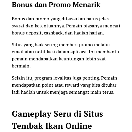
Bonus dan Promo Menarik
Bonus dan promo yang ditawarkan harus jelas
syarat dan ketentuannya. Pemain biasanya mencari
bonus deposit, cashback, dan hadiah harian.
Situs yang baik sering memberi promo melalui
email atau notifikasi dalam aplikasi. Ini membantu
pemain mendapatkan keuntungan lebih saat
bermain.
Selain itu, program loyalitas juga penting. Pemain
mendapatkan point atau reward yang bisa ditukar
jadi hadiah untuk menjaga semangat main terus.
Gameplay Seru di Situs
Tembak Ikan Online