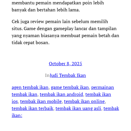
membantu pemain mendapatkan poin lebih
banyak dan bertahan lebih lama.
Cek juga review pemain lain sebelum memilih
situs. Game dengan gameplay lancar dan tampilan
yang nyaman biasanya membuat pemain betah dan
tidak cepat bosan.
October 8, 2025
In
Judi Tembak Ikan
agen tembak ikan
, 
game tembak ikan
, 
permainan
tembak ikan
, 
tembak ikan android
, 
tembak ikan
ios
, 
tembak ikan mobile
, 
tembak ikan online
, 
tembak ikan terbaik
, 
tembak ikan uang asli
, 
tembak
ikan: