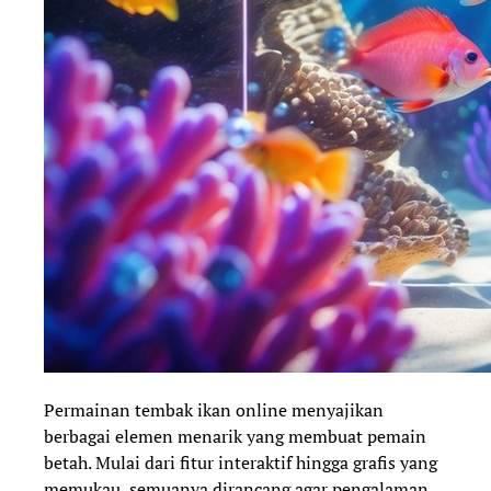
Permainan tembak ikan online menyajikan
berbagai elemen menarik yang membuat pemain
betah. Mulai dari fitur interaktif hingga grafis yang
memukau, semuanya dirancang agar pengalaman