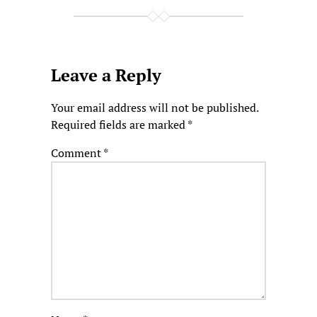
Leave a Reply
Your email address will not be published.
Required fields are marked
*
Comment
*