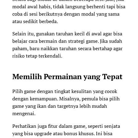
modal awal habis, tidak langsung berhenti tapi bisa
coba di sesi berikutnya dengan modal yang sama
atau sedikit berbeda.
Selain itu, gunakan taruhan kecil di awal agar bisa
belajar cara bermain dan strategi game. Jika sudah
paham, baru naikkan taruhan secara bertahap agar
risiko tetap terkendali.
Memilih Permainan yang Tepat
Pilih game dengan tingkat kesulitan yang cocok
dengan kemampuan. Misalnya, pemula bisa pilih
game yang ikan dan targetnya lebih mudah
mengenai.
Perhatikan juga fitur dalam game, seperti senjata
yang bisa upgrade atau bonus khusus. Ini bisa