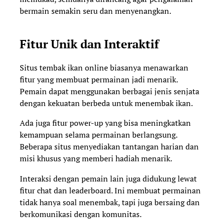
bermain semakin seru dan menyenangkan.
Fitur Unik dan Interaktif
Situs tembak ikan online biasanya menawarkan
fitur yang membuat permainan jadi menarik.
Pemain dapat menggunakan berbagai jenis senjata
dengan kekuatan berbeda untuk menembak ikan.
Ada juga fitur power-up yang bisa meningkatkan
kemampuan selama permainan berlangsung.
Beberapa situs menyediakan tantangan harian dan
misi khusus yang memberi hadiah menarik.
Interaksi dengan pemain lain juga didukung lewat
fitur chat dan leaderboard. Ini membuat permainan
tidak hanya soal menembak, tapi juga bersaing dan
berkomunikasi dengan komunitas.