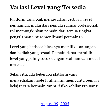
Variasi Level yang Tersedia
Platform yang baik menawarkan berbagai level
permainan, mulai dari pemula sampai profesional.
Ini memungkinkan pemain dari semua tingkat
pengalaman untuk menikmati permainan.
Level yang berbeda biasanya memiliki tantangan
dan hadiah yang sesuai. Pemain dapat memilih
level yang paling cocok dengan keahlian dan modal
mereka.
Selain itu, ada beberapa platform yang
menyediakan mode latihan. Ini membantu pemain
belajar cara bermain tanpa risiko kehilangan uang.
August 29, 2025