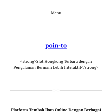
Skip
to
Menu
content
poin-to
<strong>Slot Hongkong Terbaru dengan
Pengalaman Bermain Lebih Interaktif</strong>
Platform Tembak Ikan Online Dengan Berbagai