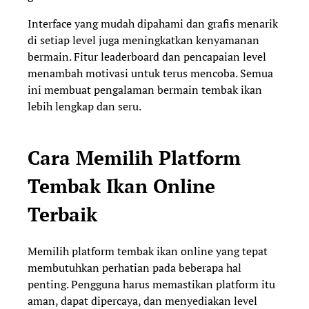
Interface yang mudah dipahami dan grafis menarik
di setiap level juga meningkatkan kenyamanan
bermain. Fitur leaderboard dan pencapaian level
menambah motivasi untuk terus mencoba. Semua
ini membuat pengalaman bermain tembak ikan
lebih lengkap dan seru.
Cara Memilih Platform
Tembak Ikan Online
Terbaik
Memilih platform tembak ikan online yang tepat
membutuhkan perhatian pada beberapa hal
penting. Pengguna harus memastikan platform itu
aman, dapat dipercaya, dan menyediakan level