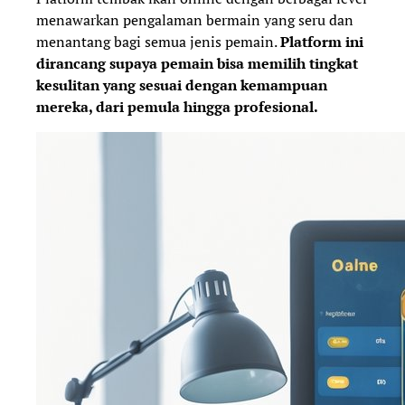
menawarkan pengalaman bermain yang seru dan
menantang bagi semua jenis pemain.
Platform ini
dirancang supaya pemain bisa memilih tingkat
kesulitan yang sesuai dengan kemampuan
mereka, dari pemula hingga profesional.