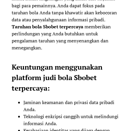
bagi para pemainnya. Anda dapat fokus pada
taruhan bola Anda tanpa khawatir akan kebocoran
data atau penyalahgunaan informasi pribadi.
Taruhan bola Sbobet terpercaya
memberikan
perlindungan yang Anda butuhkan untuk
pengalaman taruhan yang menyenangkan dan
menegangkan.
Keuntungan menggunakan
platform judi bola Sbobet
terpercaya:
Jaminan keamanan dan privasi data pribadi
Anda.
Teknologi enkripsi canggih untuk melindungi
informasi Anda.
Kerahasiaan identitas yang dijaga dengan