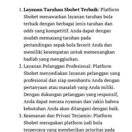
Layanan Taruhan Sbobet Terbaik
: Platform
Sbobet menawarkan layanan taruhan bola
terbaik dengan berbagai jenis taruhan dan
odds yang kompetitif. Anda dapat dengan
mudah memasang taruhan pada
pertandingan sepak bola favorit Anda dan
memiliki kesempatan untuk memenangkan
hadiah yang menggiurkan.
Layanan Pelanggan Profesional: Platform
Sbobet menyediakan layanan pelanggan yang
profesional dan siap membantu Anda dengan
pertanyaan atau masalah yang Anda miliki.
Dengan dukungan pelanggan yang responsif,
Anda dapat merasa nyaman dan yakin bahwa
kebutuhan Anda akan ditangani dengan baik.
Keamanan dan Privasi Terjamin: Platform
Sbobet merupakan platform judi bola
terpercaya yang memberikan prioritas pada