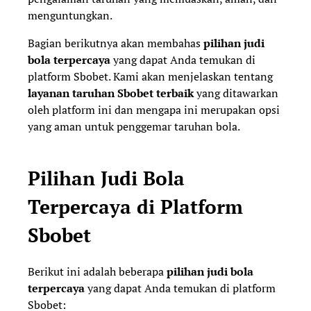
menguntungkan.
Bagian berikutnya akan membahas
pilihan judi
bola terpercaya
yang dapat Anda temukan di
platform Sbobet. Kami akan menjelaskan tentang
layanan taruhan Sbobet terbaik
yang ditawarkan
oleh platform ini dan mengapa ini merupakan opsi
yang aman untuk penggemar taruhan bola.
Pilihan Judi Bola
Terpercaya di Platform
Sbobet
Berikut ini adalah beberapa
pilihan judi bola
terpercaya
yang dapat Anda temukan di platform
Sbobet: