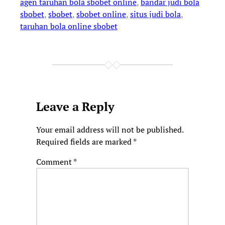
agen taruhan bola sbobet online
, 
bandar judi bola
sbobet
, 
sbobet
, 
sbobet online
, 
situs judi bola
, 
taruhan bola online sbobet
Leave a Reply
Your email address will not be published.
Required fields are marked
*
Comment
*