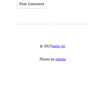
© 2023
poin-to
Theme by
olxtoto