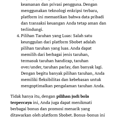
keamanan dan privasi pengguna. Dengan
menggunakan teknologi enkripsi terbaru,
platform ini memastikan bahwa data pribadi
dan transaksi keuangan Anda tetap aman dan
terlindungi.
Pilihan Taruhan yang Luas: Salah satu
keunggulan dari platform Sbobet adalah
pilihan taruhan yang luas. Anda dapat
memilih dari berbagai jenis taruhan,
termasuk taruhan handicap, taruhan
over/under, taruhan parlay, dan banyak lagi.
Dengan begitu banyak pilihan taruhan, Anda
memiliki fleksibilitas dan kebebasan untuk
mengoptimalkan pengalaman taruhan Anda.
Tidak hanya itu, dengan
pilihan judi bola
terpercaya
ini, Anda juga dapat menikmati
berbagai bonus dan promosi menarik yang
ditawarkan oleh platform Sbobet. Bonus-bonus ini