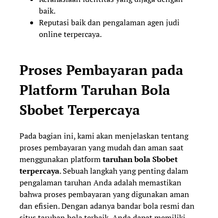
baik.
Reputasi baik dan pengalaman agen judi
online terpercaya.
Proses Pembayaran pada
Platform Taruhan Bola
Sbobet Terpercaya
Pada bagian ini, kami akan menjelaskan tentang
proses pembayaran yang mudah dan aman saat
menggunakan platform
taruhan bola Sbobet
terpercaya
. Sebuah langkah yang penting dalam
pengalaman taruhan Anda adalah memastikan
bahwa proses pembayaran yang digunakan aman
dan efisien. Dengan adanya bandar bola resmi dan
situs taruhan bola terbaik, Anda dapat memiliki