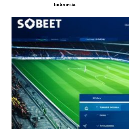
Indonesia