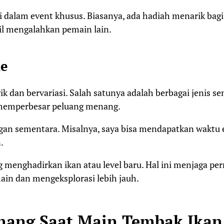
si dalam event khusus. Biasanya, ada hadiah menarik b
il mengalahkan pemain lain.
me
 dan bervariasi. Salah satunya adalah berbagai jenis sen
a memperbesar peluang menang.
gan sementara. Misalnya, saya bisa mendapatkan waktu 
.
g menghadirkan ikan atau level baru. Hal ini menjaga p
main dan mengeksplorasi lebih jauh.
enang Saat Main Tembak Ikan