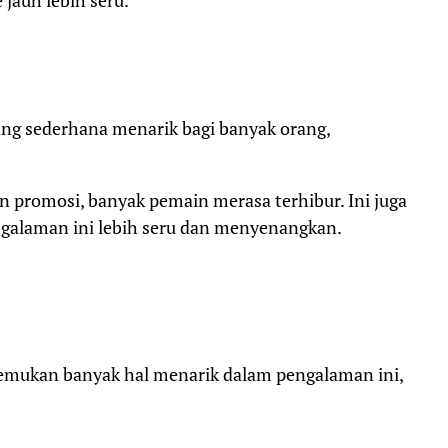
jauh lebih seru.
ang sederhana menarik bagi banyak orang,
 promosi, banyak pemain merasa terhibur. Ini juga
galaman ini lebih seru dan menyenangkan.
emukan banyak hal menarik dalam pengalaman ini,