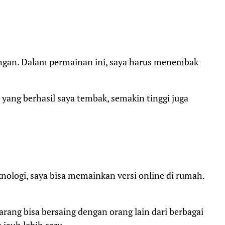
ngan. Dalam permainan ini, saya harus menembak
ng berhasil saya tembak, semakin tinggi juga
ologi, saya bisa memainkan versi online di rumah.
ang bisa bersaing dengan orang lain dari berbagai