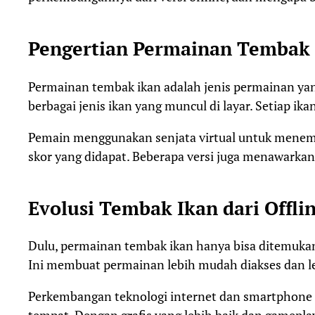
Pengertian Permainan Tembak 
Permainan tembak ikan adalah jenis permainan y
berbagai jenis ikan yang muncul di layar. Setiap ik
Pemain menggunakan senjata virtual untuk menemb
skor yang didapat. Beberapa versi juga menawarka
Evolusi Tembak Ikan dari Offli
Dulu, permainan tembak ikan hanya bisa ditemukan 
Ini membuat permainan lebih mudah diakses dan l
Perkembangan teknologi internet dan smartphone m