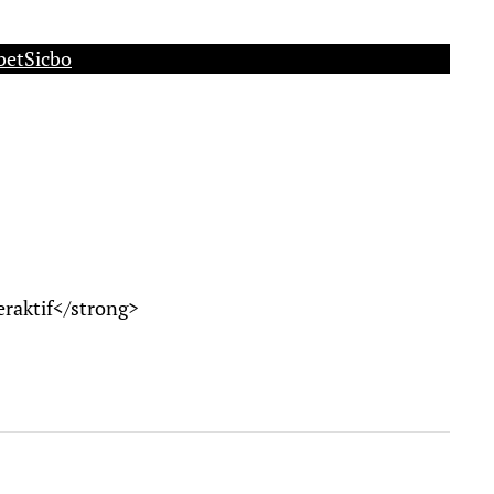
bet
Sicbo
raktif</strong>