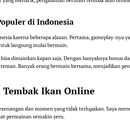
y yang menarik, pengalaman bermain tembak ikan online 
opuler di Indonesia
onesia karena beberapa alasan. Pertama, gameplay-nya y
untuk langsung mulai bermain.
isa dimainkan kapan saja. Dengan banyaknya bonus dan
n-teman. Banyak orang bermain bersama, menjadikan pen
 Tembak Ikan Online
esenangan dan momen yang tidak terlupakan. Saya men
uat permainan semakin seru.