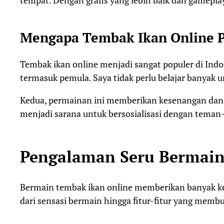
tempat. Dengan grafis yang lebih baik dan gamepla
Mengapa Tembak Ikan Online P
Tembak ikan online menjadi sangat populer di Ind
termasuk pemula. Saya tidak perlu belajar banyak 
Kedua, permainan ini memberikan kesenangan dan b
menjadi sarana untuk bersosialisasi dengan tema
Pengalaman Seru Bermain
Bermain tembak ikan online memberikan banyak k
dari sensasi bermain hingga fitur-fitur yang memb