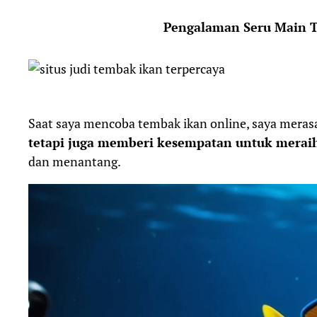
Pengalaman Seru Main T
Saat saya mencoba tembak ikan online, saya merasa
tetapi juga memberi kesempatan untuk merai
dan menantang.