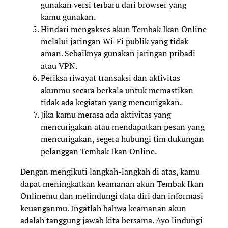
gunakan versi terbaru dari browser yang
kamu gunakan.
Hindari mengakses akun Tembak Ikan Online
melalui jaringan Wi-Fi publik yang tidak
aman. Sebaiknya gunakan jaringan pribadi
atau VPN.
Periksa riwayat transaksi dan aktivitas
akunmu secara berkala untuk memastikan
tidak ada kegiatan yang mencurigakan.
Jika kamu merasa ada aktivitas yang
mencurigakan atau mendapatkan pesan yang
mencurigakan, segera hubungi tim dukungan
pelanggan Tembak Ikan Online.
Dengan mengikuti langkah-langkah di atas, kamu
dapat meningkatkan keamanan akun Tembak Ikan
Onlinemu dan melindungi data diri dan informasi
keuanganmu. Ingatlah bahwa keamanan akun
adalah tanggung jawab kita bersama. Ayo lindungi