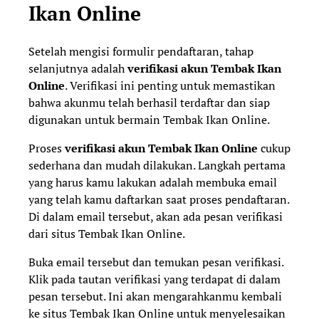
Ikan Online
Setelah mengisi formulir pendaftaran, tahap
selanjutnya adalah
verifikasi akun Tembak Ikan
Online
. Verifikasi ini penting untuk memastikan
bahwa akunmu telah berhasil terdaftar dan siap
digunakan untuk bermain Tembak Ikan Online.
Proses
verifikasi akun Tembak Ikan Online
cukup
sederhana dan mudah dilakukan. Langkah pertama
yang harus kamu lakukan adalah membuka email
yang telah kamu daftarkan saat proses pendaftaran.
Di dalam email tersebut, akan ada pesan verifikasi
dari situs Tembak Ikan Online.
Buka email tersebut dan temukan pesan verifikasi.
Klik pada tautan verifikasi yang terdapat di dalam
pesan tersebut. Ini akan mengarahkanmu kembali
ke situs Tembak Ikan Online untuk menyelesaikan