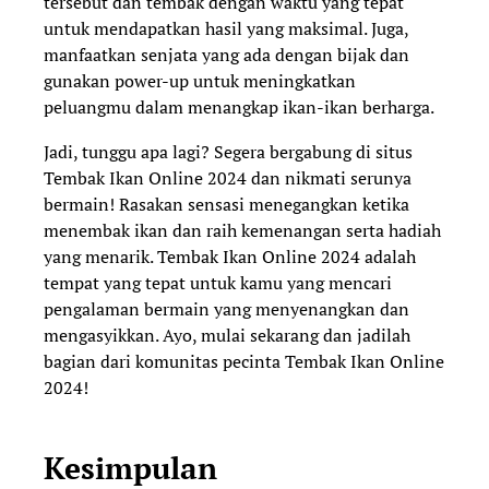
tersebut dan tembak dengan waktu yang tepat
untuk mendapatkan hasil yang maksimal. Juga,
manfaatkan senjata yang ada dengan bijak dan
gunakan power-up untuk meningkatkan
peluangmu dalam menangkap ikan-ikan berharga.
Jadi, tunggu apa lagi? Segera bergabung di situs
Tembak Ikan Online 2024 dan nikmati serunya
bermain! Rasakan sensasi menegangkan ketika
menembak ikan dan raih kemenangan serta hadiah
yang menarik. Tembak Ikan Online 2024 adalah
tempat yang tepat untuk kamu yang mencari
pengalaman bermain yang menyenangkan dan
mengasyikkan. Ayo, mulai sekarang dan jadilah
bagian dari komunitas pecinta Tembak Ikan Online
2024!
Kesimpulan