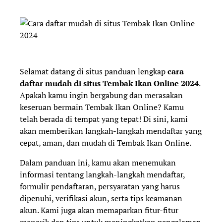
Selamat datang di situs panduan lengkap
cara
daftar mudah di situs Tembak Ikan Online 2024
.
Apakah kamu ingin bergabung dan merasakan
keseruan bermain Tembak Ikan Online? Kamu
telah berada di tempat yang tepat! Di sini, kami
akan memberikan langkah-langkah mendaftar yang
cepat, aman, dan mudah di Tembak Ikan Online.
Dalam panduan ini, kamu akan menemukan
informasi tentang langkah-langkah mendaftar,
formulir pendaftaran, persyaratan yang harus
dipenuhi, verifikasi akun, serta tips keamanan
akun. Kami juga akan memaparkan fitur-fitur