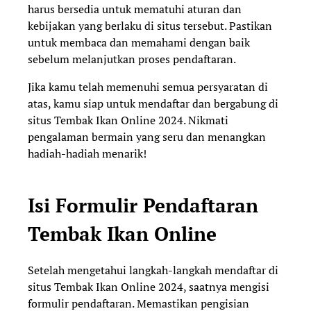
harus bersedia untuk mematuhi aturan dan
kebijakan yang berlaku di situs tersebut. Pastikan
untuk membaca dan memahami dengan baik
sebelum melanjutkan proses pendaftaran.
Jika kamu telah memenuhi semua persyaratan di
atas, kamu siap untuk mendaftar dan bergabung di
situs Tembak Ikan Online 2024. Nikmati
pengalaman bermain yang seru dan menangkan
hadiah-hadiah menarik!
Isi Formulir Pendaftaran
Tembak Ikan Online
Setelah mengetahui langkah-langkah mendaftar di
situs Tembak Ikan Online 2024, saatnya mengisi
formulir pendaftaran. Memastikan pengisian