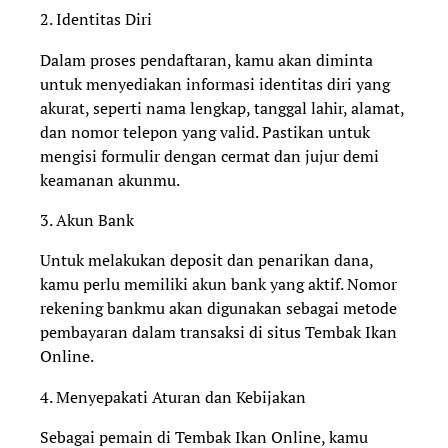
2. Identitas Diri
Dalam proses pendaftaran, kamu akan diminta
untuk menyediakan informasi identitas diri yang
akurat, seperti nama lengkap, tanggal lahir, alamat,
dan nomor telepon yang valid. Pastikan untuk
mengisi formulir dengan cermat dan jujur demi
keamanan akunmu.
3. Akun Bank
Untuk melakukan deposit dan penarikan dana,
kamu perlu memiliki akun bank yang aktif. Nomor
rekening bankmu akan digunakan sebagai metode
pembayaran dalam transaksi di situs Tembak Ikan
Online.
4. Menyepakati Aturan dan Kebijakan
Sebagai pemain di Tembak Ikan Online, kamu