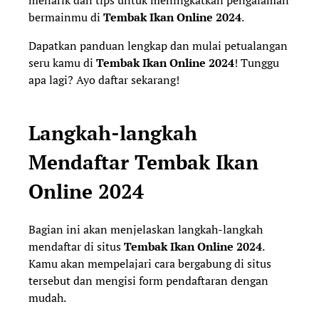
menarik dan tips untuk meningkatkan pengalaman
bermainmu di
Tembak Ikan Online 2024
.
Dapatkan panduan lengkap dan mulai petualangan
seru kamu di
Tembak Ikan Online 2024
! Tunggu
apa lagi? Ayo daftar sekarang!
Langkah-langkah
Mendaftar Tembak Ikan
Online 2024
Bagian ini akan menjelaskan langkah-langkah
mendaftar di situs
Tembak Ikan Online 2024
.
Kamu akan mempelajari cara bergabung di situs
tersebut dan mengisi form pendaftaran dengan
mudah.