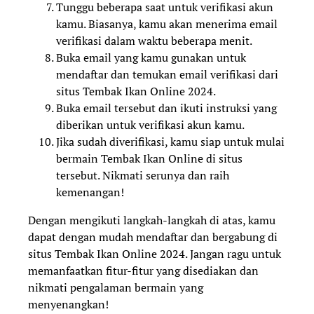
Tunggu beberapa saat untuk verifikasi akun
kamu. Biasanya, kamu akan menerima email
verifikasi dalam waktu beberapa menit.
Buka email yang kamu gunakan untuk
mendaftar dan temukan email verifikasi dari
situs Tembak Ikan Online 2024.
Buka email tersebut dan ikuti instruksi yang
diberikan untuk verifikasi akun kamu.
Jika sudah diverifikasi, kamu siap untuk mulai
bermain Tembak Ikan Online di situs
tersebut. Nikmati serunya dan raih
kemenangan!
Dengan mengikuti langkah-langkah di atas, kamu
dapat dengan mudah mendaftar dan bergabung di
situs Tembak Ikan Online 2024. Jangan ragu untuk
memanfaatkan fitur-fitur yang disediakan dan
nikmati pengalaman bermain yang
menyenangkan!