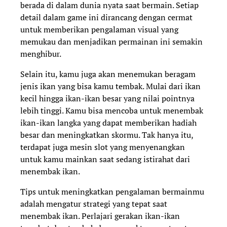
berada di dalam dunia nyata saat bermain. Setiap
detail dalam game ini dirancang dengan cermat
untuk memberikan pengalaman visual yang
memukau dan menjadikan permainan ini semakin
menghibur.
Selain itu, kamu juga akan menemukan beragam
jenis ikan yang bisa kamu tembak. Mulai dari ikan
kecil hingga ikan-ikan besar yang nilai pointnya
lebih tinggi. Kamu bisa mencoba untuk menembak
ikan-ikan langka yang dapat memberikan hadiah
besar dan meningkatkan skormu. Tak hanya itu,
terdapat juga mesin slot yang menyenangkan
untuk kamu mainkan saat sedang istirahat dari
menembak ikan.
Tips untuk meningkatkan pengalaman bermainmu
adalah mengatur strategi yang tepat saat
menembak ikan. Perlajari gerakan ikan-ikan