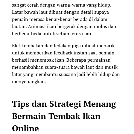
sangat cerah dengan warna-warna yang hidup.
Latar bawah laut dibuat dengan detail supaya
pemain merasa benar-benar berada di dalam
lautan. Animasi ikan bergerak dengan mulus dan
berbeda-beda untuk setiap jenis ikan.
Efek tembakan dan ledakan juga dibuat menarik
untuk memberikan feedback instan saat pemain
berhasil menembak ikan. Beberapa permainan
menambahkan suara-suara bawah laut dan musik
latar yang membantu suasana jadi lebih hidup dan
menyenangkan.
Tips dan Strategi Menang
Bermain Tembak Ikan
Online