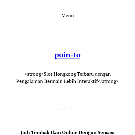
Skip
to
Menu
content
poin-to
<strong>Slot Hongkong Terbaru dengan
Pengalaman Bermain Lebih Interaktif</strong>
Judi Tembak Ikan Online Dengan Sensasi