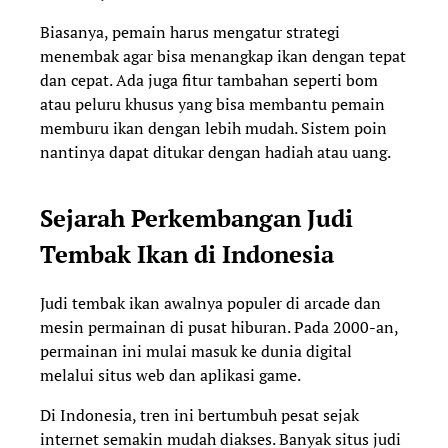
Biasanya, pemain harus mengatur strategi
menembak agar bisa menangkap ikan dengan tepat
dan cepat. Ada juga fitur tambahan seperti bom
atau peluru khusus yang bisa membantu pemain
memburu ikan dengan lebih mudah. Sistem poin
nantinya dapat ditukar dengan hadiah atau uang.
Sejarah Perkembangan Judi
Tembak Ikan di Indonesia
Judi tembak ikan awalnya populer di arcade dan
mesin permainan di pusat hiburan. Pada 2000-an,
permainan ini mulai masuk ke dunia digital
melalui situs web dan aplikasi game.
Di Indonesia, tren ini bertumbuh pesat sejak
internet semakin mudah diakses. Banyak situs judi