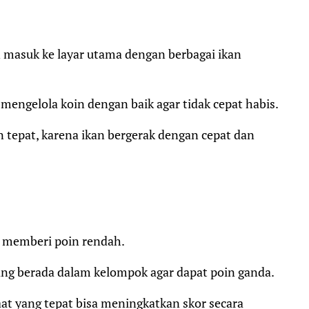
n masuk ke layar utama dengan berbagai ikan
mengelola koin dengan baik agar tidak cepat habis.
n tepat, karena ikan bergerak dengan cepat dan
ya memberi poin rendah.
g berada dalam kelompok agar dapat poin ganda.
at yang tepat bisa meningkatkan skor secara