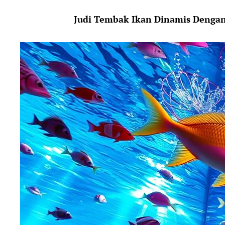
Judi Tembak Ikan Dinamis Denga