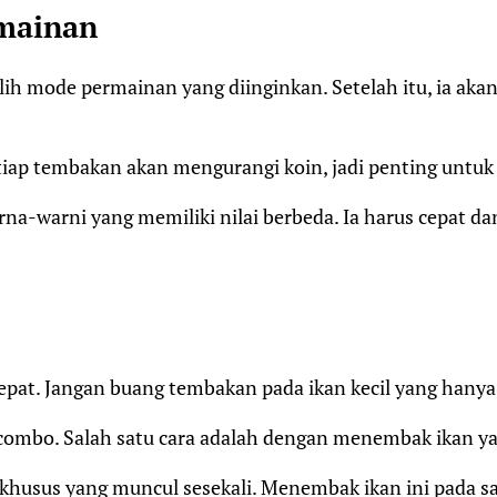
mainan
h mode permainan yang diinginkan. Setelah itu, ia aka
tiap tembakan akan mengurangi koin, jadi penting untuk 
na-warni yang memiliki nilai berbeda. Ia harus cepat da
k cepat. Jangan buang tembakan pada ikan kecil yang han
mbo. Salah satu cara adalah dengan menembak ikan yan
khusus yang muncul sesekali. Menembak ikan ini pada sa