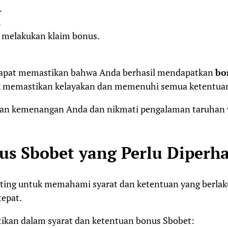
.
.
 melakukan klaim bonus.
 dapat memastikan bahwa Anda berhasil mendapatkan
bo
memastikan kelayakan dan memenuhi semua ketentuan 
tkan kemenangan Anda dan nikmati pengalaman taruhan
us Sbobet yang Perlu Diperh
ting untuk memahami syarat dan ketentuan yang berla
epat.
tikan dalam syarat dan ketentuan bonus Sbobet: