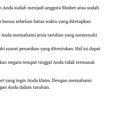
ah Anda sudah menjadi anggota Sbobet atau sudah
 bonus sebelum batas waktu yang ditetapkan
kan Anda memahami jenis taruhan yang memenuhi
syarat penarikan yang ditentukan. Hal ini dapat
ikan negara tempat tinggal Anda tidak termasuk
bet yang ingin Anda klaim. Dengan memahami
gan Anda dalam taruhan.