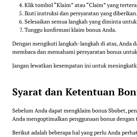
Klik tombol “Klaim” atau “Claim” yang tertera
Ikuti instruksi dan persyaratan yang diberikan
Selesaikan semua langkah yang diminta untuk
Tunggu konfirmasi klaim bonus Anda.
Dengan mengikuti langkah-langkah di atas, Anda
membaca dan memahami persyaratan bonus untuk 
Jangan lewatkan kesempatan ini untuk meningka
Syarat dan Ketentuan Bon
Sebelum Anda dapat mengklaim bonus Sbobet, pen
Anda mengoptimalkan penggunaan bonus dengan t
Berikut adalah beberapa hal yang perlu Anda perha