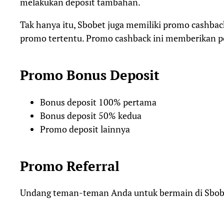
melakukan deposit tambahan.
Tak hanya itu, Sbobet juga memiliki promo cashbac
promo tertentu. Promo cashback ini memberikan 
Promo Bonus Deposit
Bonus deposit 100% pertama
Bonus deposit 50% kedua
Promo deposit lainnya
Promo Referral
Undang teman-teman Anda untuk bermain di Sbobet