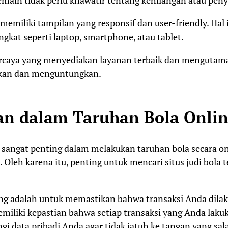
uga memiliki tampilan yang responsif dan user-friendly.
gkat seperti laptop, smartphone, atau tablet.
ercaya yang menyediakan layanan terbaik dan mengutam
kan dan menguntungkan.
n dalam Taruhan Bola Onli
gat penting dalam melakukan taruhan bola secara online
 Oleh karena itu, penting untuk mencari situs judi bola
ng adalah untuk memastikan bahwa transaksi Anda dil
 memiliki kepastian bahwa setiap transaksi yang Anda la
ungi data pribadi Anda agar tidak jatuh ke tangan yang sal