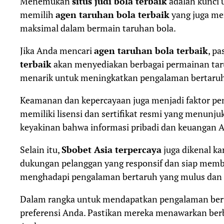
Menemukan
situs judi bola terbaik
adalah kunci 
memilih
agen taruhan bola terbaik
yang juga m
maksimal dalam bermain taruhan bola.
Jika Anda mencari
agen taruhan bola terbaik
, p
terbaik
akan menyediakan berbagai permainan taruh
menarik untuk meningkatkan pengalaman bertaru
Keamanan dan kepercayaan juga menjadi faktor pent
memiliki lisensi dan sertifikat resmi yang menunj
keyakinan bahwa informasi pribadi dan keuangan 
Selain itu,
Sbobet Asia terpercaya
juga dikenal ka
dukungan pelanggan yang responsif dan siap memb
menghadapi pengalaman bertaruh yang mulus dan
Dalam rangka untuk mendapatkan pengalaman berta
preferensi Anda. Pastikan mereka menawarkan berb