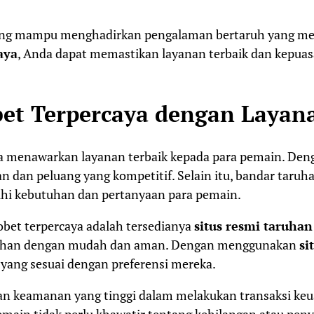
h yang mampu menghadirkan pengalaman bertaruh yang m
aya
, Anda dapat memastikan layanan terbaik dan kepua
et Terpercaya dengan Layan
sia menawarkan layanan terbaik kepada para pemain. D
 dan peluang yang kompetitif. Selain itu, bandar taruh
hi kebutuhan dan pertanyaan para pemain.
obet terpercaya adalah tersedianya
situs resmi taruhan
uhan dengan mudah dan aman. Dengan menggunakan
si
yang sesuai dengan preferensi mereka.
 keamanan yang tinggi dalam melakukan transaksi keua
emain tidak perlu khawatir tentang kehilangan atau pen