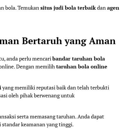
han bola. Temukan
situs judi bola terbaik
dan
agen
laman Bertaruh yang Aman
tu, anda perlu mencari
bandar taruhan bola
 online. Dengan memilih
taruhan bola online
i
yang memiliki reputasi baik dan telah terbukti
sasi oleh pihak berwenang untuk
ansaksi serta memasang taruhan. Anda dapat
i standar keamanan yang tinggi.