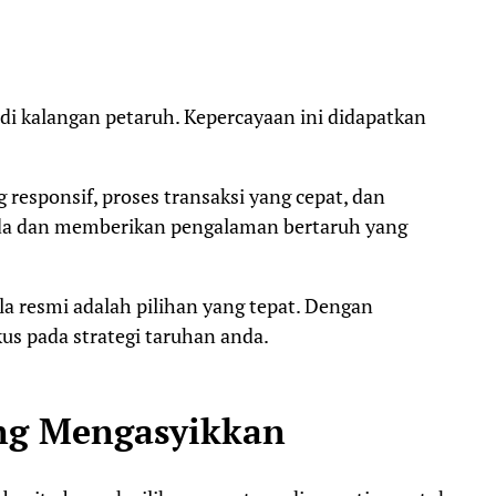
di kalangan petaruh. Kepercayaan ini didapatkan
esponsif, proses transaksi yang cepat, dan
nda dan memberikan pengalaman bertaruh yang
la resmi adalah pilihan yang tepat. Dengan
s pada strategi taruhan anda.
ang Mengasyikkan