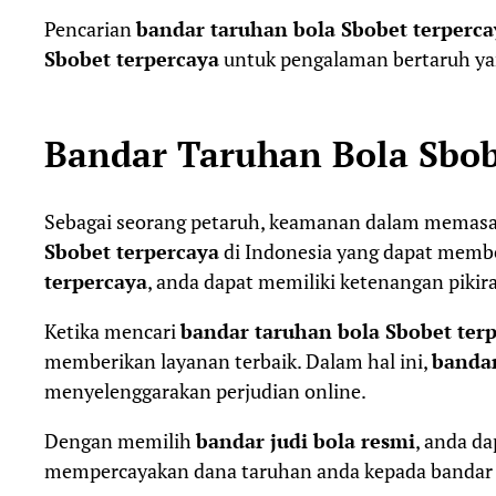
Pencarian
bandar taruhan bola Sbobet terperca
Sbobet terpercaya
untuk pengalaman bertaruh y
Bandar Taruhan Bola Sbo
Sebagai seorang petaruh, keamanan dalam memasang
Sbobet terpercaya
di Indonesia yang dapat memb
terpercaya
, anda dapat memiliki ketenangan piki
Ketika mencari
bandar taruhan bola Sbobet ter
memberikan layanan terbaik. Dalam hal ini,
bandar
menyelenggarakan perjudian online.
Dengan memilih
bandar judi bola resmi
, anda d
mempercayakan dana taruhan anda kepada bandar ju