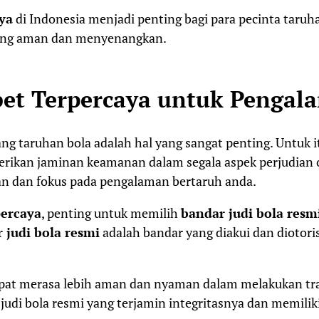
ya
di Indonesia menjadi penting bagi para pecinta taru
ang aman dan menyenangkan.
bet Terpercaya untuk Penga
 taruhan bola adalah hal yang sangat penting. Untuk i
erikan jaminan keamanan dalam segala aspek perjudian
ran dan fokus pada pengalaman bertaruh anda.
percaya
, penting untuk memilih
bandar judi bola resm
 judi bola resmi
adalah bandar yang diakui dan diotori
apat merasa lebih aman dan nyaman dalam melakukan tr
di bola resmi yang terjamin integritasnya dan memilik