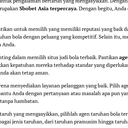
untuk pengalaman bertaruh yang mengasyikkan. Dengan b
erupakan
Sbobet Asia terpercaya
. Dengan begitu, Anda
astikan untuk memilih yang memiliki reputasi yang baik d
an bola dengan peluang yang kompetitif. Selain itu, m
h Anda.
ing dalam memilih situs judi bola terbaik. Pastikan
age
ukkan kepatuhan mereka terhadap standar yang diperluka
Anda akan tetap aman.
rena menyediakan layanan pelanggan yang baik. Pilih ag
antu Anda dengan pertanyaan atau masalah apa pun yan
 tanpa hambatan.
ruh yang mengasyikkan, pilihlah agen taruhan bola t
agai jenis taruhan, dari taruhan pramusim hingga taru