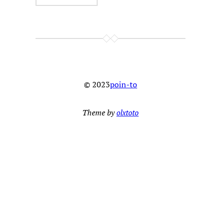
© 2023
poin-to
Theme by
olxtoto