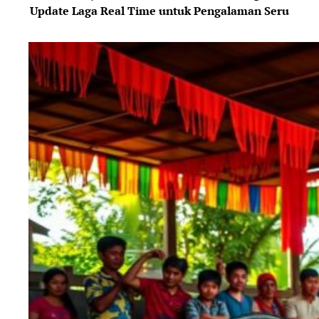
Update Laga Real Time untuk Pengalaman Seru