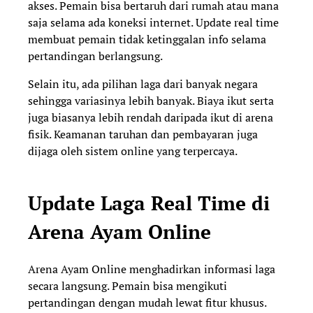
akses. Pemain bisa bertaruh dari rumah atau mana
saja selama ada koneksi internet. Update real time
membuat pemain tidak ketinggalan info selama
pertandingan berlangsung.
Selain itu, ada pilihan laga dari banyak negara
sehingga variasinya lebih banyak. Biaya ikut serta
juga biasanya lebih rendah daripada ikut di arena
fisik. Keamanan taruhan dan pembayaran juga
dijaga oleh sistem online yang terpercaya.
Update Laga Real Time di
Arena Ayam Online
Arena Ayam Online menghadirkan informasi laga
secara langsung. Pemain bisa mengikuti
pertandingan dengan mudah lewat fitur khusus.