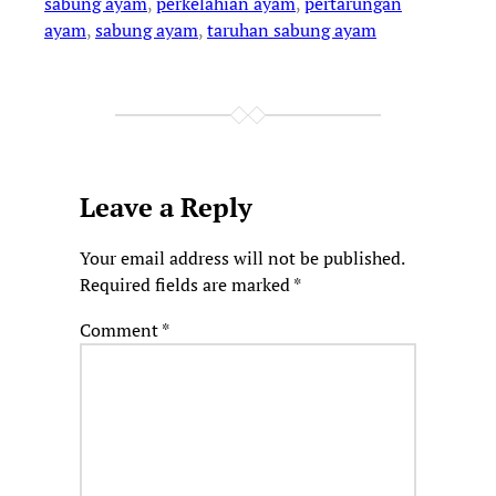
sabung ayam
, 
perkelahian ayam
, 
pertarungan
ayam
, 
sabung ayam
, 
taruhan sabung ayam
Leave a Reply
Your email address will not be published.
Required fields are marked
*
Comment
*