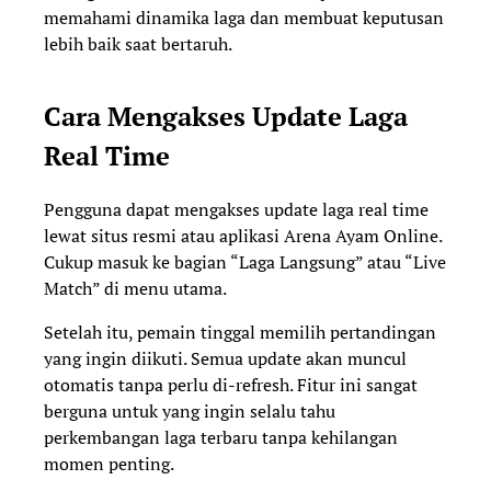
memahami dinamika laga dan membuat keputusan
lebih baik saat bertaruh.
Cara Mengakses Update Laga
Real Time
Pengguna dapat mengakses update laga real time
lewat situs resmi atau aplikasi Arena Ayam Online.
Cukup masuk ke bagian “Laga Langsung” atau “Live
Match” di menu utama.
Setelah itu, pemain tinggal memilih pertandingan
yang ingin diikuti. Semua update akan muncul
otomatis tanpa perlu di-refresh. Fitur ini sangat
berguna untuk yang ingin selalu tahu
perkembangan laga terbaru tanpa kehilangan
momen penting.