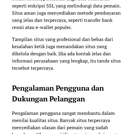
seperti enkripsi SSL yang melindungi data pemain.
Situs aman juga menyediakan metode pembayaran
yang jelas dan terpercaya, seperti transfer bank
resmi atau e-wallet populer.
Tampilan situs yang profesional dan bebas dari
kesalahan ketik juga menandakan situs yang
dikelola dengan baik. Jika ada kontak jelas dan
informasi perusahaan yang lengkap, itu tanda situs
tersebut terpercaya.
Pengalaman Pengguna dan
Dukungan Pelanggan
Pengalaman pengguna sangat membantu dalam
menilai kualitas situs. Banyak situs terpercaya
menyediakan ulasan dari pemain yang sudah