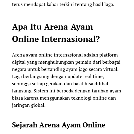
terus mendapat kabar terkini tentang hasil laga.
Apa Itu Arena Ayam
Online Internasional?
Arena ayam online internasional adalah platform
digital yang menghubungkan pemain dari berbagai
negara untuk bertanding ayam jago secara virtual.
Laga berlangsung dengan update real time,
sehingga setiap gerakan dan hasil bisa dilihat
langsung. Sistem ini berbeda dengan taruhan ayam
biasa karena menggunakan teknologi online dan
jaringan global.
Sejarah Arena Ayam Online