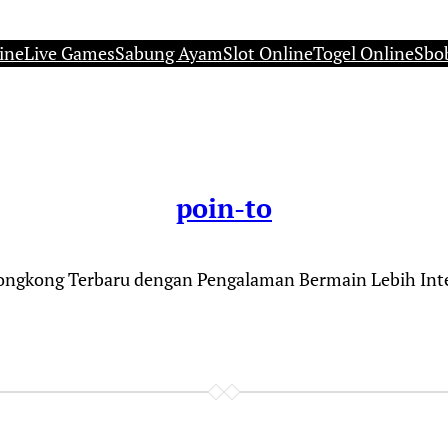
ine
Live Games
Sabung Ayam
Slot Online
Togel Online
Sbo
poin-to
ongkong Terbaru dengan Pengalaman Bermain Lebih Inte