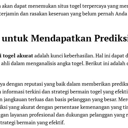
 akan dapat menemukan situs togel terpercaya yang me
erjamin dan rasakan keseruan yang belum pernah Anda
k untuk Mendapatkan Prediks
i togel akurat
adalah kunci keberhasilan. Hal ini dapat
ahli dalam menganalisis angka togel. Berikut ini adalah 
aya dengan reputasi yang baik dalam memberikan prediksi
formasi terkini dan strategi bermain togel yang efekti
an jangkauan terluas dan basis pelanggan yang besar. M
iksi yang akurat dengan persentase kemenangan yang tin
ngan layanan profesional dan dukungan pelanggan yang r
trategi bermain yang efektif.