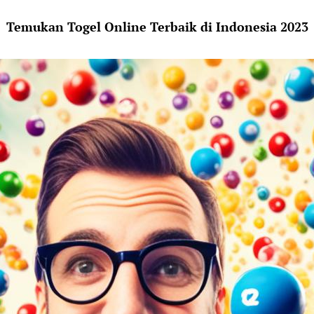
Temukan Togel Online Terbaik di Indonesia 2023