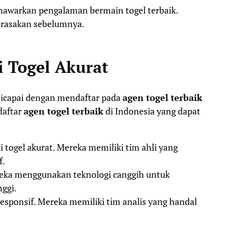
nawarkan pengalaman bermain togel terbaik.
 rasakan sebelumnya.
i Togel Akurat
 dicapai dengan mendaftar pada
agen togel terbaik
daftar
agen togel terbaik
di Indonesia yang dapat
 togel akurat. Mereka memiliki tim ahli yang
f.
ereka menggunakan teknologi canggih untuk
ggi.
esponsif. Mereka memiliki tim analis yang handal