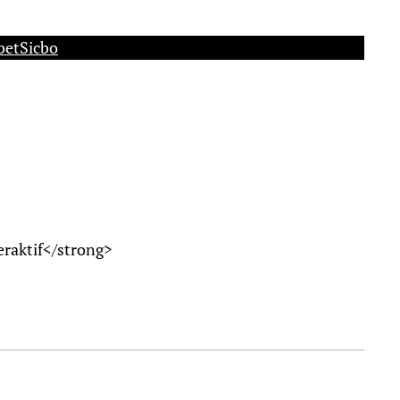
bet
Sicbo
raktif</strong>