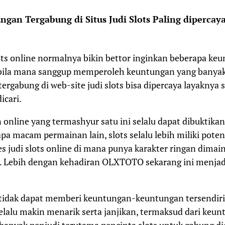
an Tergabung di Situs Judi Slots Paling diperca
lots online normalnya bikin bettor inginkan beberapa k
pabila mana sanggup memperoleh keuntungan yang banya
n tergabung di web-site judi slots bisa dipercaya layakn
icari.
an online yang termashyur satu ini selalu dapat dibuktik
rapa macam permainan lain, slots selalu lebih miliki po
s judi slots online di mana punya karakter ringan dima
ebih dengan kehadiran OLXTOTO sekarang ini menjadi blo
lain tidak dapat memberi keuntungan-keuntungan tersendi
selalu makin menarik serta janjikan, termaksud dari keu
banyak penjudi terutama pencinta slots untuk gabung d