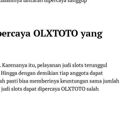
dipercaya OLXTOTO yang
Karenanya itu, pelayanan judi slots terunggul
Hingga dengan demikian tiap anggota dapat
mlah pasti bisa memberinya keuntungan sama jumlah
e judi slots dapat dipercaya OLXTOTO salah