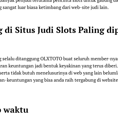
ngat luar biasa ketimbang dari web-site judi lain.
di Situs Judi Slots Paling 
g selalu ditanggung OLXTOTO buat seluruh member-nya. 
keuntungan jadi bentuk keyakinan yang terus diberi. 
erta tidak butuh menelusurinya di web yang lain belu
ngan-keuntungan yang bisa anda raih tergabung di websit
p waktu