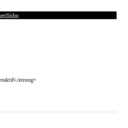
bet
Sicbo
raktif</strong>