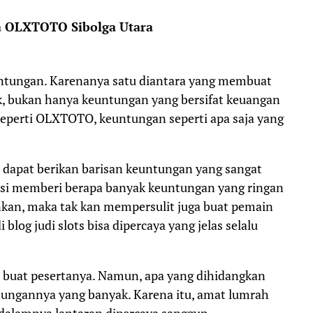
ya OLXTOTO Sibolga Utara
euntungan. Karenanya satu diantara yang membuat
k, bukan hanya keuntungan yang bersifat keuangan
ya seperti OLXTOTO, keuntungan seperti apa saja yang
an dapat berikan barisan keuntungan yang sangat
tensi memberi berapa banyak keuntungan yang ringan
inkan, maka tak kan mempersulit juga buat pemain
g judi slots bisa dipercaya yang jelas selalu
ri buat pesertanya. Namun, apa yang dihidangkan
ntungannya yang banyak. Karena itu, amat lumrah
idalamnya lantaran dipercaya sanggup