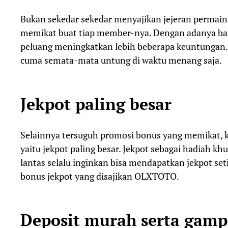
Bukan sekedar sekedar menyajikan jejeran perma
memikat buat tiap member-nya. Dengan adanya ban
peluang meningkatkan lebih beberapa keuntungan.
cuma semata-mata untung di waktu menang saja.
Jekpot paling besar
Selainnya tersuguh promosi bonus yang memikat, k
yaitu jekpot paling besar. Jekpot sebagai hadiah kh
lantas selalu inginkan bisa mendapatkan jekpot se
bonus jekpot yang disajikan OLXTOTO.
Deposit murah serta gam