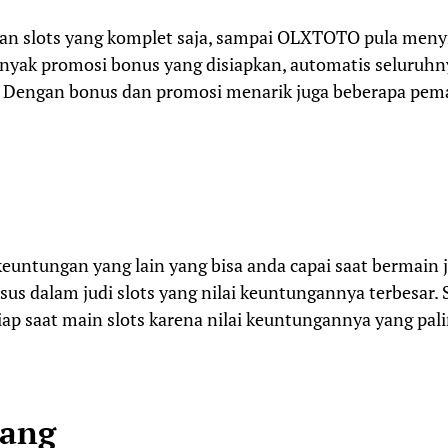
inan slots yang komplet saja, sampai OLXTOTO pula me
yak promosi bonus yang disiapkan, automatis seluruhn
 Dengan bonus dan promosi menarik juga beberapa pema
euntungan yang lain yang bisa anda capai saat bermain 
usus dalam judi slots yang nilai keuntungannya terbesar. 
tiap saat main slots karena nilai keuntungannya yang pa
pang