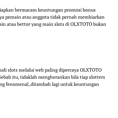
nyiapkan bermacam keuntungan promosi bonus
ya pemain atau anggota tidak pernah membiarkan
in atau bettor yang main slots di OLXTOTO bukan
judi slots melalui web paling dipercaya OLXTOTO
Sebab itu, tidaklah mengherankan bila tiap slotters
ling fenomenal, ditambah lagi untuk keuntungan