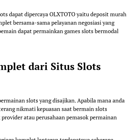
lots dapat dipercaya OLXTOTO yaitu deposit murah
mplet bersama-sama pelayanan negosiasi yang
pemain dapat permainkan games slots bermodal
let dari Situs Slots
 permainan slots yang disajikan. Apabila mana anda
erang nikmati kepuasan saat bermain slots
ak provider atau perusahaan pemasok permainan
terjaga komplet lantaran terdapatnya seberapa