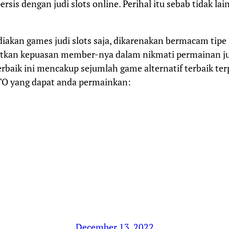
is dengan judi slots online. Perihal itu sebab tidak lai
an games judi slots saja, dikarenakan bermacam tipe p
tkan kepuasan member-nya dalam nikmati permainan ju
erbaik ini mencakup sejumlah game alternatif terbaik ter
OTO yang dapat anda permainkan:
December 13, 2022