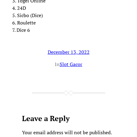
3. Togel Online
4. 24D
5. Sicbo (Dice)
6. Roulette
7. Dice 6
December 13, 2022
In
Slot Gacor
Leave a Reply
Your email address will not be published.