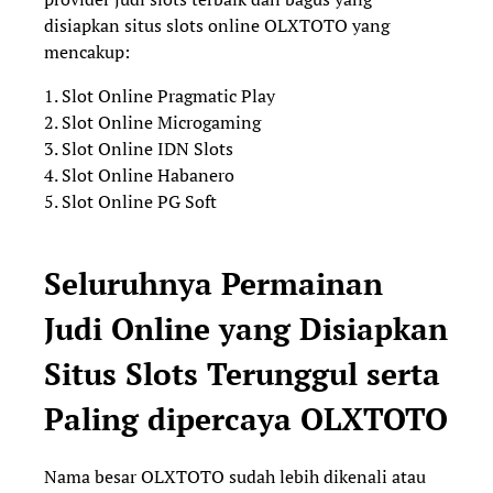
disiapkan situs slots online OLXTOTO yang
mencakup:
1. Slot Online Pragmatic Play
2. Slot Online Microgaming
3. Slot Online IDN Slots
4. Slot Online Habanero
5. Slot Online PG Soft
Seluruhnya Permainan
Judi Online yang Disiapkan
Situs Slots Terunggul serta
Paling dipercaya OLXTOTO
Nama besar OLXTOTO sudah lebih dikenali atau