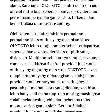
alami. Karenanya OLXTOTO sendiri udah sah jadi
official mitra buat seberapa banyak provider atau
perusahaan penyuplai games slots terkenal dan
bersertifikasi di industri iGaming.
Oleh karena itu, tak salah bila permainan-
permainan slots online yang disiapkan situs
OLXTOTO lebih teruji komplet sebab terdapatnya
seberapa banyak provider slots terpilih yang
disiapkan. Meskipun sebenarnya sampai sekarang
cuma ada sedikitnya 5 daftar provider judi slots
online yang digotong oleh situs OLXTOTO, akan
tetapi lantaran yang didatangkan adalah jejeran
provider slots termasyhur serta paling besar
pastilah permainan slots yang didatangkan bisa
lebih banyak di mana tiap-tiap masing-masingnya
sudah melaunching lebih dari beberapa ratus
macam varian games slots. Berikut 5 daftar
provider judi slots terbaik dan bagus yang