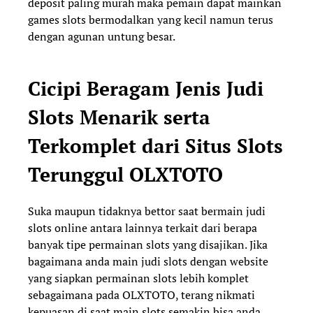
deposit paling murah maka pemain dapat mainkan
games slots bermodalkan yang kecil namun terus
dengan agunan untung besar.
Cicipi Beragam Jenis Judi
Slots Menarik serta
Terkomplet dari Situs Slots
Terunggul OLXTOTO
Suka maupun tidaknya bettor saat bermain judi
slots online antara lainnya terkait dari berapa
banyak tipe permainan slots yang disajikan. Jika
bagaimana anda main judi slots dengan website
yang siapkan permainan slots lebih komplet
sebagaimana pada OLXTOTO, terang nikmati
kepuasan di saat main slots semakin bisa anda