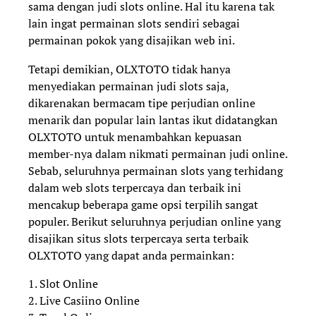
sama dengan judi slots online. Hal itu karena tak
lain ingat permainan slots sendiri sebagai
permainan pokok yang disajikan web ini.
Tetapi demikian, OLXTOTO tidak hanya
menyediakan permainan judi slots saja,
dikarenakan bermacam tipe perjudian online
menarik dan popular lain lantas ikut didatangkan
OLXTOTO untuk menambahkan kepuasan
member-nya dalam nikmati permainan judi online.
Sebab, seluruhnya permainan slots yang terhidang
dalam web slots terpercaya dan terbaik ini
mencakup beberapa game opsi terpilih sangat
populer. Berikut seluruhnya perjudian online yang
disajikan situs slots terpercaya serta terbaik
OLXTOTO yang dapat anda permainkan:
1. Slot Online
2. Live Casiino Online