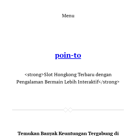
Skip
to
Menu
content
poin-to
<strong>Slot Hongkong Terbaru dengan
Pengalaman Bermain Lebih Interaktif</strong>
Temukan Banyak Keuntungan Tergabung di