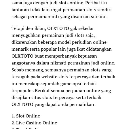
sama juga dengan judi slots online. Perihal itu
lantaran tidak lain ingat permainan slots sendiri
sebagai permainan inti yang disajikan site ini.
Tetapi demikian, OLXTOTO gak sekedar
menyuguhkan permainan judi slots saja,
dikarenakan beberapa model perjudian online
menarik serta popular lain juga ikut didatangkan
OLXTOTO buat memperbanyak kepuasan
anggotanya dalam nikmati permainan judi online.
Sebab memang, semuanya permainan slots yang
tersuguh pada website slots terpercaya dan terbaik
ini mencakup sejumlah game opsi terbaik
terpopuler. Berikut semua perjudian online yang
disajikan situs slots terpercaya serta terbaik
OLXTOTO yang dapat anda permainkan:
1. Slot Online
2. Live Casiino Online