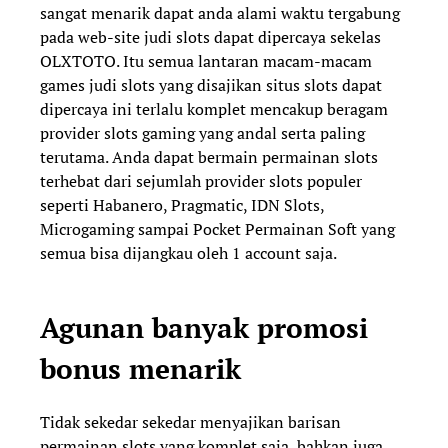
sangat menarik dapat anda alami waktu tergabung
pada web-site judi slots dapat dipercaya sekelas
OLXTOTO. Itu semua lantaran macam-macam
games judi slots yang disajikan situs slots dapat
dipercaya ini terlalu komplet mencakup beragam
provider slots gaming yang andal serta paling
terutama. Anda dapat bermain permainan slots
terhebat dari sejumlah provider slots populer
seperti Habanero, Pragmatic, IDN Slots,
Microgaming sampai Pocket Permainan Soft yang
semua bisa dijangkau oleh 1 account saja.
Agunan banyak promosi
bonus menarik
Tidak sekedar sekedar menyajikan barisan
permainan slots yang komplet saja, bahkan juga