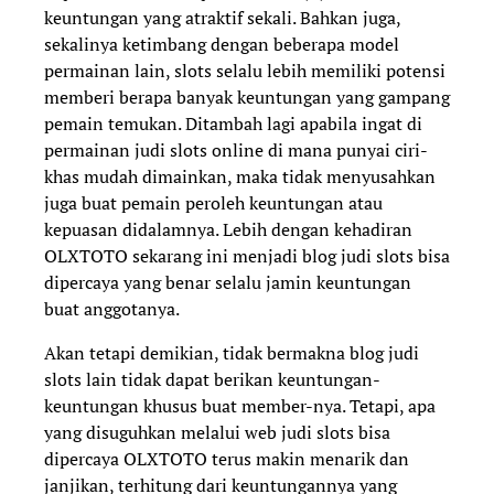
keuntungan yang atraktif sekali. Bahkan juga,
sekalinya ketimbang dengan beberapa model
permainan lain, slots selalu lebih memiliki potensi
memberi berapa banyak keuntungan yang gampang
pemain temukan. Ditambah lagi apabila ingat di
permainan judi slots online di mana punyai ciri-
khas mudah dimainkan, maka tidak menyusahkan
juga buat pemain peroleh keuntungan atau
kepuasan didalamnya. Lebih dengan kehadiran
OLXTOTO sekarang ini menjadi blog judi slots bisa
dipercaya yang benar selalu jamin keuntungan
buat anggotanya.
Akan tetapi demikian, tidak bermakna blog judi
slots lain tidak dapat berikan keuntungan-
keuntungan khusus buat member-nya. Tetapi, apa
yang disuguhkan melalui web judi slots bisa
dipercaya OLXTOTO terus makin menarik dan
janjikan, terhitung dari keuntungannya yang