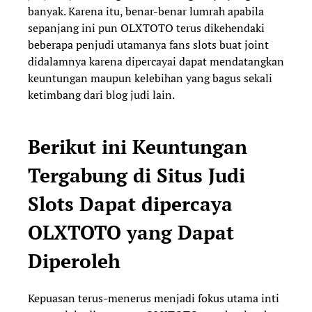
banyak. Karena itu, benar-benar lumrah apabila
sepanjang ini pun OLXTOTO terus dikehendaki
beberapa penjudi utamanya fans slots buat joint
didalamnya karena dipercayai dapat mendatangkan
keuntungan maupun kelebihan yang bagus sekali
ketimbang dari blog judi lain.
Berikut ini Keuntungan
Tergabung di Situs Judi
Slots Dapat dipercaya
OLXTOTO yang Dapat
Diperoleh
Kepuasan terus-menerus menjadi fokus utama inti