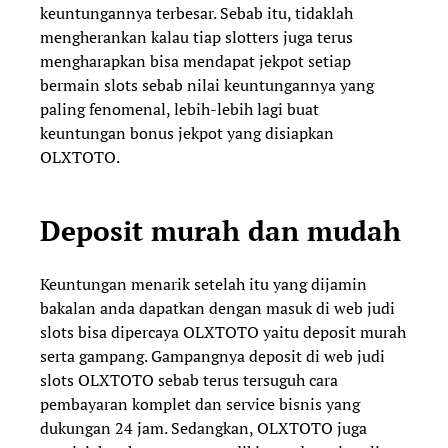
keuntungannya terbesar. Sebab itu, tidaklah
mengherankan kalau tiap slotters juga terus
mengharapkan bisa mendapat jekpot setiap
bermain slots sebab nilai keuntungannya yang
paling fenomenal, lebih-lebih lagi buat
keuntungan bonus jekpot yang disiapkan
OLXTOTO.
Deposit murah dan mudah
Keuntungan menarik setelah itu yang dijamin
bakalan anda dapatkan dengan masuk di web judi
slots bisa dipercaya OLXTOTO yaitu deposit murah
serta gampang. Gampangnya deposit di web judi
slots OLXTOTO sebab terus tersuguh cara
pembayaran komplet dan service bisnis yang
dukungan 24 jam. Sedangkan, OLXTOTO juga