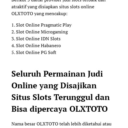
atraktif yang disiapkan situs slots online
OLXTOTO yang mencakup:
1. Slot Online Pragmatic Play
2. Slot Online Microgaming
3. Slot Online IDN Slots
4. Slot Online Habanero
5. Slot Online PG Soft
Seluruh Permainan Judi
Online yang Disajikan
Situs Slots Terunggul dan
Bisa dipercaya OLXTOTO
Nama besar OLXTOTO telah lebih diketahui atau