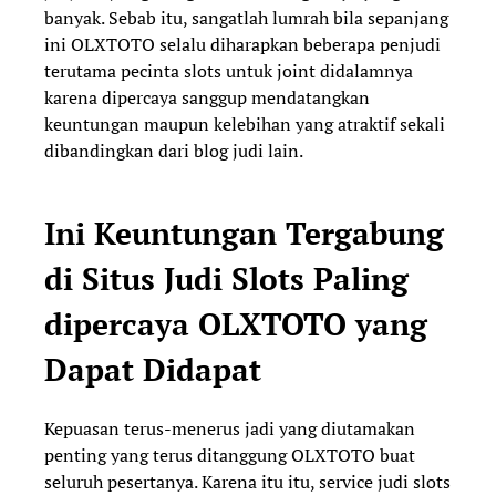
banyak. Sebab itu, sangatlah lumrah bila sepanjang
ini OLXTOTO selalu diharapkan beberapa penjudi
terutama pecinta slots untuk joint didalamnya
karena dipercaya sanggup mendatangkan
keuntungan maupun kelebihan yang atraktif sekali
dibandingkan dari blog judi lain.
Ini Keuntungan Tergabung
di Situs Judi Slots Paling
dipercaya OLXTOTO yang
Dapat Didapat
Kepuasan terus-menerus jadi yang diutamakan
penting yang terus ditanggung OLXTOTO buat
seluruh pesertanya. Karena itu itu, service judi slots