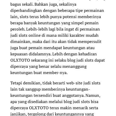
bagus sekali. Bahkan juga, sekalinya
diperbandingkan dengan beberapa tipe permainan
lain, slots terus lebih punya potensi memberinya
berapa banyak keuntungan yang simpel pemain
peroleh. Lebih-lebih lagi bila ingat di permainan
judi slots online di mana miliki karakter mudah
dimainkan, maka dari itu akan tidak mempersulit
juga buat pemain mendapat keuntungan atau
kepuasan didalamnya. Lebih dengan kehadiran
OLXTOTO sekarang ini selaku blog judi slots dapat
dipercaya yang benar selalu menanggung
keuntungan buat member-nya.
Tetapi demikian, tidak berarti web-site judi slots
lain tak sanggup memberinya keuntungan-
keuntungan tersendiri buat anggotanya. Namun,
apa yang disediakan melalui blog judi slots bisa
dipercaya OLXTOTO terus makin menarik serta
janjikan, tergolong dari keuntungannya yang