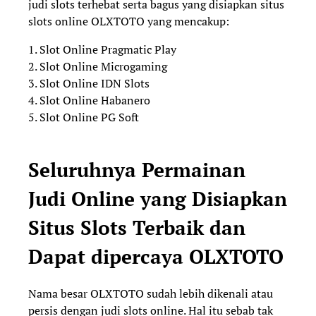
judi slots terhebat serta bagus yang disiapkan situs
slots online OLXTOTO yang mencakup:
1. Slot Online Pragmatic Play
2. Slot Online Microgaming
3. Slot Online IDN Slots
4. Slot Online Habanero
5. Slot Online PG Soft
Seluruhnya Permainan
Judi Online yang Disiapkan
Situs Slots Terbaik dan
Dapat dipercaya OLXTOTO
Nama besar OLXTOTO sudah lebih dikenali atau
persis dengan judi slots online. Hal itu sebab tak