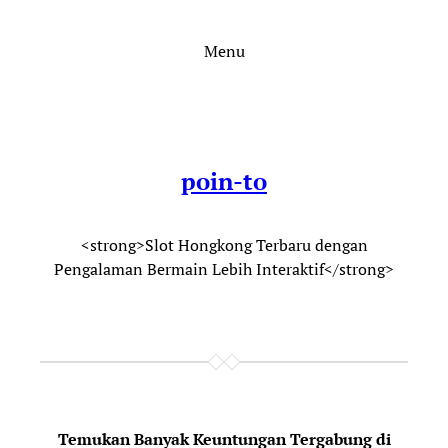
Skip
to
Menu
content
poin-to
<strong>Slot Hongkong Terbaru dengan
Pengalaman Bermain Lebih Interaktif</strong>
Temukan Banyak Keuntungan Tergabung di