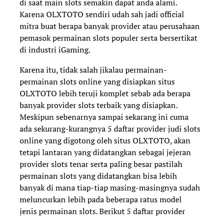
di saat main slots semakin dapat anda alami.
Karena OLXTOTO sendiri udah sah jadi official
mitra buat berapa banyak provider atau perusahaan
pemasok permainan slots populer serta bersertikat
di industri iGaming.
Karena itu, tidak salah jikalau permainan-
permainan slots online yang disiapkan situs
OLXTOTO lebih teruji komplet sebab ada berapa
banyak provider slots terbaik yang disiapkan.
Meskipun sebenarnya sampai sekarang ini cuma
ada sekurang-kurangnya 5 daftar provider judi slots
online yang digotong oleh situs OLXTOTO, akan
tetapi lantaran yang didatangkan sebagai jejeran
provider slots tenar serta paling besar pastilah
permainan slots yang didatangkan bisa lebih
banyak di mana tiap-tiap masing-masingnya sudah
meluncurkan lebih pada beberapa ratus model
jenis permainan slots. Berikut 5 daftar provider