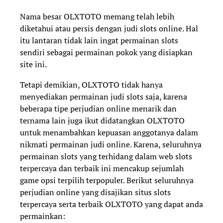
Nama besar OLXTOTO memang telah lebih
diketahui atau persis dengan judi slots online. Hal
itu lantaran tidak lain ingat permainan slots
sendiri sebagai permainan pokok yang disiapkan
site ini.
Tetapi demikian, OLXTOTO tidak hanya
menyediakan permainan judi slots saja, karena
beberapa tipe perjudian online menarik dan
ternama lain juga ikut didatangkan OLXTOTO
untuk menambahkan kepuasan anggotanya dalam
nikmati permainan judi online. Karena, seluruhnya
permainan slots yang terhidang dalam web slots
terpercaya dan terbaik ini mencakup sejumlah
game opsi terpilih terpopuler. Berikut seluruhnya
perjudian online yang disajikan situs slots
terpercaya serta terbaik OLXTOTO yang dapat anda
permainkan: