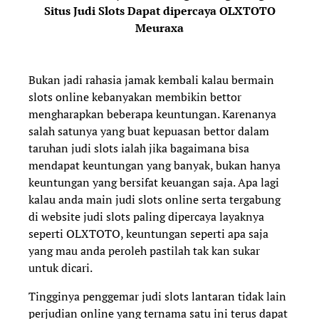
Situs Judi Slots Dapat dipercaya OLXTOTO
Meuraxa
Bukan jadi rahasia jamak kembali kalau bermain
slots online kebanyakan membikin bettor
mengharapkan beberapa keuntungan. Karenanya
salah satunya yang buat kepuasan bettor dalam
taruhan judi slots ialah jika bagaimana bisa
mendapat keuntungan yang banyak, bukan hanya
keuntungan yang bersifat keuangan saja. Apa lagi
kalau anda main judi slots online serta tergabung
di website judi slots paling dipercaya layaknya
seperti OLXTOTO, keuntungan seperti apa saja
yang mau anda peroleh pastilah tak kan sukar
untuk dicari.
Tingginya penggemar judi slots lantaran tidak lain
perjudian online yang ternama satu ini terus dapat