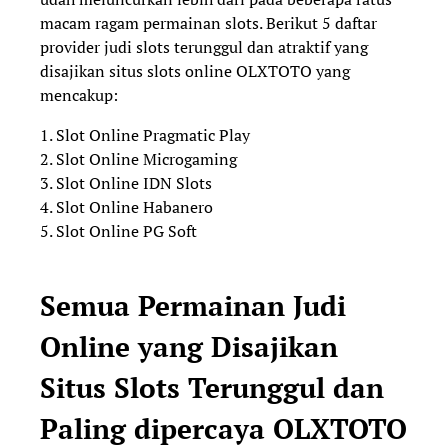
macam ragam permainan slots. Berikut 5 daftar
provider judi slots terunggul dan atraktif yang
disajikan situs slots online OLXTOTO yang
mencakup:
1. Slot Online Pragmatic Play
2. Slot Online Microgaming
3. Slot Online IDN Slots
4. Slot Online Habanero
5. Slot Online PG Soft
Semua Permainan Judi
Online yang Disajikan
Situs Slots Terunggul dan
Paling dipercaya OLXTOTO