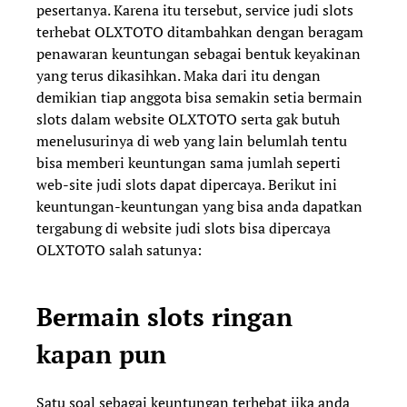
pesertanya. Karena itu tersebut, service judi slots
terhebat OLXTOTO ditambahkan dengan beragam
penawaran keuntungan sebagai bentuk keyakinan
yang terus dikasihkan. Maka dari itu dengan
demikian tiap anggota bisa semakin setia bermain
slots dalam website OLXTOTO serta gak butuh
menelusurinya di web yang lain belumlah tentu
bisa memberi keuntungan sama jumlah seperti
web-site judi slots dapat dipercaya. Berikut ini
keuntungan-keuntungan yang bisa anda dapatkan
tergabung di website judi slots bisa dipercaya
OLXTOTO salah satunya:
Bermain slots ringan
kapan pun
Satu soal sebagai keuntungan terhebat jika anda