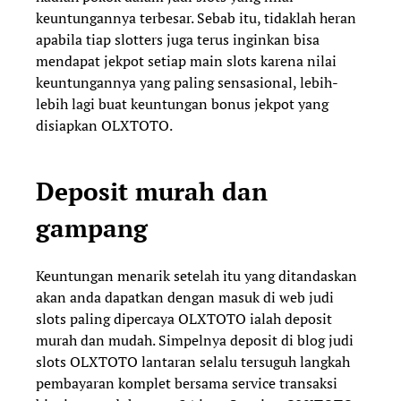
keuntungannya terbesar. Sebab itu, tidaklah heran
apabila tiap slotters juga terus inginkan bisa
mendapat jekpot setiap main slots karena nilai
keuntungannya yang paling sensasional, lebih-
lebih lagi buat keuntungan bonus jekpot yang
disiapkan OLXTOTO.
Deposit murah dan
gampang
Keuntungan menarik setelah itu yang ditandaskan
akan anda dapatkan dengan masuk di web judi
slots paling dipercaya OLXTOTO ialah deposit
murah dan mudah. Simpelnya deposit di blog judi
slots OLXTOTO lantaran selalu tersuguh langkah
pembayaran komplet bersama service transaksi