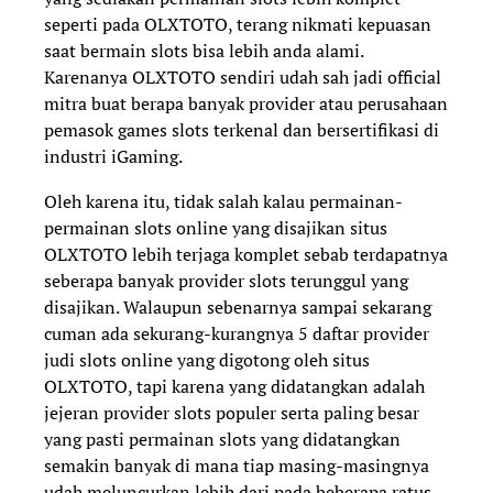
seperti pada OLXTOTO, terang nikmati kepuasan
saat bermain slots bisa lebih anda alami.
Karenanya OLXTOTO sendiri udah sah jadi official
mitra buat berapa banyak provider atau perusahaan
pemasok games slots terkenal dan bersertifikasi di
industri iGaming.
Oleh karena itu, tidak salah kalau permainan-
permainan slots online yang disajikan situs
OLXTOTO lebih terjaga komplet sebab terdapatnya
seberapa banyak provider slots terunggul yang
disajikan. Walaupun sebenarnya sampai sekarang
cuman ada sekurang-kurangnya 5 daftar provider
judi slots online yang digotong oleh situs
OLXTOTO, tapi karena yang didatangkan adalah
jejeran provider slots populer serta paling besar
yang pasti permainan slots yang didatangkan
semakin banyak di mana tiap masing-masingnya
udah meluncurkan lebih dari pada beberapa ratus