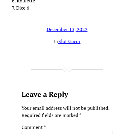
6. Roulette
7. Dice 6
December 13, 2022
In
Slot Gacor
Leave a Reply
Your email address will not be published.
Required fields are marked
*
Comment
*