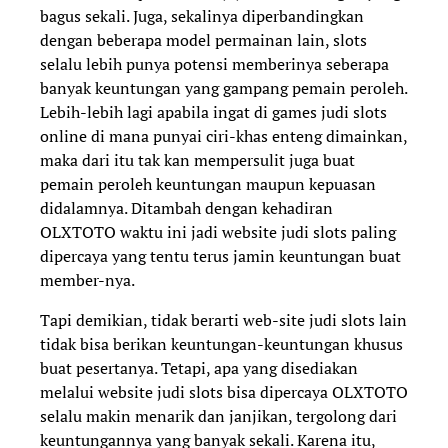
bagus sekali. Juga, sekalinya diperbandingkan
dengan beberapa model permainan lain, slots
selalu lebih punya potensi memberinya seberapa
banyak keuntungan yang gampang pemain peroleh.
Lebih-lebih lagi apabila ingat di games judi slots
online di mana punyai ciri-khas enteng dimainkan,
maka dari itu tak kan mempersulit juga buat
pemain peroleh keuntungan maupun kepuasan
didalamnya. Ditambah dengan kehadiran
OLXTOTO waktu ini jadi website judi slots paling
dipercaya yang tentu terus jamin keuntungan buat
member-nya.
Tapi demikian, tidak berarti web-site judi slots lain
tidak bisa berikan keuntungan-keuntungan khusus
buat pesertanya. Tetapi, apa yang disediakan
melalui website judi slots bisa dipercaya OLXTOTO
selalu makin menarik dan janjikan, tergolong dari
keuntungannya yang banyak sekali. Karena itu,