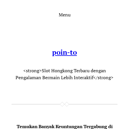
Skip
to
Menu
content
poin-to
<strong>Slot Hongkong Terbaru dengan
Pengalaman Bermain Lebih Interaktif</strong>
Temukan Banyak Keuntungan Tergabung di