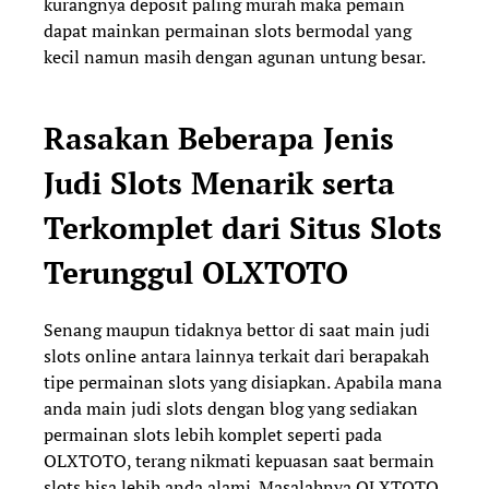
kurangnya deposit paling murah maka pemain
dapat mainkan permainan slots bermodal yang
kecil namun masih dengan agunan untung besar.
Rasakan Beberapa Jenis
Judi Slots Menarik serta
Terkomplet dari Situs Slots
Terunggul OLXTOTO
Senang maupun tidaknya bettor di saat main judi
slots online antara lainnya terkait dari berapakah
tipe permainan slots yang disiapkan. Apabila mana
anda main judi slots dengan blog yang sediakan
permainan slots lebih komplet seperti pada
OLXTOTO, terang nikmati kepuasan saat bermain
slots bisa lebih anda alami. Masalahnya OLXTOTO