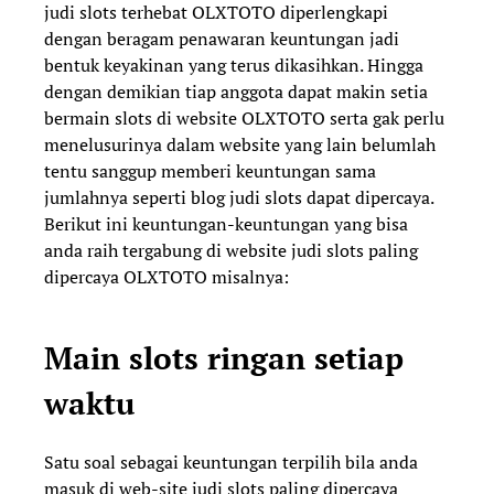
judi slots terhebat OLXTOTO diperlengkapi
dengan beragam penawaran keuntungan jadi
bentuk keyakinan yang terus dikasihkan. Hingga
dengan demikian tiap anggota dapat makin setia
bermain slots di website OLXTOTO serta gak perlu
menelusurinya dalam website yang lain belumlah
tentu sanggup memberi keuntungan sama
jumlahnya seperti blog judi slots dapat dipercaya.
Berikut ini keuntungan-keuntungan yang bisa
anda raih tergabung di website judi slots paling
dipercaya OLXTOTO misalnya:
Main slots ringan setiap
waktu
Satu soal sebagai keuntungan terpilih bila anda
masuk di web-site judi slots paling dipercaya