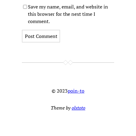
Save my name, email, and website in
this browser for the next time I
comment.
© 2023
poin-to
Theme by
olxtoto