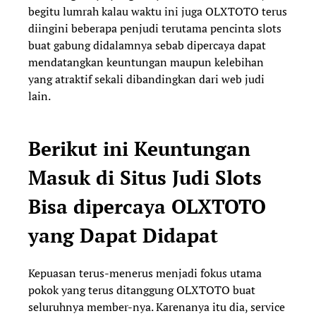
begitu lumrah kalau waktu ini juga OLXTOTO terus
diingini beberapa penjudi terutama pencinta slots
buat gabung didalamnya sebab dipercaya dapat
mendatangkan keuntungan maupun kelebihan
yang atraktif sekali dibandingkan dari web judi
lain.
Berikut ini Keuntungan
Masuk di Situs Judi Slots
Bisa dipercaya OLXTOTO
yang Dapat Didapat
Kepuasan terus-menerus menjadi fokus utama
pokok yang terus ditanggung OLXTOTO buat
seluruhnya member-nya. Karenanya itu dia, service