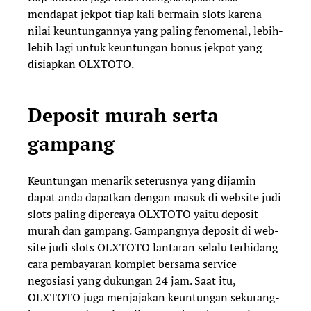
mendapat jekpot tiap kali bermain slots karena
nilai keuntungannya yang paling fenomenal, lebih-
lebih lagi untuk keuntungan bonus jekpot yang
disiapkan OLXTOTO.
Deposit murah serta
gampang
Keuntungan menarik seterusnya yang dijamin
dapat anda dapatkan dengan masuk di website judi
slots paling dipercaya OLXTOTO yaitu deposit
murah dan gampang. Gampangnya deposit di web-
site judi slots OLXTOTO lantaran selalu terhidang
cara pembayaran komplet bersama service
negosiasi yang dukungan 24 jam. Saat itu,
OLXTOTO juga menjajakan keuntungan sekurang-