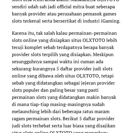
sendiri udah sah jadi official mitra buat seberapa
banyak provider atau perusahaan pemasok games
slots terkenal serta bersertikat di industri iGaming.
Karena itu, tak salah kalau permainan-permainan
slots online yang disiapkan situs OLXTOTO lebih
teruji komplet sebab terdapatnya berapa banyak
provider slots terpilih yang disiapkan. Meskipun
sesungguhnya sampai waktu ini cuman ada
sekurang-kurangnya 5 daftar provider judi slots
online yang dibawa oleh situs OLXTOTO, tetapi
sebab yang didatangkan sebagai jejeran provider
slots populer dan paling besar yang pasti
permainan slots yang didatangkan makin banyak
di mana tiap-tiap masing-masingnya sudah
melaunching lebih dari beberapa ratus macam
ragam permainan slots. Berikut 5 daftar provider
judi slots terhebat serta luar biasa yang disajikan
situs slots online OLXTOTO yang mencakup: