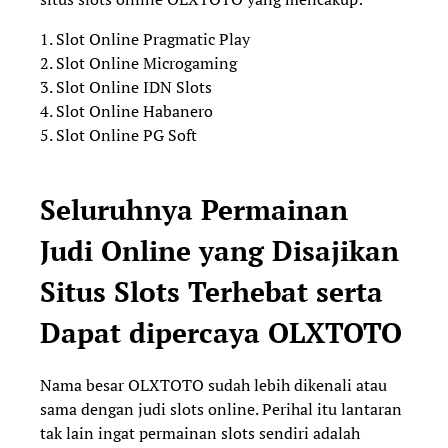
1. Slot Online Pragmatic Play
2. Slot Online Microgaming
3. Slot Online IDN Slots
4. Slot Online Habanero
5. Slot Online PG Soft
Seluruhnya Permainan
Judi Online yang Disajikan
Situs Slots Terhebat serta
Dapat dipercaya OLXTOTO
Nama besar OLXTOTO sudah lebih dikenali atau
sama dengan judi slots online. Perihal itu lantaran
tak lain ingat permainan slots sendiri adalah