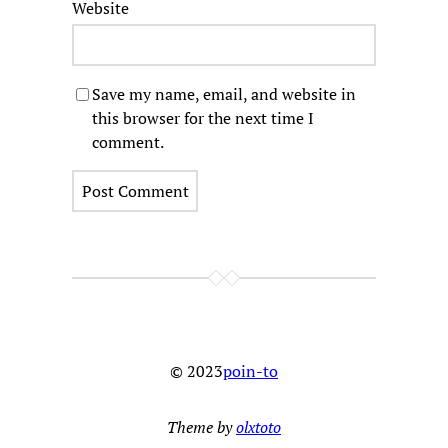
Website
Save my name, email, and website in
this browser for the next time I
comment.
© 2023
poin-to
Theme by
olxtoto