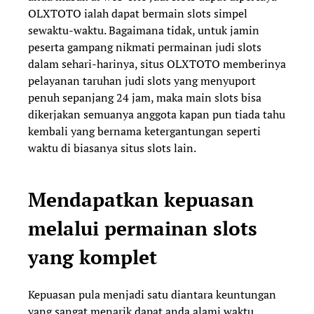
OLXTOTO ialah dapat bermain slots simpel
sewaktu-waktu. Bagaimana tidak, untuk jamin
peserta gampang nikmati permainan judi slots
dalam sehari-harinya, situs OLXTOTO memberinya
pelayanan taruhan judi slots yang menyuport
penuh sepanjang 24 jam, maka main slots bisa
dikerjakan semuanya anggota kapan pun tiada tahu
kembali yang bernama ketergantungan seperti
waktu di biasanya situs slots lain.
Mendapatkan kepuasan
melalui permainan slots
yang komplet
Kepuasan pula menjadi satu diantara keuntungan
yang sangat menarik dapat anda alami waktu