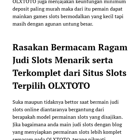
OLXTOTO juga menjajakan keuntungan minimum
deposit paling murah maka dari itu pemain dapat
mainkan games slots bermodalkan yang kecil tapi
masih dengan agunan untung besar.
Rasakan Bermacam Ragam
Judi Slots Menarik serta
Terkomplet dari Situs Slots
Terpilih OLXTOTO
Suka maupun tidaknya bettor saat bermain judi
slots online diantaranya bergantung dari
berapakah model permainan slots yang disajikan.
Jika bagaimana anda main judi slots dengan blog
yang menyiapkan permainan slots lebih komplet
semacam pada OLXTOTO, terang nikmati