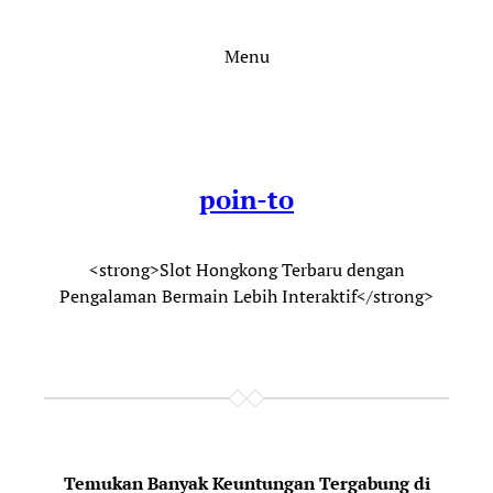
Skip
to
Menu
content
poin-to
<strong>Slot Hongkong Terbaru dengan
Pengalaman Bermain Lebih Interaktif</strong>
Temukan Banyak Keuntungan Tergabung di