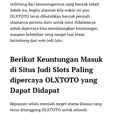
terhitung dari keuntungannya yang banyak sekali.
Sebab itu, begitu alamiah bila waktu ini pun
OLXTOTO terus dibutuhkan banyak penjudi
utamanya pecinta slots untuk joint didalamnya
sebab dipercaya bisa mendatangkan keuntungan
maupun kelebihan yang sangat luar biasa
ketimbang dari web judi lain.
Berikut Keuntungan Masuk
di Situs Judi Slots Paling
dipercaya OLXTOTO yang
Dapat Didapat
Kepuasan selalu menjadi target utama khusus yang
terus ditanggung OLXTOTO untuk seluruh