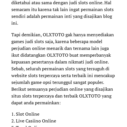
diketahui atau sama dengan judi slots online. Hal
semacam itu karena tak lain ingat permainan slots
sendiri adalah permainan inti yang disajikan blog
ini.
Tapi demikian, OLXTOTO gak hanya menyediakan
games judi slots saja, karena beberapa model
perjudian online menarik dan ternama lain juga
ikut didatangkan OLXTOTO buat memperbanyak
kepuasan pesertanya dalam nikmati judi online.
Sebab, seluruh permainan slots yang tersuguh di
website slots terpercaya serta terbaik ini mencakup
sejumlah game opsi terunggul sangat populer.
Berikut semuanya perjudian online yang disajikan
situs slots terpercaya dan terbaik OLXTOTO yang
dapat anda permainkan:
1. Slot Online
2. Live Casiino Online