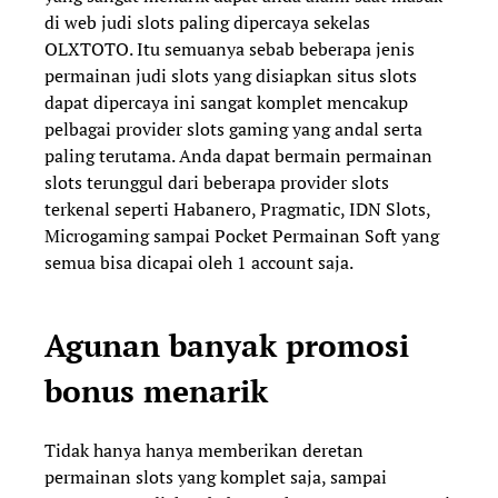
di web judi slots paling dipercaya sekelas
OLXTOTO. Itu semuanya sebab beberapa jenis
permainan judi slots yang disiapkan situs slots
dapat dipercaya ini sangat komplet mencakup
pelbagai provider slots gaming yang andal serta
paling terutama. Anda dapat bermain permainan
slots terunggul dari beberapa provider slots
terkenal seperti Habanero, Pragmatic, IDN Slots,
Microgaming sampai Pocket Permainan Soft yang
semua bisa dicapai oleh 1 account saja.
Agunan banyak promosi
bonus menarik
Tidak hanya hanya memberikan deretan
permainan slots yang komplet saja, sampai