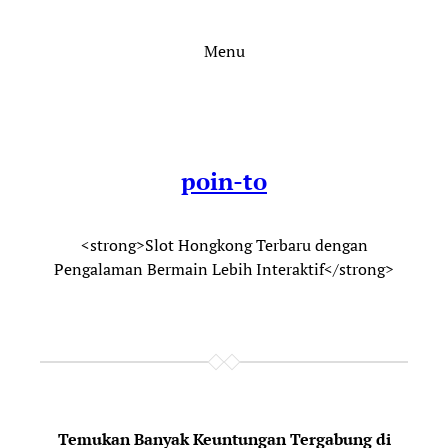
Skip
to
Menu
content
poin-to
<strong>Slot Hongkong Terbaru dengan
Pengalaman Bermain Lebih Interaktif</strong>
Temukan Banyak Keuntungan Tergabung di