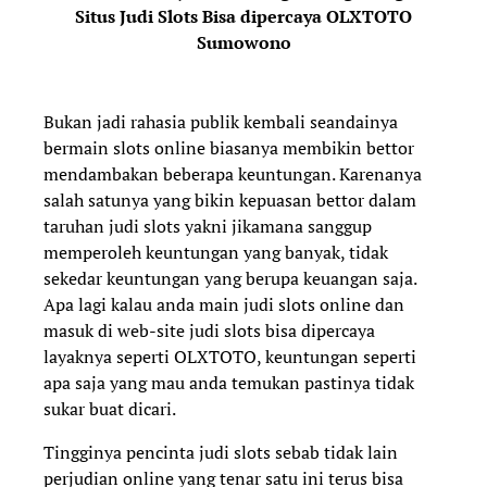
Situs Judi Slots Bisa dipercaya OLXTOTO
Sumowono
Bukan jadi rahasia publik kembali seandainya
bermain slots online biasanya membikin bettor
mendambakan beberapa keuntungan. Karenanya
salah satunya yang bikin kepuasan bettor dalam
taruhan judi slots yakni jikamana sanggup
memperoleh keuntungan yang banyak, tidak
sekedar keuntungan yang berupa keuangan saja.
Apa lagi kalau anda main judi slots online dan
masuk di web-site judi slots bisa dipercaya
layaknya seperti OLXTOTO, keuntungan seperti
apa saja yang mau anda temukan pastinya tidak
sukar buat dicari.
Tingginya pencinta judi slots sebab tidak lain
perjudian online yang tenar satu ini terus bisa