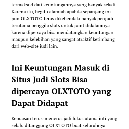
termaksud dari keuntungannya yang banyak sekali.
Karena itu, begitu alamiah apabila sepanjang ini
pun OLXTOTO terus dikehendaki banyak penjudi
terutama penggila slots untuk joint didalamnya
karena dipercaya bisa mendatangkan keuntungan
maupun kelebihan yang sangat atraktif ketimbang
dari web-site judi lain.
Ini Keuntungan Masuk di
Situs Judi Slots Bisa
dipercaya OLXTOTO yang
Dapat Didapat
Kepuasan terus-menerus jadi fokus utama inti yang
selalu ditanggung OLXTOTO buat seluruhnya