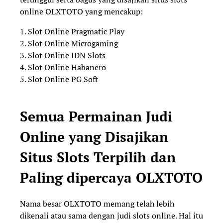
online OLXTOTO yang mencakup:
1. Slot Online Pragmatic Play
2. Slot Online Microgaming
3. Slot Online IDN Slots
4. Slot Online Habanero
5. Slot Online PG Soft
Semua Permainan Judi
Online yang Disajikan
Situs Slots Terpilih dan
Paling dipercaya OLXTOTO
Nama besar OLXTOTO memang telah lebih
dikenali atau sama dengan judi slots online. Hal itu