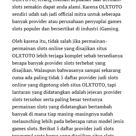
slots semakin dapat anda alami. Karena OLXTOTO
sendiri udah sah jadi official mitra untuk seberapa
banyak provider atau perusahaan penyuplai games
slots populer dan bersertikat di industri iGaming.
Oleh karena itu, tidak salah jika permainan-
permainan slots online yang disajikan situs
OLXTOTO lebih terjaga komplet sebab tersedianya
berapa banyak provider slots terhebat yang
disajikan. Walaupun bahwasanya sampai sekarang
cuma ada paling tidak 5 daftar provider judi slots
online yang digotong oleh situs OLXTOTO, tapi
lantaran yang didatangkan adalah jejeran provider
slots tersohor serta paling besar tentunya
permainan slots yang didatangkan bertambah
banyak di mana tiap masing-masingnya sudah
melaunching lebih pada beberapa ratus model jenis
games slots. Berikut 5 daftar provider judi slots
terunggul serta bagus yang disajikan situs slots