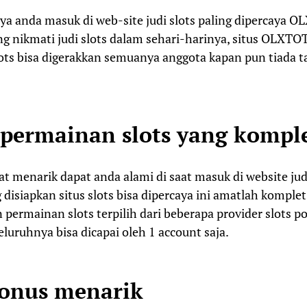
a anda masuk di web-site judi slots paling dipercaya O
g nikmati judi slots dalam sehari-harinya, situs OLXTOT
ts bisa digerakkan semuanya anggota kapan pun tiada 
 permainan slots yang kompl
t menarik dapat anda alami di saat masuk di website jud
g disiapkan situs slots bisa dipercaya ini amatlah komp
permainan slots terpilih dari beberapa provider slots po
uruhnya bisa dicapai oleh 1 account saja.
onus menarik