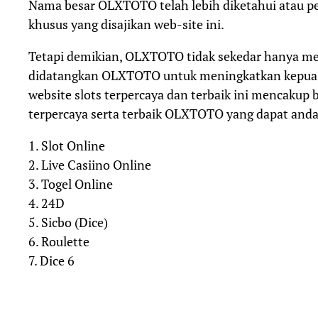
Nama besar OLXTOTO telah lebih diketahui atau pers
khusus yang disajikan web-site ini.
Tetapi demikian, OLXTOTO tidak sekedar hanya memb
didatangkan OLXTOTO untuk meningkatkan kepuasan
website slots terpercaya dan terbaik ini mencakup 
terpercaya serta terbaik OLXTOTO yang dapat and
1. Slot Online
2. Live Casiino Online
3. Togel Online
4. 24D
5. Sicbo (Dice)
6. Roulette
7. Dice 6