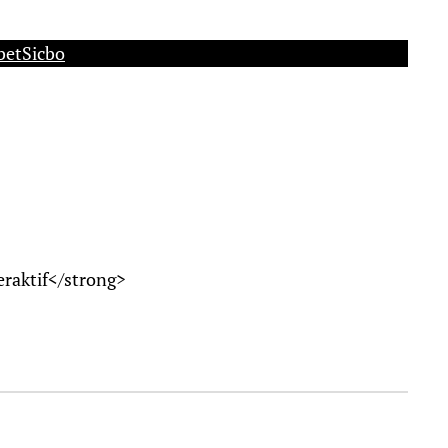
bet
Sicbo
raktif</strong>