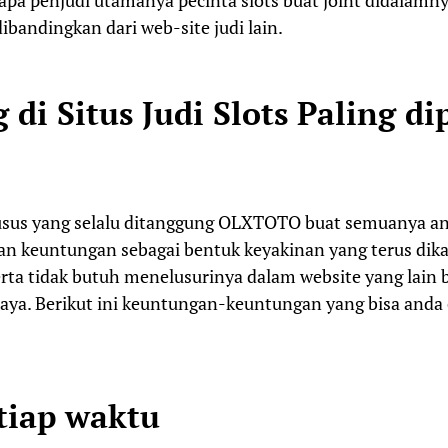
andingkan dari web-site judi lain.
di Situs Judi Slots Paling 
s yang selalu ditanggung OLXTOTO buat semuanya anggot
euntungan sebagai bentuk keyakinan yang terus dikas
rta tidak butuh menelusurinya dalam website yang lai
caya. Berikut ini keuntungan-keuntungan yang bisa anda c
tiap waktu