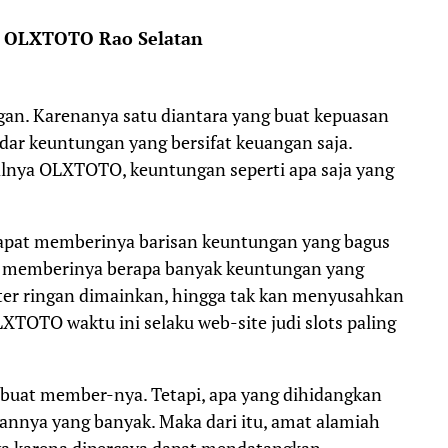
ya OLXTOTO Rao Selatan
gan. Karenanya satu diantara yang buat kepuasan
dar keuntungan yang bersifat keuangan saja.
isalnya OLXTOTO, keuntungan seperti apa saja yang
an dapat memberinya barisan keuntungan yang bagus
nsi memberinya berapa banyak keuntungan yang
kter ringan dimainkan, hingga tak kan menyusahkan
OTO waktu ini selaku web-site judi slots paling
ri buat member-nya. Tetapi, apa yang dihidangkan
gannya yang banyak. Maka dari itu, amat alamiah
nya karena dipercaya dapat mendatangkan