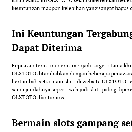
keuntungan maupun kelebihan yang sangat bagus dib
Ini Keuntungan Tergabung 
Dapat Diterima
Kepuasan terus-menerus menjadi target utama khusu
OLXTOTO ditambahkan dengan beberapa penawaran k
bertambah setia main slots di website OLXTOTO se
sama jumlahnya seperti web judi slots paling diper
OLXTOTO diantaranya:
Bermain slots gampang se