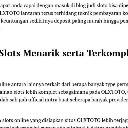
pat anda capai dengan masuk di blog judi slots bisa di
 OLXTOTO lantaran terus terhidang teknik pembayaran k
 keuntungan sedikitnya deposit paling murah hingga pe
.
 Slots Menarik serta Terkomple
online antara lainnya terkait dari berapa banyak type pe
mainan slots lebih komplet sebagaimana pada OLXTOTO, 
h sah jadi official mitra buat seberapa banyak provide
n slots online yang disiapkan situs OLXTOTO lebih terja
sampai sekarang ini cuman ada minimal 5 daftar provider 