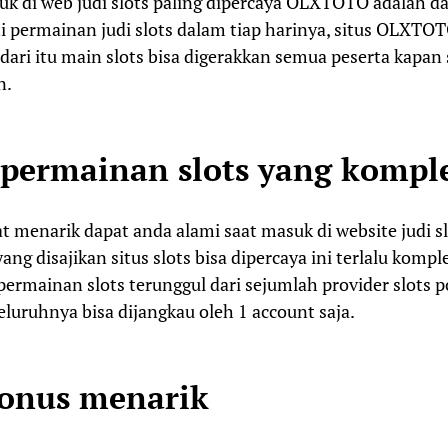
suk di web judi slots paling dipercaya OLXTOTO adalah 
permainan judi slots dalam tiap harinya, situs OLXTOTO
ri itu main slots bisa digerakkan semua peserta kapan
n.
 permainan slots yang kompl
t menarik dapat anda alami saat masuk di website judi s
g disajikan situs slots bisa dipercaya ini terlalu kom
permainan slots terunggul dari sejumlah provider slots p
uruhnya bisa dijangkau oleh 1 account saja.
onus menarik