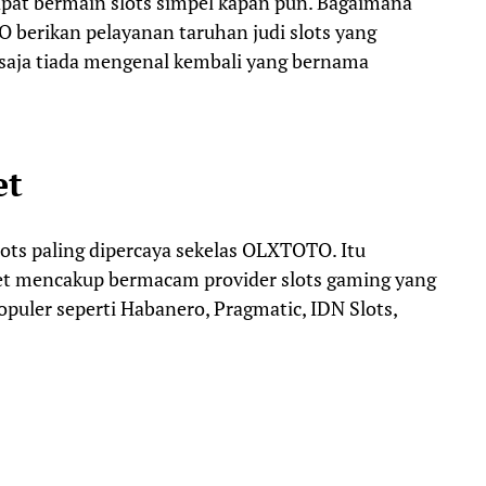
dapat bermain slots simpel kapan pun. Bagaimana
 berikan pelayanan taruhan judi slots yang
 saja tiada mengenal kembali yang bernama
et
lots paling dipercaya sekelas OLXTOTO. Itu
plet mencakup bermacam provider slots gaming yang
opuler seperti Habanero, Pragmatic, IDN Slots,