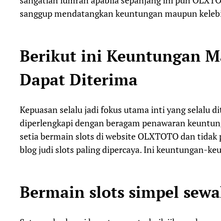
sanggup mendatangkan keuntungan maupun kelebihan
Berikut ini Keuntungan M
Dapat Diterima
Kepuasan selalu jadi fokus utama inti yang selalu 
diperlengkapi dengan beragam penawaran keuntunga
setia bermain slots di website OLXTOTO dan tidak
blog judi slots paling dipercaya. Ini keuntungan-k
Bermain slots simpel sew