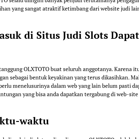
 yang sangat atraktif ketimbang dari website judi lai
asuk di Situs Judi Slots Dap
ditanggung OLXTOTO buat seluruh anggotanya. Karena itu 
n sebagai bentuk keyakinan yang terus dikasihkan. Mak
 perlu menelusurinya dalam web yang lain belum pasti 
euntungan yang bisa anda dapatkan tergabung di web-site
aktu-waktu