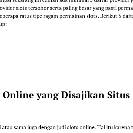
rovider slots tersohor serta paling besar yang pasti pe
erapa ratus tipe ragam permainan slots. Berikut 5 daftar
up:
nline yang Disajikan Situs Sl
u sama juga dengan judi slots online. Hal itu karena ta