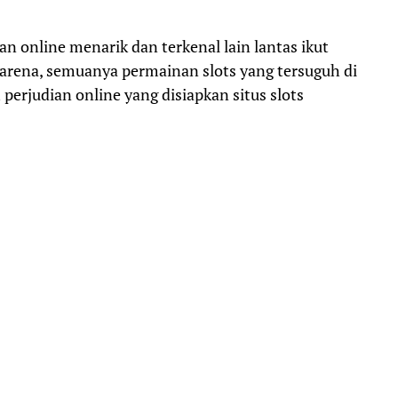
 online menarik dan terkenal lain lantas ikut
ena, semuanya permainan slots yang tersuguh di
 perjudian online yang disiapkan situs slots