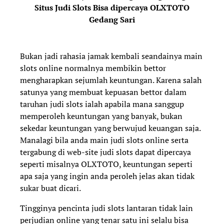
Situs Judi Slots Bisa dipercaya OLXTOTO
Gedang Sari
Bukan jadi rahasia jamak kembali seandainya main
slots online normalnya membikin bettor
mengharapkan sejumlah keuntungan. Karena salah
satunya yang membuat kepuasan bettor dalam
taruhan judi slots ialah apabila mana sanggup
memperoleh keuntungan yang banyak, bukan
sekedar keuntungan yang berwujud keuangan saja.
Manalagi bila anda main judi slots online serta
tergabung di web-site judi slots dapat dipercaya
seperti misalnya OLXTOTO, keuntungan seperti
apa saja yang ingin anda peroleh jelas akan tidak
sukar buat dicari.
Tingginya pencinta judi slots lantaran tidak lain
perjudian online yang tenar satu ini selalu bisa