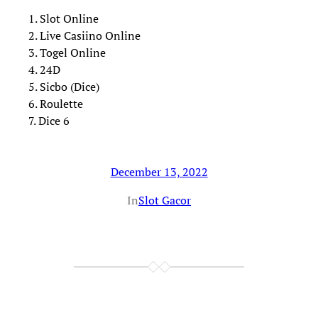
1. Slot Online
2. Live Casiino Online
3. Togel Online
4. 24D
5. Sicbo (Dice)
6. Roulette
7. Dice 6
December 13, 2022
In
Slot Gacor