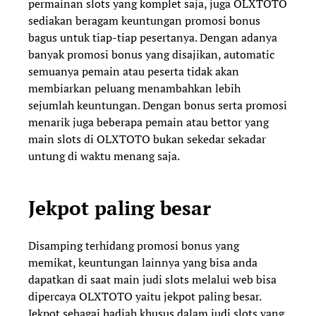
permainan slots yang komplet saja, juga OLXTOTO
sediakan beragam keuntungan promosi bonus
bagus untuk tiap-tiap pesertanya. Dengan adanya
banyak promosi bonus yang disajikan, automatic
semuanya pemain atau peserta tidak akan
membiarkan peluang menambahkan lebih
sejumlah keuntungan. Dengan bonus serta promosi
menarik juga beberapa pemain atau bettor yang
main slots di OLXTOTO bukan sekedar sekadar
untung di waktu menang saja.
Jekpot paling besar
Disamping terhidang promosi bonus yang
memikat, keuntungan lainnya yang bisa anda
dapatkan di saat main judi slots melalui web bisa
dipercaya OLXTOTO yaitu jekpot paling besar.
Jekpot sebagai hadiah khusus dalam judi slots yang