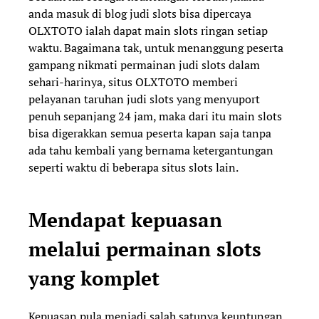
anda masuk di blog judi slots bisa dipercaya
OLXTOTO ialah dapat main slots ringan setiap
waktu. Bagaimana tak, untuk menanggung peserta
gampang nikmati permainan judi slots dalam
sehari-harinya, situs OLXTOTO memberi
pelayanan taruhan judi slots yang menyuport
penuh sepanjang 24 jam, maka dari itu main slots
bisa digerakkan semua peserta kapan saja tanpa
ada tahu kembali yang bernama ketergantungan
seperti waktu di beberapa situs slots lain.
Mendapat kepuasan
melalui permainan slots
yang komplet
Kepuasan pula menjadi salah satunya keuntungan