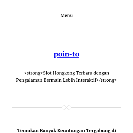
Skip
to
Menu
content
poin-to
<strong>Slot Hongkong Terbaru dengan
Pengalaman Bermain Lebih Interaktif</strong>
Temukan Banyak Keuntungan Tergabung di