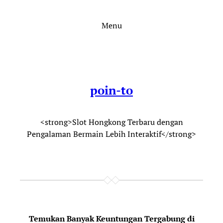
Skip
to
Menu
content
poin-to
<strong>Slot Hongkong Terbaru dengan
Pengalaman Bermain Lebih Interaktif</strong>
Temukan Banyak Keuntungan Tergabung di