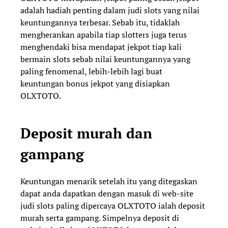
adalah hadiah penting dalam judi slots yang nilai
keuntungannya terbesar. Sebab itu, tidaklah
mengherankan apabila tiap slotters juga terus
menghendaki bisa mendapat jekpot tiap kali
bermain slots sebab nilai keuntungannya yang
paling fenomenal, lebih-lebih lagi buat
keuntungan bonus jekpot yang disiapkan
OLXTOTO.
Deposit murah dan
gampang
Keuntungan menarik setelah itu yang ditegaskan
dapat anda dapatkan dengan masuk di web-site
judi slots paling dipercaya OLXTOTO ialah deposit
murah serta gampang. Simpelnya deposit di