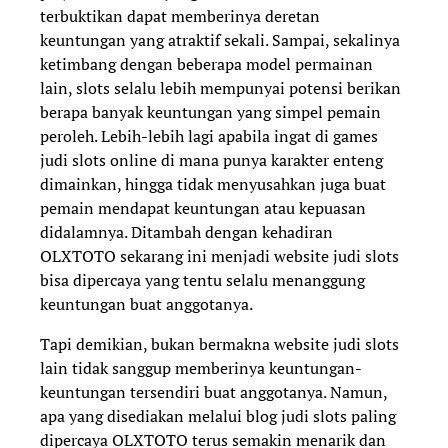
terbuktikan dapat memberinya deretan
keuntungan yang atraktif sekali. Sampai, sekalinya
ketimbang dengan beberapa model permainan
lain, slots selalu lebih mempunyai potensi berikan
berapa banyak keuntungan yang simpel pemain
peroleh. Lebih-lebih lagi apabila ingat di games
judi slots online di mana punya karakter enteng
dimainkan, hingga tidak menyusahkan juga buat
pemain mendapat keuntungan atau kepuasan
didalamnya. Ditambah dengan kehadiran
OLXTOTO sekarang ini menjadi website judi slots
bisa dipercaya yang tentu selalu menanggung
keuntungan buat anggotanya.
Tapi demikian, bukan bermakna website judi slots
lain tidak sanggup memberinya keuntungan-
keuntungan tersendiri buat anggotanya. Namun,
apa yang disediakan melalui blog judi slots paling
dipercaya OLXTOTO terus semakin menarik dan