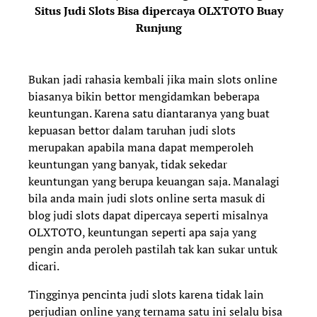
Situs Judi Slots Bisa dipercaya OLXTOTO Buay
Runjung
Bukan jadi rahasia kembali jika main slots online
biasanya bikin bettor mengidamkan beberapa
keuntungan. Karena satu diantaranya yang buat
kepuasan bettor dalam taruhan judi slots
merupakan apabila mana dapat memperoleh
keuntungan yang banyak, tidak sekedar
keuntungan yang berupa keuangan saja. Manalagi
bila anda main judi slots online serta masuk di
blog judi slots dapat dipercaya seperti misalnya
OLXTOTO, keuntungan seperti apa saja yang
pengin anda peroleh pastilah tak kan sukar untuk
dicari.
Tingginya pencinta judi slots karena tidak lain
perjudian online yang ternama satu ini selalu bisa