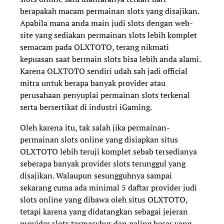
berapakah macam permainan slots yang disajikan.
Apabila mana anda main judi slots dengan web-
site yang sediakan permainan slots lebih komplet
semacam pada OLXTOTO, terang nikmati
kepuasan saat bermain slots bisa lebih anda alami.
Karena OLXTOTO sendiri udah sah jadi official
mitra untuk berapa banyak provider atau
perusahaan penyuplai permainan slots terkenal
serta bersertikat di industri iGaming.
Oleh karena itu, tak salah jika permainan-
permainan slots online yang disiapkan situs
OLXTOTO lebih teruji komplet sebab tersedianya
seberapa banyak provider slots terunggul yang
disajikan. Walaupun sesungguhnya sampai
sekarang cuma ada minimal 5 daftar provider judi
slots online yang dibawa oleh situs OLXTOTO,
tetapi karena yang didatangkan sebagai jejeran
provider slots termasyhur dan paling besar yang