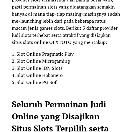
pasti permainan slots yang didatangkan semakin
banyak di mana tiap-tiap masing-masingnya sudah
me-launching lebih dari pada beberapa ratus
macam jenis games slots. Berikut 5 daftar provider
judi slots terhebat serta atraktif yang disiapkan
situs slots online OLXTOTO yang mencakup:
1. Slot Online Pragmatic Play
2. Slot Online Microgaming
3. Slot Online IDN Slots
4. Slot Online Habanero
5. Slot Online PG Soft
Seluruh Permainan Judi
Online yang Disajikan
Situs Slots Terpilih serta