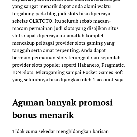
yang sangat menarik dapat anda alami waktu
tergabung pada blog judi slots bisa dipercaya
sekelas OLXTOTO. Itu seluruh sebab macam-
macam permainan judi slots yang disajikan situs
slots dapat dipercaya ini amatlah komplet
mencakup pelbagai provider slots gaming yang
tangguh serta amat terpenting. Anda dapat
bermain permainan slots terunggul dari sejumlah
provider slots populer seperti Habanero, Pragmatic,
IDN Slots, Microgaming sampai Pocket Games Soft
yang seluruhnya bisa dijangkau oleh 1 account saja.
Agunan banyak promosi
bonus menarik
Tidak cuma sekedar menghidangkan barisan