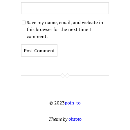
Save my name, email, and website in
this browser for the next time I
comment.
© 2023
poin-to
Theme by
olxtoto