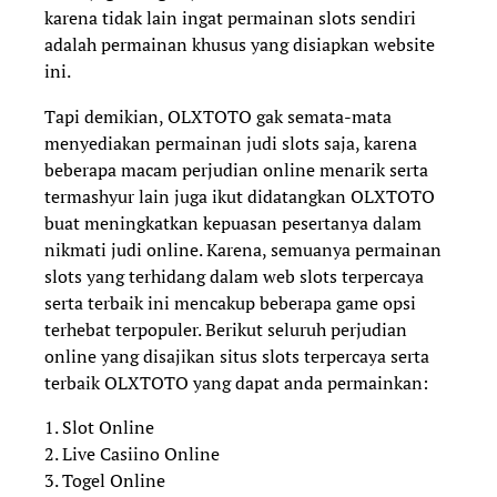
karena tidak lain ingat permainan slots sendiri
adalah permainan khusus yang disiapkan website
ini.
Tapi demikian, OLXTOTO gak semata-mata
menyediakan permainan judi slots saja, karena
beberapa macam perjudian online menarik serta
termashyur lain juga ikut didatangkan OLXTOTO
buat meningkatkan kepuasan pesertanya dalam
nikmati judi online. Karena, semuanya permainan
slots yang terhidang dalam web slots terpercaya
serta terbaik ini mencakup beberapa game opsi
terhebat terpopuler. Berikut seluruh perjudian
online yang disajikan situs slots terpercaya serta
terbaik OLXTOTO yang dapat anda permainkan:
1. Slot Online
2. Live Casiino Online
3. Togel Online