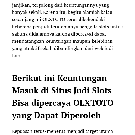
janjikan, tergolong dari keuntungannya yang
banyak sekali. Karena itu, begitu alamiah kalau
sepanjang ini OLXTOTO terus dikehendaki
beberapa penjudi terutamanya penggila slots untuk
gabung didalamnya karena dipercayai dapat
mendatangkan keuntungan maupun kelebihan
yang atraktif sekali dibandingkan dari web judi
lain.
Berikut ini Keuntungan
Masuk di Situs Judi Slots
Bisa dipercaya OLXTOTO
yang Dapat Diperoleh
Kepuasan terus-menerus menjadi target utama