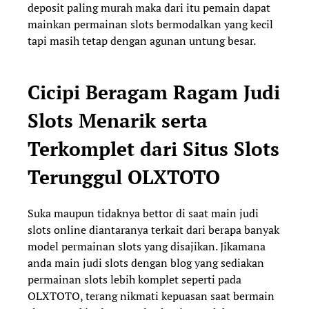
deposit paling murah maka dari itu pemain dapat
mainkan permainan slots bermodalkan yang kecil
tapi masih tetap dengan agunan untung besar.
Cicipi Beragam Ragam Judi
Slots Menarik serta
Terkomplet dari Situs Slots
Terunggul OLXTOTO
Suka maupun tidaknya bettor di saat main judi
slots online diantaranya terkait dari berapa banyak
model permainan slots yang disajikan. Jikamana
anda main judi slots dengan blog yang sediakan
permainan slots lebih komplet seperti pada
OLXTOTO, terang nikmati kepuasan saat bermain