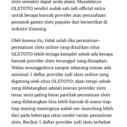
slots semakin dapat anda alami. Masalahnya
OLXTOTO sendiri sudah sah jadi official mitra
untuk berapa banyak provider atau perusahaan
pemasok games slots populer dan bersertikat di
industri iGaming.
Oleh karena itu, tidak salah jika permainan-
permainan slots online yang disajikan situs
OLXTOTO lebih terjaga komplet sebab ada berapa
banyak provider slots terunggul yang disiapkan.
Walau sesungguhnya sampai sekarang cuman ada
minimal 5 daftar provider judi slots online yang
digotong oleh situs OLXTOTO, akan tetapi sebab
yang didatangkan adalah jejeran provider slots
tenar serta paling besar pastilah permainan slots
yang didatangkan bisa lebih banyak di mana tiap-
tiap masing-masingnya sudah me-launching lebih
dari pada beberapa ratus model varian permainan
slots. Berikut 5 daftar provider judi slots terhebat