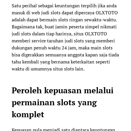
Satu perihal sebagai keuntungan terpilih jika anda
masuk di web judi slots dapat dipercaya OLXTOTO
adalah dapat bermain slots ringan sewaktu-waktu.
Bagaimana tak, buat jamin peserta simpel nikmati
judi slots dalam tiap harinya, situs OLXTOTO
memberi service taruhan judi slots yang memberi
dukungan penuh waktu 24 jam, maka main slots
bisa digerakkan semuanya anggota kapan saja tiada
tahu kembali yang bernama keterkaitan seperti
waktu di umumnya situs slots lain.
Peroleh kepuasan melalui
permainan slots yang
komplet
Kepuasan pula menjadi satu diantara keuntungan