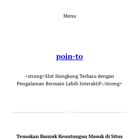
Skip
to
Menu
content
poin-to
<strong>Slot Hongkong Terbaru dengan
Pengalaman Bermain Lebih Interaktif</strong>
Temukan Banyak Keuntungan Masuk di Situs