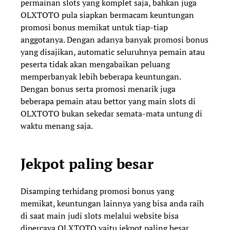
permainan slots yang komplet saja, bahkan juga
OLXTOTO pula siapkan bermacam keuntungan
promosi bonus memikat untuk tiap-tiap
anggotanya. Dengan adanya banyak promosi bonus
yang disajikan, automatic seluruhnya pemain atau
peserta tidak akan mengabaikan peluang
memperbanyak lebih beberapa keuntungan.
Dengan bonus serta promosi menarik juga
beberapa pemain atau bettor yang main slots di
OLXTOTO bukan sekedar semata-mata untung di
waktu menang saja.
Jekpot paling besar
Disamping terhidang promosi bonus yang
memikat, keuntungan lainnya yang bisa anda raih
di saat main judi slots melalui website bisa
dipercaya OLXTOTO yaitu jekpot paling besar.