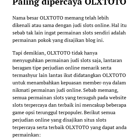
Paling dipercaya OLXTOTO
Nama besar OLXTOTO memang telah lebih
dikenali atau sama dengan judi slots online. Hal itu
sebab tak lain ingat permainan slots sendiri adalah
permainan pokok yang disajikan blog ini.
Tapi demikian, OLXTOTO tidak hanya
menyuguhkan permainan judi slots saja, lantaran
beragam tipe perjudian online menarik serta
termashyur lain lantas ikut didatangkan OLXTOTO
untuk menambahkan kepuasan member-nya dalam
nikmati permainan judi online. Sebab memang,
semua permainan slots yang tersuguh pada website
slots terpercaya dan terbaik ini mencakup beberapa
game opsi terunggul terpopuler. Berikut semua
perjudian online yang disajikan situs slots
terpercaya serta terbaik OLXTOTO yang dapat anda
permainkan: