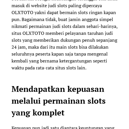
masuk di website judi slots paling dipercaya
OLXTOTO yakni dapat bermain slots ringan kapan
pun. Bagaimana tidak, buat jamin anggota simpel
nikmati permainan judi slots dalam sehari-harinya,
situs OLXTOTO memberi pelayanan taruhan judi
slots yang memberikan dukungan penuh sepanjang
24 jam, maka dari itu main slots bisa dilakukan
seluruhnya peserta kapan saja tanpa mengenal
kembali yang bernama ketergantungan seperti
waktu pada rata-rata situs slots lain.
Mendapatkan kepuasan
melalui permainan slots
yang komplet
Kepuasan pun jadi satu diantara keuntungan yang