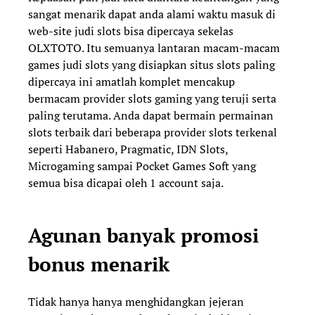
sangat menarik dapat anda alami waktu masuk di
web-site judi slots bisa dipercaya sekelas
OLXTOTO. Itu semuanya lantaran macam-macam
games judi slots yang disiapkan situs slots paling
dipercaya ini amatlah komplet mencakup
bermacam provider slots gaming yang teruji serta
paling terutama. Anda dapat bermain permainan
slots terbaik dari beberapa provider slots terkenal
seperti Habanero, Pragmatic, IDN Slots,
Microgaming sampai Pocket Games Soft yang
semua bisa dicapai oleh 1 account saja.
Agunan banyak promosi
bonus menarik
Tidak hanya hanya menghidangkan jejeran