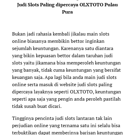
Judi Slots Paling dipercaya OLXTOTO Pulau
Pura
Bukan jadi rahasia kembali jikalau main slots
online biasanya membikin bettor inginkan
sejumlah keuntungan. Karenanya satu diantara
yang bikin kepuasan bettor dalam taruhan judi
slots yaitu jikamana bisa memperoleh keuntungan
yang banyak, tidak cuma keuntungan yang bersifat
keuangan saja. Apa lagi bila anda main judi slots
online serta masuk di website judi slots paling
dipercaya layaknya seperti OLXTOTO, keuntungan
seperti apa saja yang pengin anda peroleh pastilah
tidak susah buat dicari.
Tingginya pencinta judi slots lantaran tak lain
perjudian online yang ternama satu ini selalu bisa
terbuktikan dapat memberinya barisan keuntungan