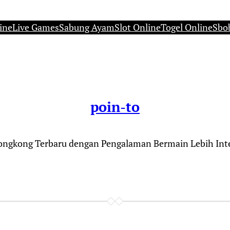
ine
Live Games
Sabung Ayam
Slot Online
Togel Online
Sbo
poin-to
ongkong Terbaru dengan Pengalaman Bermain Lebih Inte