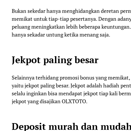
Bukan sekedar hanya menghidangkan deretan perma
memikat untuk tiap-tiap pesertanya. Dengan adan
peluang meningkatkan lebih beberapa keuntungan.
hanya sekadar untung ketika menang saja.
Jekpot paling besar
Selainnya terhidang promosi bonus yang memikat, 
yaitu jekpot paling besar. Jekpot adalah hadiah pent
selalu inginkan bisa mendapat jekpot tiap kali ber
jekpot yang disajikan OLXTOTO.
Deposit murah dan muda