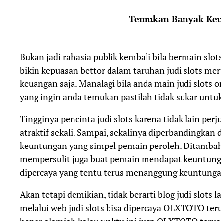
Temukan Banyak Keun
Bukan jadi rahasia publik kembali bila bermain s
bikin kepuasan bettor dalam taruhan judi slots m
keuangan saja. Manalagi bila anda main judi slots 
yang ingin anda temukan pastilah tidak sukar untuk 
Tingginya pencinta judi slots karena tidak lain pe
atraktif sekali. Sampai, sekalinya diperbandingka
keuntungan yang simpel pemain peroleh. Ditambah la
mempersulit juga buat pemain mendapat keuntunga
dipercaya yang tentu terus menanggung keuntunga
Akan tetapi demikian, tidak berarti blog judi slot
melalui web judi slots bisa dipercaya OLXTOTO teru
benar alamiah kalau waktu ini juga OLXTOTO terus d