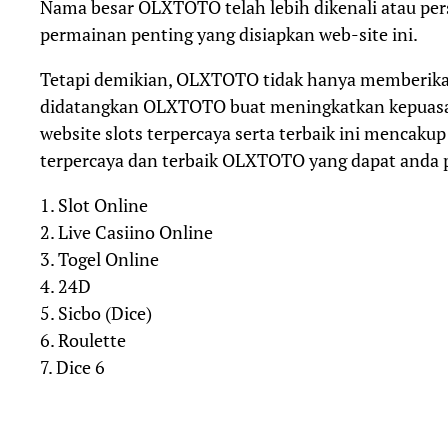
Nama besar OLXTOTO telah lebih dikenali atau persi
permainan penting yang disiapkan web-site ini.
Tetapi demikian, OLXTOTO tidak hanya memberikan g
didatangkan OLXTOTO buat meningkatkan kepuasan
website slots terpercaya serta terbaik ini mencakup
terpercaya dan terbaik OLXTOTO yang dapat anda
1. Slot Online
2. Live Casiino Online
3. Togel Online
4. 24D
5. Sicbo (Dice)
6. Roulette
7. Dice 6