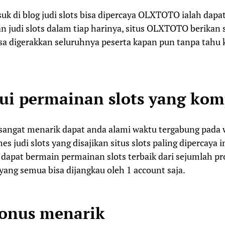
suk di blog judi slots bisa dipercaya OLXTOTO ialah da
an judi slots dalam tiap harinya, situs OLXTOTO berikan
isa digerakkan seluruhnya peserta kapan pun tanpa tahu 
i permainan slots yang kom
ngat menarik dapat anda alami waktu tergabung pada web
 judi slots yang disajikan situs slots paling dipercaya
dapat bermain permainan slots terbaik dari sejumlah pro
ang semua bisa dijangkau oleh 1 account saja.
onus menarik