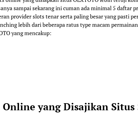
sanya sampai sekarang ini cuman ada minimal 5 daftar pro
an provider slots tenar serta paling besar yang pasti p
ing lebih dari beberapa ratus type macam permainan slot
LXTOTO yang mencakup:
nline yang Disajikan Situs 