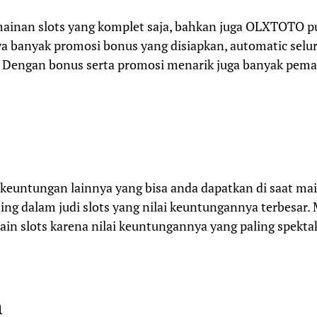
inan slots yang komplet saja, bahkan juga OLXTOTO p
ya banyak promosi bonus yang disiapkan, automatic sel
 Dengan bonus serta promosi menarik juga banyak pema
keuntungan lainnya yang bisa anda dapatkan di saat mai
ing dalam judi slots yang nilai keuntungannya terbesar. M
main slots karena nilai keuntungannya yang paling spekta
h