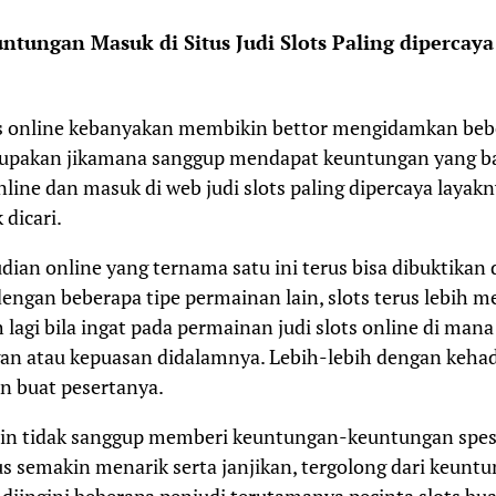
tungan Masuk di Situs Judi Slots Paling dipercay
lots online kebanyakan membikin bettor mengidamkan be
erupakan jikamana sanggup mendapat keuntungan yang b
online dan masuk di web judi slots paling dipercaya laya
dicari.
rjudian online yang ternama satu ini terus bisa dibukti
n dengan beberapa tipe permainan lain, slots terus lebi
gi bila ingat pada permainan judi slots online di mana 
n atau kepuasan didalamnya. Lebih-lebih dengan kehadi
n buat pesertanya.
s lain tidak sanggup memberi keuntungan-keuntungan spes
s semakin menarik serta janjikan, tergolong dari keuntu
iingini beberapa penjudi terutamanya pecinta slots buat