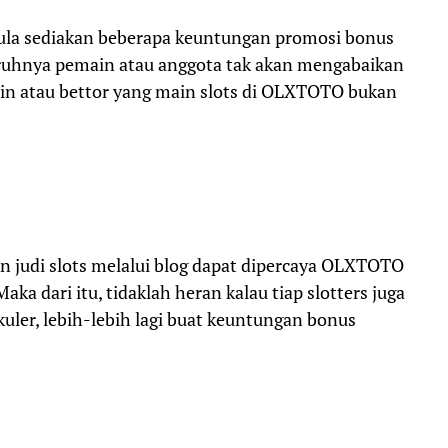
ula sediakan beberapa keuntungan promosi bonus
uruhnya pemain atau anggota tak akan mengabaikan
in atau bettor yang main slots di OLXTOTO bukan
n judi slots melalui blog dapat dipercaya OLXTOTO
aka dari itu, tidaklah heran kalau tiap slotters juga
kuler, lebih-lebih lagi buat keuntungan bonus