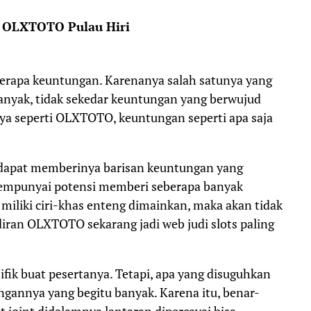
a OLXTOTO Pulau Hiri
berapa keuntungan. Karenanya salah satunya yang
anyak, tidak sekedar keuntungan yang berwujud
knya seperti OLXTOTO, keuntungan seperti apa saja
kan dapat memberinya barisan keuntungan yang
h mempunyai potensi memberi seberapa banyak
miliki ciri-khas enteng dimainkan, maka akan tidak
ran OLXTOTO sekarang jadi web judi slots paling
ifik buat pesertanya. Tetapi, apa yang disuguhkan
ngannya yang begitu banyak. Karena itu, benar-
 joint didalamnya lantaran dipercayai bisa