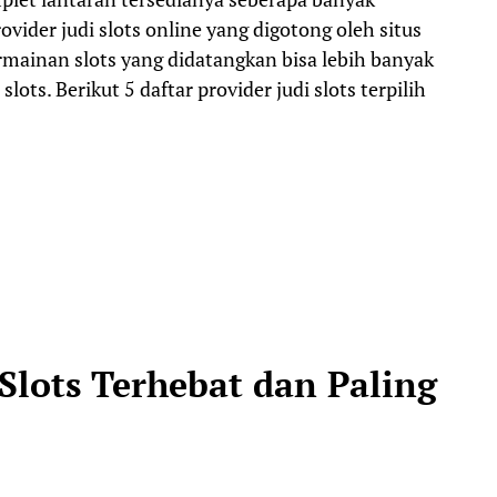
vider judi slots online yang digotong oleh situs
ermainan slots yang didatangkan bisa lebih banyak
s. Berikut 5 daftar provider judi slots terpilih
Slots Terhebat dan Paling