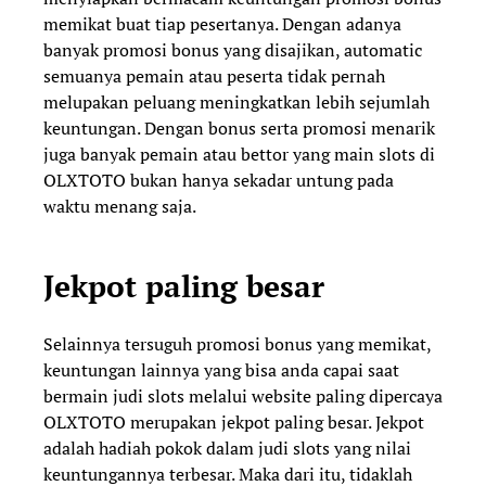
memikat buat tiap pesertanya. Dengan adanya
banyak promosi bonus yang disajikan, automatic
semuanya pemain atau peserta tidak pernah
melupakan peluang meningkatkan lebih sejumlah
keuntungan. Dengan bonus serta promosi menarik
juga banyak pemain atau bettor yang main slots di
OLXTOTO bukan hanya sekadar untung pada
waktu menang saja.
Jekpot paling besar
Selainnya tersuguh promosi bonus yang memikat,
keuntungan lainnya yang bisa anda capai saat
bermain judi slots melalui website paling dipercaya
OLXTOTO merupakan jekpot paling besar. Jekpot
adalah hadiah pokok dalam judi slots yang nilai
keuntungannya terbesar. Maka dari itu, tidaklah