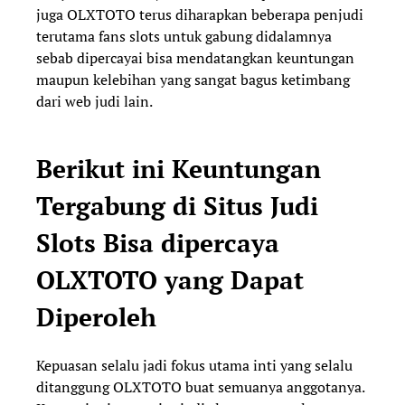
juga OLXTOTO terus diharapkan beberapa penjudi
terutama fans slots untuk gabung didalamnya
sebab dipercayai bisa mendatangkan keuntungan
maupun kelebihan yang sangat bagus ketimbang
dari web judi lain.
Berikut ini Keuntungan
Tergabung di Situs Judi
Slots Bisa dipercaya
OLXTOTO yang Dapat
Diperoleh
Kepuasan selalu jadi fokus utama inti yang selalu
ditanggung OLXTOTO buat semuanya anggotanya.