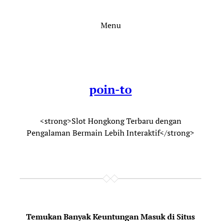
Skip
to
Menu
content
poin-to
<strong>Slot Hongkong Terbaru dengan
Pengalaman Bermain Lebih Interaktif</strong>
Temukan Banyak Keuntungan Masuk di Situs