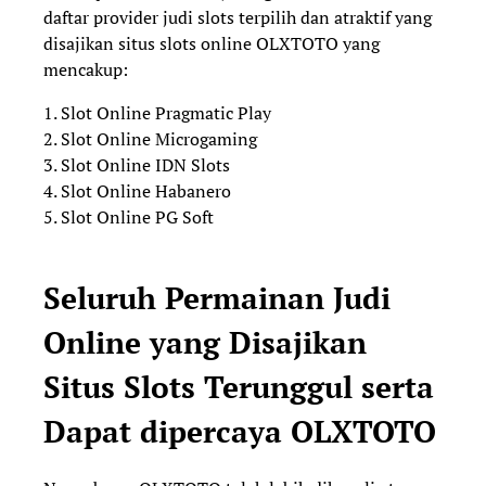
daftar provider judi slots terpilih dan atraktif yang
disajikan situs slots online OLXTOTO yang
mencakup:
1. Slot Online Pragmatic Play
2. Slot Online Microgaming
3. Slot Online IDN Slots
4. Slot Online Habanero
5. Slot Online PG Soft
Seluruh Permainan Judi
Online yang Disajikan
Situs Slots Terunggul serta
Dapat dipercaya OLXTOTO