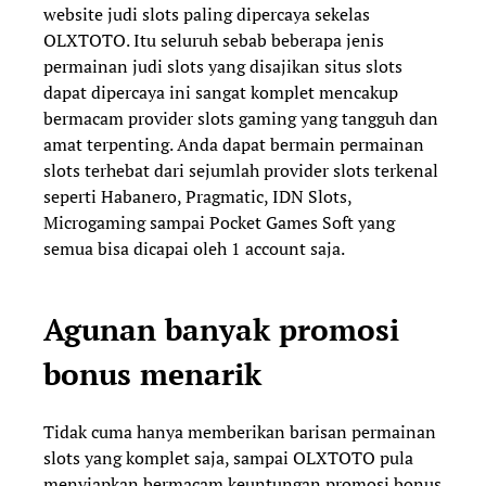
website judi slots paling dipercaya sekelas
OLXTOTO. Itu seluruh sebab beberapa jenis
permainan judi slots yang disajikan situs slots
dapat dipercaya ini sangat komplet mencakup
bermacam provider slots gaming yang tangguh dan
amat terpenting. Anda dapat bermain permainan
slots terhebat dari sejumlah provider slots terkenal
seperti Habanero, Pragmatic, IDN Slots,
Microgaming sampai Pocket Games Soft yang
semua bisa dicapai oleh 1 account saja.
Agunan banyak promosi
bonus menarik
Tidak cuma hanya memberikan barisan permainan
slots yang komplet saja, sampai OLXTOTO pula
menyiapkan bermacam keuntungan promosi bonus