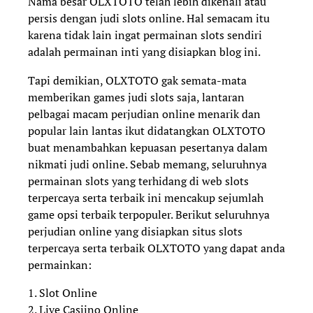
Nama besar OLXTOTO telah lebih dikenali atau
persis dengan judi slots online. Hal semacam itu
karena tidak lain ingat permainan slots sendiri
adalah permainan inti yang disiapkan blog ini.
Tapi demikian, OLXTOTO gak semata-mata
memberikan games judi slots saja, lantaran
pelbagai macam perjudian online menarik dan
popular lain lantas ikut didatangkan OLXTOTO
buat menambahkan kepuasan pesertanya dalam
nikmati judi online. Sebab memang, seluruhnya
permainan slots yang terhidang di web slots
terpercaya serta terbaik ini mencakup sejumlah
game opsi terbaik terpopuler. Berikut seluruhnya
perjudian online yang disiapkan situs slots
terpercaya serta terbaik OLXTOTO yang dapat anda
permainkan:
1. Slot Online
2. Live Casiino Online