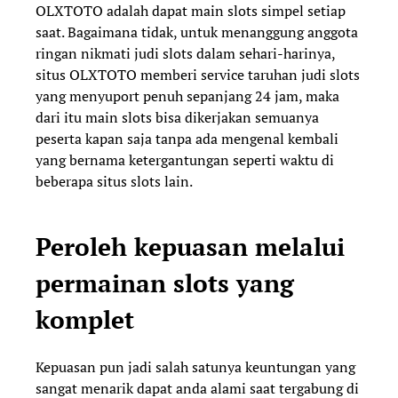
OLXTOTO adalah dapat main slots simpel setiap
saat. Bagaimana tidak, untuk menanggung anggota
ringan nikmati judi slots dalam sehari-harinya,
situs OLXTOTO memberi service taruhan judi slots
yang menyuport penuh sepanjang 24 jam, maka
dari itu main slots bisa dikerjakan semuanya
peserta kapan saja tanpa ada mengenal kembali
yang bernama ketergantungan seperti waktu di
beberapa situs slots lain.
Peroleh kepuasan melalui
permainan slots yang
komplet
Kepuasan pun jadi salah satunya keuntungan yang
sangat menarik dapat anda alami saat tergabung di