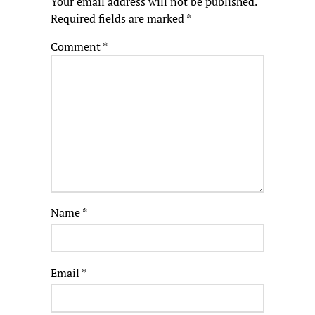
Your email address will not be published.
Required fields are marked
*
Comment
*
Name
*
Email
*