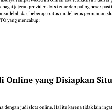
bagai jejeran provider slots tenar dan paling besar pas
r lebih dari beberapa ratus model jenis permainan slots.
XTOTO yang mencakup:
 Online yang Disiapkan Situs
dengan judi slots online. Hal itu karena tidak lain ing