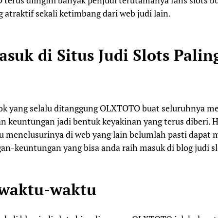
raktif sekali ketimbang dari web judi lain.
suk di Situs Judi Slots Pal
 yang selalu ditanggung OLXTOTO buat seluruhnya member
untungan jadi bentuk keyakinan yang terus diberi. Hi
lu menelusurinya di web yang lain belumlah pasti dapa
ungan-keuntungan yang bisa anda raih masuk di blog judi 
ewaktu-waktu