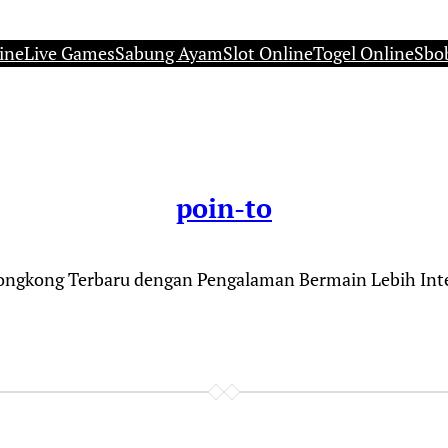
ine
Live Games
Sabung Ayam
Slot Online
Togel Online
Sbo
poin-to
ongkong Terbaru dengan Pengalaman Bermain Lebih Inte