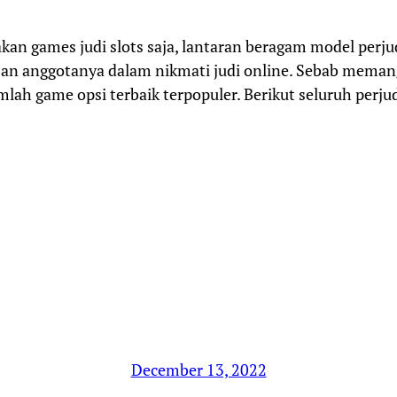
n games judi slots saja, lantaran beragam model perjud
anggotanya dalam nikmati judi online. Sebab memang
lah game opsi terbaik terpopuler. Berikut seluruh perjud
December 13, 2022