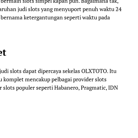
t bermain slots simpel kapan pun. Bagaimana tak,
taruhan judi slots yang menyuport penuh waktu 24
g bernama ketergantungan seperti waktu pada
et
udi slots dapat dipercaya sekelas OLXTOTO. Itu
alu komplet mencakup pelbagai provider slots
r slots populer seperti Habanero, Pragmatic, IDN