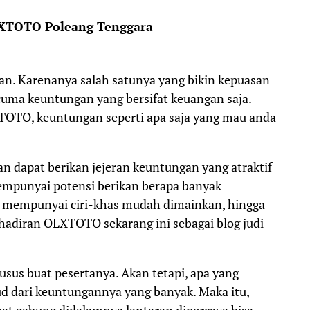
OLXTOTO Poleang Tenggara
gan. Karenanya salah satunya yang bikin kepuasan
uma keuntungan yang bersifat keuangan saja.
LXTOTO, keuntungan seperti apa saja yang mau anda
kan dapat berikan jejeran keuntungan yang atraktif
mempunyai potensi berikan berapa banyak
na mempunyai ciri-khas mudah dimainkan, hingga
adiran OLXTOTO sekarang ini sebagai blog judi
sus buat pesertanya. Akan tetapi, apa yang
ud dari keuntungannya yang banyak. Maka itu,
uat gabung didalamnya lantaran dipercaya bisa