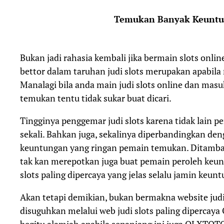
Temukan Banyak Keuntung
Bukan jadi rahasia kembali jika bermain slots onl
bettor dalam taruhan judi slots merupakan apabil
Manalagi bila anda main judi slots online dan masu
temukan tentu tidak sukar buat dicari.
Tingginya penggemar judi slots karena tidak lain pe
sekali. Bahkan juga, sekalinya diperbandingkan de
keuntungan yang ringan pemain temukan. Ditambah 
tak kan merepotkan juga buat pemain peroleh keu
slots paling dipercaya yang jelas selalu jamin keun
Akan tetapi demikian, bukan bermakna website judi
disuguhkan melalui web judi slots paling diperca
begitu alamiah apabila sepanjang ini juga OLXTOTO