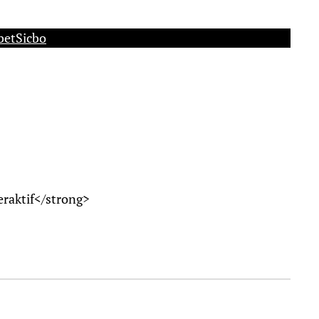
bet
Sicbo
raktif</strong>