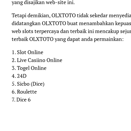
yang disajikan web-site ini.
Tetapi demikian, OLXTOTO tidak sekedar menyediaka
didatangkan OLXTOTO buat menambahkan kepuasan 
web slots terpercaya dan terbaik ini mencakup sejum
terbaik OLXTOTO yang dapat anda permainkan:
1. Slot Online
2. Live Casiino Online
3. Togel Online
4. 24D
5. Sicbo (Dice)
6. Roulette
7. Dice 6