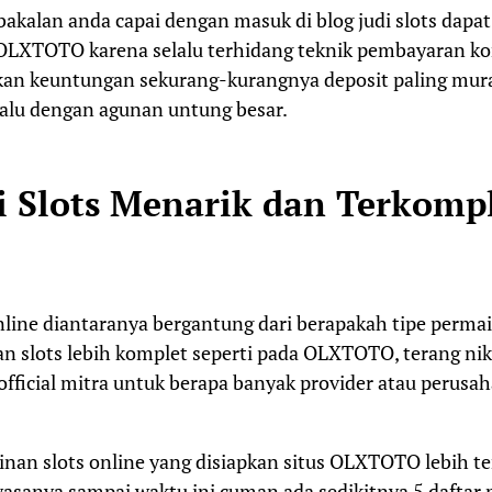
bakalan anda capai dengan masuk di blog judi slots dap
s OLXTOTO karena selalu terhidang teknik pembayaran ko
kan keuntungan sekurang-kurangnya deposit paling mur
alu dengan agunan untung besar.
 Slots Menarik dan Terkomple
online diantaranya bergantung dari berapakah tipe perma
n slots lebih komplet seperti pada OLXTOTO, terang nik
official mitra untuk berapa banyak provider atau perus
ainan slots online yang disiapkan situs OLXTOTO lebih t
asanya sampai waktu ini cuman ada sedikitnya 5 daftar pr