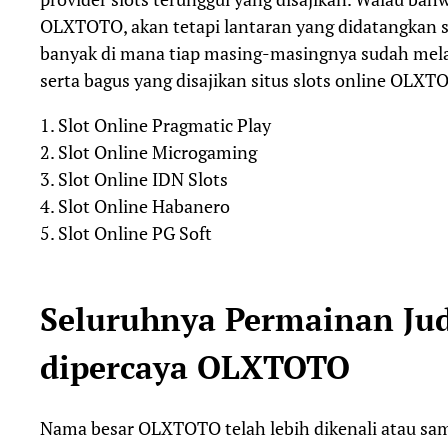
OLXTOTO, akan tetapi lantaran yang didatangkan se
banyak di mana tiap masing-masingnya sudah melansi
serta bagus yang disajikan situs slots online OL
1. Slot Online Pragmatic Play
2. Slot Online Microgaming
3. Slot Online IDN Slots
4. Slot Online Habanero
5. Slot Online PG Soft
Seluruhnya Permainan Judi
dipercaya OLXTOTO
Nama besar OLXTOTO telah lebih dikenali atau sama 