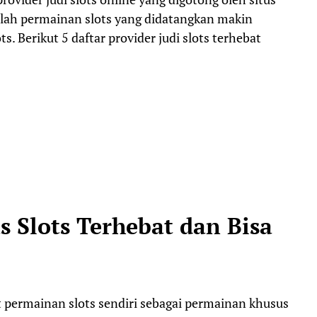
tilah permainan slots yang didatangkan makin
 Berikut 5 daftar provider judi slots terhebat
 Slots Terhebat dan Bisa
at permainan slots sendiri sebagai permainan khusus