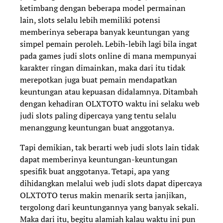
ketimbang dengan beberapa model permainan
lain, slots selalu lebih memiliki potensi
memberinya seberapa banyak keuntungan yang
simpel pemain peroleh. Lebih-lebih lagi bila ingat
pada games judi slots online di mana mempunyai
karakter ringan dimainkan, maka dari itu tidak
merepotkan juga buat pemain mendapatkan
keuntungan atau kepuasan didalamnya. Ditambah
dengan kehadiran OLXTOTO waktu ini selaku web
judi slots paling dipercaya yang tentu selalu
menanggung keuntungan buat anggotanya.
Tapi demikian, tak berarti web judi slots lain tidak
dapat memberinya keuntungan-keuntungan
spesifik buat anggotanya. Tetapi, apa yang
dihidangkan melalui web judi slots dapat dipercaya
OLXTOTO terus makin menarik serta janjikan,
tergolong dari keuntungannya yang banyak sekali.
Maka dari itu, begitu alamiah kalau waktu ini pun