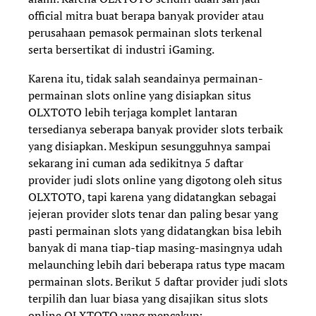
official mitra buat berapa banyak provider atau
perusahaan pemasok permainan slots terkenal
serta bersertikat di industri iGaming.
Karena itu, tidak salah seandainya permainan-
permainan slots online yang disiapkan situs
OLXTOTO lebih terjaga komplet lantaran
tersedianya seberapa banyak provider slots terbaik
yang disiapkan. Meskipun sesungguhnya sampai
sekarang ini cuman ada sedikitnya 5 daftar
provider judi slots online yang digotong oleh situs
OLXTOTO, tapi karena yang didatangkan sebagai
jejeran provider slots tenar dan paling besar yang
pasti permainan slots yang didatangkan bisa lebih
banyak di mana tiap-tiap masing-masingnya udah
melaunching lebih dari beberapa ratus type macam
permainan slots. Berikut 5 daftar provider judi slots
terpilih dan luar biasa yang disajikan situs slots
online OLXTOTO yang mencakup: