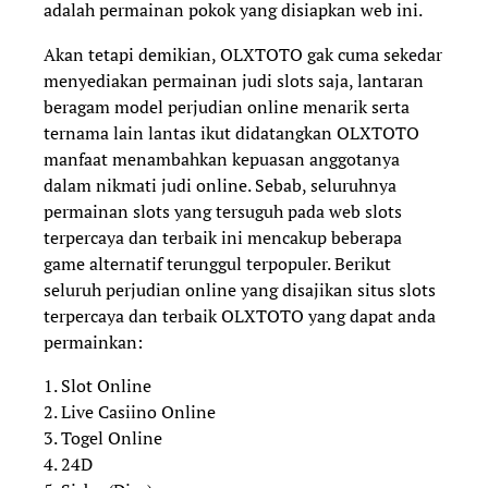
adalah permainan pokok yang disiapkan web ini.
Akan tetapi demikian, OLXTOTO gak cuma sekedar
menyediakan permainan judi slots saja, lantaran
beragam model perjudian online menarik serta
ternama lain lantas ikut didatangkan OLXTOTO
manfaat menambahkan kepuasan anggotanya
dalam nikmati judi online. Sebab, seluruhnya
permainan slots yang tersuguh pada web slots
terpercaya dan terbaik ini mencakup beberapa
game alternatif terunggul terpopuler. Berikut
seluruh perjudian online yang disajikan situs slots
terpercaya dan terbaik OLXTOTO yang dapat anda
permainkan:
1. Slot Online
2. Live Casiino Online
3. Togel Online
4. 24D