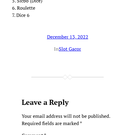
5. Sicbo (Dice)
6. Roulette
7. Dice 6
December 13, 2022
In
Slot Gacor
Leave a Reply
Your email address will not be published.
Required fields are marked
*