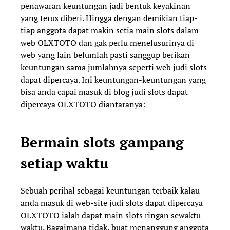
penawaran keuntungan jadi bentuk keyakinan
yang terus diberi. Hingga dengan demikian tiap-
tiap anggota dapat makin setia main slots dalam
web OLXTOTO dan gak perlu menelusurinya di
web yang lain belumlah pasti sanggup berikan
keuntungan sama jumlahnya seperti web judi slots
dapat dipercaya. Ini keuntungan-keuntungan yang
bisa anda capai masuk di blog judi slots dapat
dipercaya OLXTOTO diantaranya:
Bermain slots gampang
setiap waktu
Sebuah perihal sebagai keuntungan terbaik kalau
anda masuk di web-site judi slots dapat dipercaya
OLXTOTO ialah dapat main slots ringan sewaktu-
waktu. Bagaimana tidak, buat menanggung anggota