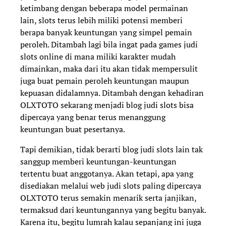
ketimbang dengan beberapa model permainan
lain, slots terus lebih miliki potensi memberi
berapa banyak keuntungan yang simpel pemain
peroleh. Ditambah lagi bila ingat pada games judi
slots online di mana miliki karakter mudah
dimainkan, maka dari itu akan tidak mempersulit
juga buat pemain peroleh keuntungan maupun
kepuasan didalamnya. Ditambah dengan kehadiran
OLXTOTO sekarang menjadi blog judi slots bisa
dipercaya yang benar terus menanggung
keuntungan buat pesertanya.
Tapi demikian, tidak berarti blog judi slots lain tak
sanggup memberi keuntungan-keuntungan
tertentu buat anggotanya. Akan tetapi, apa yang
disediakan melalui web judi slots paling dipercaya
OLXTOTO terus semakin menarik serta janjikan,
termaksud dari keuntungannya yang begitu banyak.
Karena itu, begitu lumrah kalau sepanjang ini juga