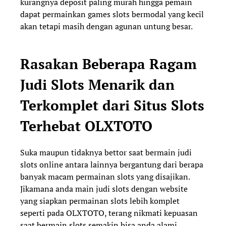
kurangnya deposit paling murah hingga pemain
dapat permainkan games slots bermodal yang kecil
akan tetapi masih dengan agunan untung besar.
Rasakan Beberapa Ragam
Judi Slots Menarik dan
Terkomplet dari Situs Slots
Terhebat OLXTOTO
Suka maupun tidaknya bettor saat bermain judi
slots online antara lainnya bergantung dari berapa
banyak macam permainan slots yang disajikan.
Jikamana anda main judi slots dengan website
yang siapkan permainan slots lebih komplet
seperti pada OLXTOTO, terang nikmati kepuasan
saat bermain slots semakin bisa anda alami.