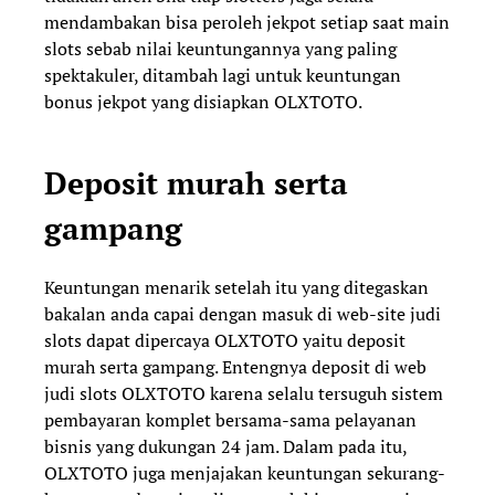
mendambakan bisa peroleh jekpot setiap saat main
slots sebab nilai keuntungannya yang paling
spektakuler, ditambah lagi untuk keuntungan
bonus jekpot yang disiapkan OLXTOTO.
Deposit murah serta
gampang
Keuntungan menarik setelah itu yang ditegaskan
bakalan anda capai dengan masuk di web-site judi
slots dapat dipercaya OLXTOTO yaitu deposit
murah serta gampang. Entengnya deposit di web
judi slots OLXTOTO karena selalu tersuguh sistem
pembayaran komplet bersama-sama pelayanan
bisnis yang dukungan 24 jam. Dalam pada itu,
OLXTOTO juga menjajakan keuntungan sekurang-