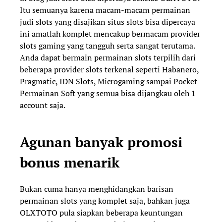
Itu semuanya karena macam-macam permainan
judi slots yang disajikan situs slots bisa dipercaya
ini amatlah komplet mencakup bermacam provider
slots gaming yang tangguh serta sangat terutama.
Anda dapat bermain permainan slots terpilih dari
beberapa provider slots terkenal seperti Habanero,
Pragmatic, IDN Slots, Microgaming sampai Pocket
Permainan Soft yang semua bisa dijangkau oleh 1
account saja.
Agunan banyak promosi
bonus menarik
Bukan cuma hanya menghidangkan barisan
permainan slots yang komplet saja, bahkan juga
OLXTOTO pula siapkan beberapa keuntungan