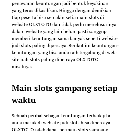
penawaran keuntungan jadi bentuk keyakinan
yang terus dikasihkan. Hingga dengan demikian
tiap peserta bisa semakin setia main slots di
website OLXTOTO dan tidak perlu menelusurinya
dalam website yang lain belum pasti sanggup
memberi keuntungan sama banyak seperti website
judi slots paling dipercaya. Berikut ini keuntungan-
keuntungan yang bisa anda raih tergabung di web-
site judi slots paling dipercaya OLXTOTO
misalnya:
Main slots gampang setiap
waktu
Sebuah perihal sebagai keuntungan terbaik jika
anda masuk di website judi slots bisa dipercaya
OLXTOTO ialah dapat bermain slots gampang